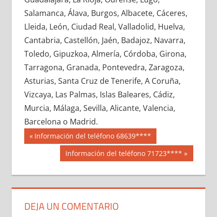
644650033
»
644650034
»
644650035
»
Salamanca, Álava, Burgos, Albacete, Cáceres,
644650036
»
644650037
»
644650038
»
Lleida, León, Ciudad Real, Valladolid, Huelva,
644650039
»
644650040
»
644650041
»
Cantabria, Castellón, Jaén, Badajoz, Navarra,
644650042
»
644650043
»
644650044
»
Toledo, Gipuzkoa, Almería, Córdoba, Girona,
644650045
»
644650046
»
644650047
»
Tarragona, Granada, Pontevedra, Zaragoza,
644650048
»
644650049
»
644650050
»
Asturias, Santa Cruz de Tenerife, A Coruña,
644650051
»
644650052
»
644650053
»
Vizcaya, Las Palmas, Islas Baleares, Cádiz,
644650054
»
644650055
»
644650056
»
Murcia, Málaga, Sevilla, Alicante, Valencia,
644650057
»
644650058
»
644650059
»
Barcelona o Madrid.
644650060
»
644650061
»
644650062
»
Navegación
64465
Entrada
Información del teléfono 68639****
644650063
»
644650064
»
644650065
»
anterior:
de
Siguiente
Información del teléfono 71723****
644650066
»
644650067
»
644650068
»
entrada:
entradas
644650069
»
644650070
»
644650071
»
644650072
»
644650073
»
644650074
»
644650075
»
644650076
»
644650077
»
DEJA UN COMENTARIO
644650078
»
644650079
»
644650080
»