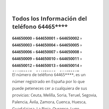
Todos los Información del
teléfono 64465****
644650000
»
644650001
»
644650002
»
644650003
»
644650004
»
644650005
»
644650006
»
644650007
»
644650008
»
644650009
»
644650010
»
644650011
»
644650012
»
644650013
»
644650014
»
644650015
»
644650016
»
644650017
»
El número de teléfono 64465****, es un
644650018
»
644650019
»
644650020
»
númer registrado en España por lo que
644650021
»
644650022
»
644650023
»
puede peteneces cer a cualquiera de sus
644650024
»
644650025
»
644650026
»
provicias: Ceuta, Melilla, Soria, Teruel, Segovia,
644650027
»
644650028
»
644650029
»
Palencia, Ávila, Zamora, Cuenca, Huesca,
644650030
»
644650031
»
644650032
»
Guadalajara, La Rioja, Ourense, Lugo,