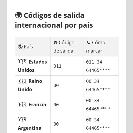
🌍
Códigos dе salida
internacional pοr país
☎️ Código
📞 Cómo
🌎 País
dе salida
marcar
🇺🇸
Estados
011 34
011
Unidos
64465****
🇬🇧
Reino
00 34
00
Unido
64465****
00 34
🇫🇷
Francia
00
64465****
🇦🇷
00 34
00
Argentina
64465****