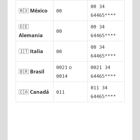
00 34
🇲🇽
México
00
64465****
🇩🇪
00 34
00
Alemania
64465****
00 34
🇮🇹
Italia
00
64465****
ο
0021
0021 34
🇧🇷
Brasil
0014
64465****
011 34
🇨🇦
Canadá
011
64465****