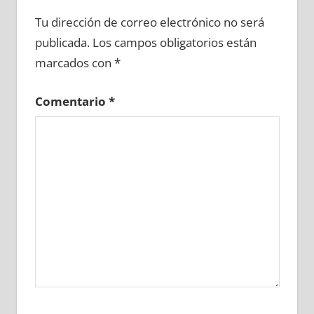
644650081
»
644650082
»
644650083
»
Tu dirección de correo electrónico no será
644650084
»
644650085
»
644650086
»
publicada.
Los campos obligatorios están
644650087
»
644650088
»
644650089
»
marcados con
*
644650090
»
644650091
»
644650092
»
644650093
»
644650094
»
644650095
»
Comentario
*
644650096
»
644650097
»
644650098
»
644650099
»
644650100
»
644650101
»
644650102
»
644650103
»
644650104
»
644650105
»
644650106
»
644650107
»
644650108
»
644650109
»
644650110
»
644650111
»
644650112
»
644650113
»
644650114
»
644650115
»
644650116
»
644650117
»
644650118
»
644650119
»
644650120
»
644650121
»
644650122
»
644650123
»
644650124
»
644650125
»
644650126
»
644650127
»
644650128
»