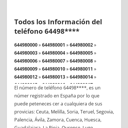
Todos los Información del
teléfono 64498****
644980000
»
644980001
»
644980002
»
644980003
»
644980004
»
644980005
»
644980006
»
644980007
»
644980008
»
644980009
»
644980010
»
644980011
»
644980012
»
644980013
»
644980014
»
644980015
»
644980016
»
644980017
»
El número de teléfono 64498****, es un
644980018
»
644980019
»
644980020
»
númer registrado en España por lo que
644980021
»
644980022
»
644980023
»
puede peteneces cer a cualquiera de sus
644980024
»
644980025
»
644980026
»
provicias: Ceuta, Melilla, Soria, Teruel, Segovia,
644980027
»
644980028
»
644980029
»
Palencia, Ávila, Zamora, Cuenca, Huesca,
644980030
»
644980031
»
644980032
»
Guadalajara, La Rioja, Ourense, Lugo,