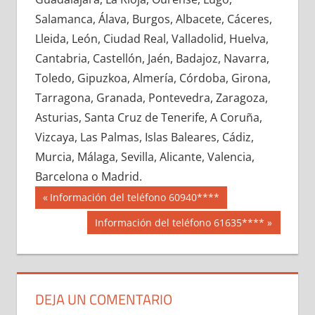
644980033
»
644980034
»
644980035
»
Salamanca, Álava, Burgos, Albacete, Cáceres,
644980036
»
644980037
»
644980038
»
Lleida, León, Ciudad Real, Valladolid, Huelva,
644980039
»
644980040
»
644980041
»
Cantabria, Castellón, Jaén, Badajoz, Navarra,
644980042
»
644980043
»
644980044
»
Toledo, Gipuzkoa, Almería, Córdoba, Girona,
644980045
»
644980046
»
644980047
»
Tarragona, Granada, Pontevedra, Zaragoza,
644980048
»
644980049
»
644980050
»
Asturias, Santa Cruz de Tenerife, A Coruña,
644980051
»
644980052
»
644980053
»
Vizcaya, Las Palmas, Islas Baleares, Cádiz,
644980054
»
644980055
»
644980056
»
Murcia, Málaga, Sevilla, Alicante, Valencia,
644980057
»
644980058
»
644980059
»
Barcelona o Madrid.
644980060
»
644980061
»
644980062
»
Navegación
64498
Entrada
Información del teléfono 60940****
644980063
»
644980064
»
644980065
»
anterior:
de
Siguiente
Información del teléfono 61635****
644980066
»
644980067
»
644980068
»
entrada:
entradas
644980069
»
644980070
»
644980071
»
644980072
»
644980073
»
644980074
»
644980075
»
644980076
»
644980077
»
DEJA UN COMENTARIO
644980078
»
644980079
»
644980080
»