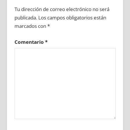
644980081
»
644980082
»
644980083
»
Tu dirección de correo electrónico no será
644980084
»
644980085
»
644980086
»
publicada.
Los campos obligatorios están
644980087
»
644980088
»
644980089
»
marcados con
*
644980090
»
644980091
»
644980092
»
644980093
»
644980094
»
644980095
»
Comentario
*
644980096
»
644980097
»
644980098
»
644980099
»
644980100
»
644980101
»
644980102
»
644980103
»
644980104
»
644980105
»
644980106
»
644980107
»
644980108
»
644980109
»
644980110
»
644980111
»
644980112
»
644980113
»
644980114
»
644980115
»
644980116
»
644980117
»
644980118
»
644980119
»
644980120
»
644980121
»
644980122
»
644980123
»
644980124
»
644980125
»
644980126
»
644980127
»
644980128
»