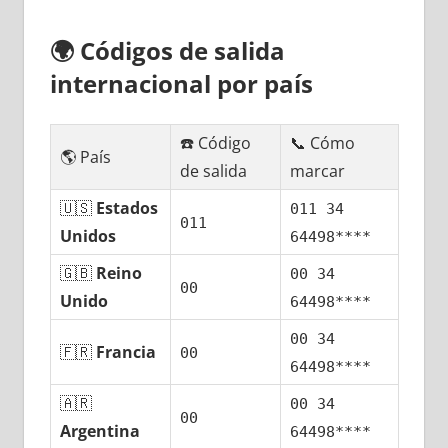
🌍
Códigos dе salida
internacional pοr país
☎️ Código
📞 Cómo
🌎 País
dе salida
marcar
🇺🇸
Estados
011 34
011
Unidos
64498****
🇬🇧
Reino
00 34
00
Unido
64498****
00 34
🇫🇷
Francia
00
64498****
🇦🇷
00 34
00
Argentina
64498****