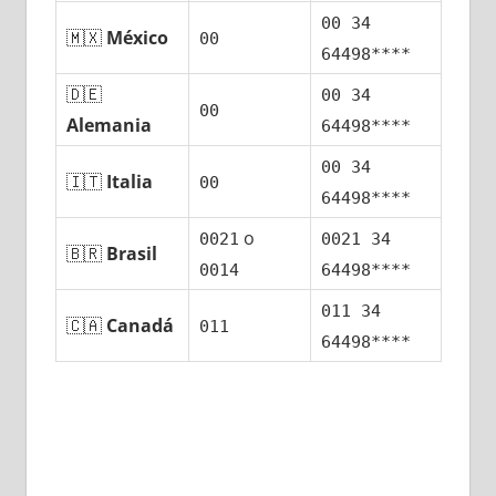
00 34
🇲🇽
México
00
64498****
🇩🇪
00 34
00
Alemania
64498****
00 34
🇮🇹
Italia
00
64498****
ο
0021
0021 34
🇧🇷
Brasil
0014
64498****
011 34
🇨🇦
Canadá
011
64498****