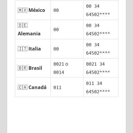
00 34
🇲🇽
México
00
64502****
🇩🇪
00 34
00
Alemania
64502****
00 34
🇮🇹
Italia
00
64502****
ο
0021
0021 34
🇧🇷
Brasil
0014
64502****
011 34
🇨🇦
Canadá
011
64502****