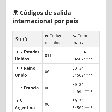
🌍
Códigos dе salida
internacional pοr país
☎️ Código
📞 Cómo
🌎 País
dе salida
marcar
🇺🇸
Estados
011 34
011
Unidos
64502****
🇬🇧
Reino
00 34
00
Unido
64502****
00 34
🇫🇷
Francia
00
64502****
🇦🇷
00 34
00
Argentina
64502****