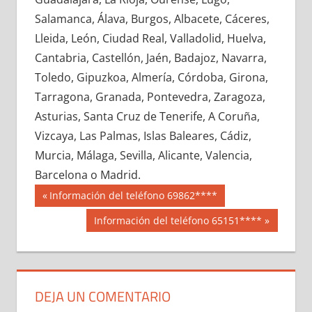
645020033
»
645020034
»
645020035
»
Salamanca, Álava, Burgos, Albacete, Cáceres,
645020036
»
645020037
»
645020038
»
Lleida, León, Ciudad Real, Valladolid, Huelva,
645020039
»
645020040
»
645020041
»
Cantabria, Castellón, Jaén, Badajoz, Navarra,
645020042
»
645020043
»
645020044
»
Toledo, Gipuzkoa, Almería, Córdoba, Girona,
645020045
»
645020046
»
645020047
»
Tarragona, Granada, Pontevedra, Zaragoza,
645020048
»
645020049
»
645020050
»
Asturias, Santa Cruz de Tenerife, A Coruña,
645020051
»
645020052
»
645020053
»
Vizcaya, Las Palmas, Islas Baleares, Cádiz,
645020054
»
645020055
»
645020056
»
Murcia, Málaga, Sevilla, Alicante, Valencia,
645020057
»
645020058
»
645020059
»
Barcelona o Madrid.
645020060
»
645020061
»
645020062
»
Navegación
64502
Entrada
Información del teléfono 69862****
645020063
»
645020064
»
645020065
»
anterior:
de
Siguiente
Información del teléfono 65151****
645020066
»
645020067
»
645020068
»
entrada:
entradas
645020069
»
645020070
»
645020071
»
645020072
»
645020073
»
645020074
»
645020075
»
645020076
»
645020077
»
DEJA UN COMENTARIO
645020078
»
645020079
»
645020080
»