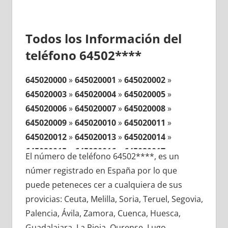
Todos los Información del
teléfono 64502****
645020000
»
645020001
»
645020002
»
645020003
»
645020004
»
645020005
»
645020006
»
645020007
»
645020008
»
645020009
»
645020010
»
645020011
»
645020012
»
645020013
»
645020014
»
645020015
»
645020016
»
645020017
»
El número de teléfono 64502****, es un
645020018
»
645020019
»
645020020
»
númer registrado en España por lo que
645020021
»
645020022
»
645020023
»
puede peteneces cer a cualquiera de sus
645020024
»
645020025
»
645020026
»
provicias: Ceuta, Melilla, Soria, Teruel, Segovia,
645020027
»
645020028
»
645020029
»
Palencia, Ávila, Zamora, Cuenca, Huesca,
645020030
»
645020031
»
645020032
»
Guadalajara, La Rioja, Ourense, Lugo,