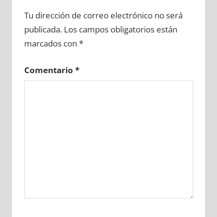
645020081
»
645020082
»
645020083
»
Tu dirección de correo electrónico no será
645020084
»
645020085
»
645020086
»
publicada.
Los campos obligatorios están
645020087
»
645020088
»
645020089
»
marcados con
*
645020090
»
645020091
»
645020092
»
645020093
»
645020094
»
645020095
»
Comentario
*
645020096
»
645020097
»
645020098
»
645020099
»
645020100
»
645020101
»
645020102
»
645020103
»
645020104
»
645020105
»
645020106
»
645020107
»
645020108
»
645020109
»
645020110
»
645020111
»
645020112
»
645020113
»
645020114
»
645020115
»
645020116
»
645020117
»
645020118
»
645020119
»
645020120
»
645020121
»
645020122
»
645020123
»
645020124
»
645020125
»
645020126
»
645020127
»
645020128
»