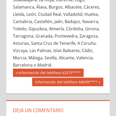
645170033
»
645170034
»
645170035
»
Salamanca, Álava, Burgos, Albacete, Cáceres,
645170036
»
645170037
»
645170038
»
Lleida, León, Ciudad Real, Valladolid, Huelva,
645170039
»
645170040
»
645170041
»
Cantabria, Castellón, Jaén, Badajoz, Navarra,
645170042
»
645170043
»
645170044
»
Toledo, Gipuzkoa, Almería, Córdoba, Girona,
645170045
»
645170046
»
645170047
»
Tarragona, Granada, Pontevedra, Zaragoza,
645170048
»
645170049
»
645170050
»
Asturias, Santa Cruz de Tenerife, A Coruña,
645170051
»
645170052
»
645170053
»
Vizcaya, Las Palmas, Islas Baleares, Cádiz,
645170054
»
645170055
»
645170056
»
Murcia, Málaga, Sevilla, Alicante, Valencia,
645170057
»
645170058
»
645170059
»
Barcelona o Madrid.
645170060
»
645170061
»
645170062
»
Navegación
64517
Entrada
Información del teléfono 62575****
645170063
»
645170064
»
645170065
»
anterior:
de
Siguiente
Información del teléfono 68699****
645170066
»
645170067
»
645170068
»
entrada:
entradas
645170069
»
645170070
»
645170071
»
645170072
»
645170073
»
645170074
»
645170075
»
645170076
»
645170077
»
DEJA UN COMENTARIO
645170078
»
645170079
»
645170080
»