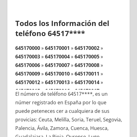
Todos los Información del
teléfono 64517****
645170000
»
645170001
»
645170002
»
645170003
»
645170004
»
645170005
»
645170006
»
645170007
»
645170008
»
645170009
»
645170010
»
645170011
»
645170012
»
645170013
»
645170014
»
645170015
»
645170016
»
645170017
»
El número de teléfono 64517****, es un
645170018
»
645170019
»
645170020
»
númer registrado en España por lo que
645170021
»
645170022
»
645170023
»
puede peteneces cer a cualquiera de sus
645170024
»
645170025
»
645170026
»
provicias: Ceuta, Melilla, Soria, Teruel, Segovia,
645170027
»
645170028
»
645170029
»
Palencia, Ávila, Zamora, Cuenca, Huesca,
645170030
»
645170031
»
645170032
»
Guadalajara, La Rioja, Ourense, Lugo,