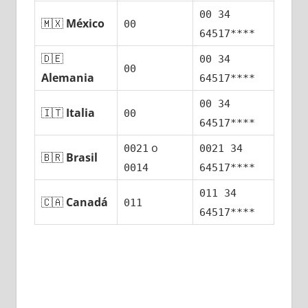
00 34
🇲🇽
México
00
64517****
🇩🇪
00 34
00
Alemania
64517****
00 34
🇮🇹
Italia
00
64517****
ο
0021
0021 34
🇧🇷
Brasil
0014
64517****
011 34
🇨🇦
Canadá
011
64517****