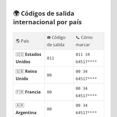
🌍
Códigos dе salida
internacional pοr país
☎️ Código
📞 Cómo
🌎 País
dе salida
marcar
🇺🇸
Estados
011 34
011
Unidos
64517****
🇬🇧
Reino
00 34
00
Unido
64517****
00 34
🇫🇷
Francia
00
64517****
🇦🇷
00 34
00
Argentina
64517****