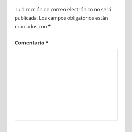
645170081
»
645170082
»
645170083
»
Tu dirección de correo electrónico no será
645170084
»
645170085
»
645170086
»
publicada.
Los campos obligatorios están
645170087
»
645170088
»
645170089
»
marcados con
*
645170090
»
645170091
»
645170092
»
645170093
»
645170094
»
645170095
»
Comentario
*
645170096
»
645170097
»
645170098
»
645170099
»
645170100
»
645170101
»
645170102
»
645170103
»
645170104
»
645170105
»
645170106
»
645170107
»
645170108
»
645170109
»
645170110
»
645170111
»
645170112
»
645170113
»
645170114
»
645170115
»
645170116
»
645170117
»
645170118
»
645170119
»
645170120
»
645170121
»
645170122
»
645170123
»
645170124
»
645170125
»
645170126
»
645170127
»
645170128
»