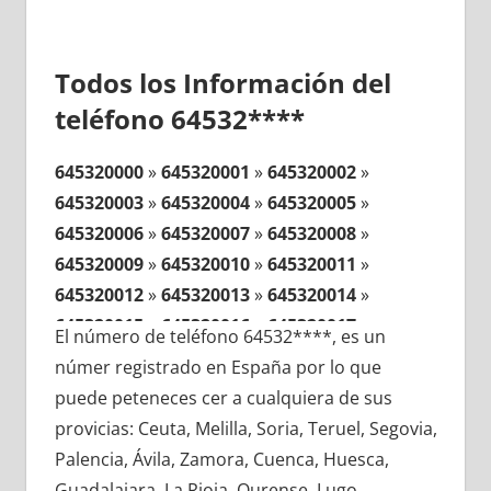
Todos los Información del
teléfono 64532****
645320000
»
645320001
»
645320002
»
645320003
»
645320004
»
645320005
»
645320006
»
645320007
»
645320008
»
645320009
»
645320010
»
645320011
»
645320012
»
645320013
»
645320014
»
645320015
»
645320016
»
645320017
»
El número de teléfono 64532****, es un
645320018
»
645320019
»
645320020
»
númer registrado en España por lo que
645320021
»
645320022
»
645320023
»
puede peteneces cer a cualquiera de sus
645320024
»
645320025
»
645320026
»
provicias: Ceuta, Melilla, Soria, Teruel, Segovia,
645320027
»
645320028
»
645320029
»
Palencia, Ávila, Zamora, Cuenca, Huesca,
645320030
»
645320031
»
645320032
»
Guadalajara, La Rioja, Ourense, Lugo,