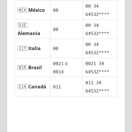
00 34
🇲🇽
México
00
64532****
🇩🇪
00 34
00
Alemania
64532****
00 34
🇮🇹
Italia
00
64532****
ο
0021
0021 34
🇧🇷
Brasil
0014
64532****
011 34
🇨🇦
Canadá
011
64532****