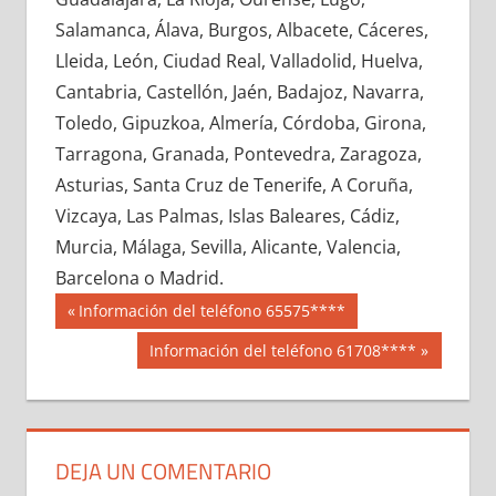
645320033
»
645320034
»
645320035
»
Salamanca, Álava, Burgos, Albacete, Cáceres,
645320036
»
645320037
»
645320038
»
Lleida, León, Ciudad Real, Valladolid, Huelva,
645320039
»
645320040
»
645320041
»
Cantabria, Castellón, Jaén, Badajoz, Navarra,
645320042
»
645320043
»
645320044
»
Toledo, Gipuzkoa, Almería, Córdoba, Girona,
645320045
»
645320046
»
645320047
»
Tarragona, Granada, Pontevedra, Zaragoza,
645320048
»
645320049
»
645320050
»
Asturias, Santa Cruz de Tenerife, A Coruña,
645320051
»
645320052
»
645320053
»
Vizcaya, Las Palmas, Islas Baleares, Cádiz,
645320054
»
645320055
»
645320056
»
Murcia, Málaga, Sevilla, Alicante, Valencia,
645320057
»
645320058
»
645320059
»
Barcelona o Madrid.
645320060
»
645320061
»
645320062
»
Navegación
64532
Entrada
Información del teléfono 65575****
645320063
»
645320064
»
645320065
»
anterior:
de
Siguiente
Información del teléfono 61708****
645320066
»
645320067
»
645320068
»
entrada:
entradas
645320069
»
645320070
»
645320071
»
645320072
»
645320073
»
645320074
»
645320075
»
645320076
»
645320077
»
DEJA UN COMENTARIO
645320078
»
645320079
»
645320080
»