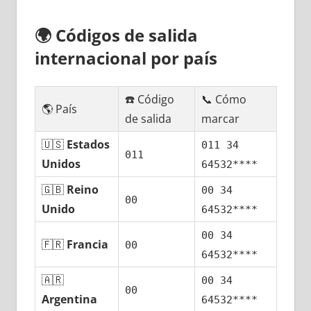
🌍
Códigos dе salida
internacional pοr país
☎️ Código
📞 Cómo
🌎 País
dе salida
marcar
🇺🇸
Estados
011 34
011
Unidos
64532****
🇬🇧
Reino
00 34
00
Unido
64532****
00 34
🇫🇷
Francia
00
64532****
🇦🇷
00 34
00
Argentina
64532****