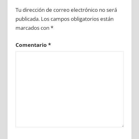
645320081
»
645320082
»
645320083
»
Tu dirección de correo electrónico no será
645320084
»
645320085
»
645320086
»
publicada.
Los campos obligatorios están
645320087
»
645320088
»
645320089
»
marcados con
*
645320090
»
645320091
»
645320092
»
645320093
»
645320094
»
645320095
»
Comentario
*
645320096
»
645320097
»
645320098
»
645320099
»
645320100
»
645320101
»
645320102
»
645320103
»
645320104
»
645320105
»
645320106
»
645320107
»
645320108
»
645320109
»
645320110
»
645320111
»
645320112
»
645320113
»
645320114
»
645320115
»
645320116
»
645320117
»
645320118
»
645320119
»
645320120
»
645320121
»
645320122
»
645320123
»
645320124
»
645320125
»
645320126
»
645320127
»
645320128
»