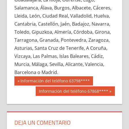
645560033
»
645560034
»
645560035
»
Salamanca, Álava, Burgos, Albacete, Cáceres,
645560036
»
645560037
»
645560038
»
Lleida, León, Ciudad Real, Valladolid, Huelva,
645560039
»
645560040
»
645560041
»
Cantabria, Castellón, Jaén, Badajoz, Navarra,
645560042
»
645560043
»
645560044
»
Toledo, Gipuzkoa, Almería, Córdoba, Girona,
645560045
»
645560046
»
645560047
»
Tarragona, Granada, Pontevedra, Zaragoza,
645560048
»
645560049
»
645560050
»
Asturias, Santa Cruz de Tenerife, A Coruña,
645560051
»
645560052
»
645560053
»
Vizcaya, Las Palmas, Islas Baleares, Cádiz,
645560054
»
645560055
»
645560056
»
Murcia, Málaga, Sevilla, Alicante, Valencia,
645560057
»
645560058
»
645560059
»
Barcelona o Madrid.
645560060
»
645560061
»
645560062
»
Navegación
64556
Entrada
Información del teléfono 63798****
645560063
»
645560064
»
645560065
»
anterior:
de
Siguiente
Información del teléfono 67868****
645560066
»
645560067
»
645560068
»
entrada:
entradas
645560069
»
645560070
»
645560071
»
645560072
»
645560073
»
645560074
»
645560075
»
645560076
»
645560077
»
DEJA UN COMENTARIO
645560078
»
645560079
»
645560080
»