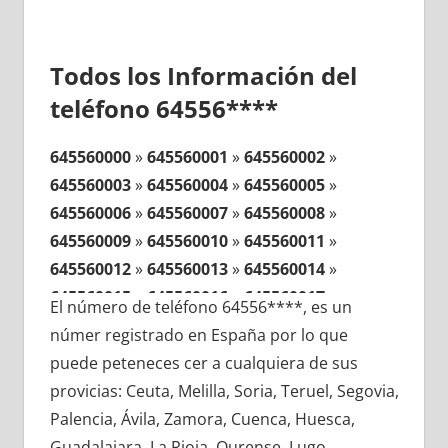
Todos los Información del
teléfono 64556****
645560000
»
645560001
»
645560002
»
645560003
»
645560004
»
645560005
»
645560006
»
645560007
»
645560008
»
645560009
»
645560010
»
645560011
»
645560012
»
645560013
»
645560014
»
645560015
»
645560016
»
645560017
»
El número de teléfono 64556****, es un
645560018
»
645560019
»
645560020
»
númer registrado en España por lo que
645560021
»
645560022
»
645560023
»
puede peteneces cer a cualquiera de sus
645560024
»
645560025
»
645560026
»
provicias: Ceuta, Melilla, Soria, Teruel, Segovia,
645560027
»
645560028
»
645560029
»
Palencia, Ávila, Zamora, Cuenca, Huesca,
645560030
»
645560031
»
645560032
»
Guadalajara, La Rioja, Ourense, Lugo,