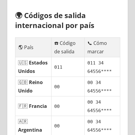
🌍
Códigos dе salida
internacional pοr país
☎️ Código
📞 Cómo
🌎 País
dе salida
marcar
🇺🇸
Estados
011 34
011
Unidos
64556****
🇬🇧
Reino
00 34
00
Unido
64556****
00 34
🇫🇷
Francia
00
64556****
🇦🇷
00 34
00
Argentina
64556****