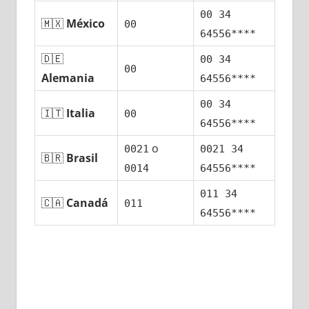
00 34
🇲🇽
México
00
64556****
🇩🇪
00 34
00
Alemania
64556****
00 34
🇮🇹
Italia
00
64556****
ο
0021
0021 34
🇧🇷
Brasil
0014
64556****
011 34
🇨🇦
Canadá
011
64556****