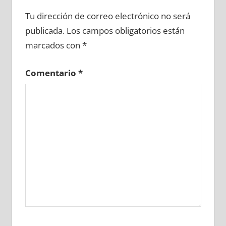
645560081
»
645560082
»
645560083
»
Tu dirección de correo electrónico no será
645560084
»
645560085
»
645560086
»
publicada.
Los campos obligatorios están
645560087
»
645560088
»
645560089
»
marcados con
*
645560090
»
645560091
»
645560092
»
645560093
»
645560094
»
645560095
»
Comentario
*
645560096
»
645560097
»
645560098
»
645560099
»
645560100
»
645560101
»
645560102
»
645560103
»
645560104
»
645560105
»
645560106
»
645560107
»
645560108
»
645560109
»
645560110
»
645560111
»
645560112
»
645560113
»
645560114
»
645560115
»
645560116
»
645560117
»
645560118
»
645560119
»
645560120
»
645560121
»
645560122
»
645560123
»
645560124
»
645560125
»
645560126
»
645560127
»
645560128
»