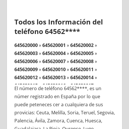
Todos los Información del
teléfono 64562****
645620000
»
645620001
»
645620002
»
645620003
»
645620004
»
645620005
»
645620006
»
645620007
»
645620008
»
645620009
»
645620010
»
645620011
»
645620012
»
645620013
»
645620014
»
645620015
»
645620016
»
645620017
»
El número de teléfono 64562****, es un
645620018
»
645620019
»
645620020
»
númer registrado en España por lo que
645620021
»
645620022
»
645620023
»
puede peteneces cer a cualquiera de sus
645620024
»
645620025
»
645620026
»
provicias: Ceuta, Melilla, Soria, Teruel, Segovia,
645620027
»
645620028
»
645620029
»
Palencia, Ávila, Zamora, Cuenca, Huesca,
645620030
»
645620031
»
645620032
»
Guadalajara, La Rioja, Ourense, Lugo,