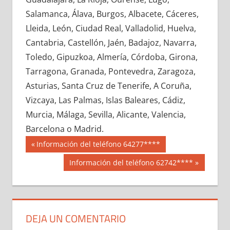
645620033
»
645620034
»
645620035
»
Salamanca, Álava, Burgos, Albacete, Cáceres,
645620036
»
645620037
»
645620038
»
Lleida, León, Ciudad Real, Valladolid, Huelva,
645620039
»
645620040
»
645620041
»
Cantabria, Castellón, Jaén, Badajoz, Navarra,
645620042
»
645620043
»
645620044
»
Toledo, Gipuzkoa, Almería, Córdoba, Girona,
645620045
»
645620046
»
645620047
»
Tarragona, Granada, Pontevedra, Zaragoza,
645620048
»
645620049
»
645620050
»
Asturias, Santa Cruz de Tenerife, A Coruña,
645620051
»
645620052
»
645620053
»
Vizcaya, Las Palmas, Islas Baleares, Cádiz,
645620054
»
645620055
»
645620056
»
Murcia, Málaga, Sevilla, Alicante, Valencia,
645620057
»
645620058
»
645620059
»
Barcelona o Madrid.
645620060
»
645620061
»
645620062
»
Navegación
64562
Entrada
Información del teléfono 64277****
645620063
»
645620064
»
645620065
»
anterior:
de
Siguiente
Información del teléfono 62742****
645620066
»
645620067
»
645620068
»
entrada:
entradas
645620069
»
645620070
»
645620071
»
645620072
»
645620073
»
645620074
»
645620075
»
645620076
»
645620077
»
DEJA UN COMENTARIO
645620078
»
645620079
»
645620080
»