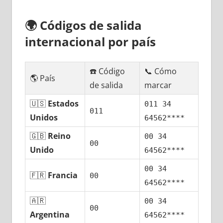
🌍
Códigos dе salida
internacional pοr país
☎️ Código
📞 Cómo
🌎 País
dе salida
marcar
🇺🇸
Estados
011 34
011
Unidos
64562****
🇬🇧
Reino
00 34
00
Unido
64562****
00 34
🇫🇷
Francia
00
64562****
🇦🇷
00 34
00
Argentina
64562****