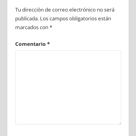
645620081
»
645620082
»
645620083
»
Tu dirección de correo electrónico no será
645620084
»
645620085
»
645620086
»
publicada.
Los campos obligatorios están
645620087
»
645620088
»
645620089
»
marcados con
*
645620090
»
645620091
»
645620092
»
645620093
»
645620094
»
645620095
»
Comentario
*
645620096
»
645620097
»
645620098
»
645620099
»
645620100
»
645620101
»
645620102
»
645620103
»
645620104
»
645620105
»
645620106
»
645620107
»
645620108
»
645620109
»
645620110
»
645620111
»
645620112
»
645620113
»
645620114
»
645620115
»
645620116
»
645620117
»
645620118
»
645620119
»
645620120
»
645620121
»
645620122
»
645620123
»
645620124
»
645620125
»
645620126
»
645620127
»
645620128
»