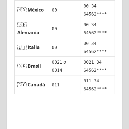
00 34
🇲🇽
México
00
64562****
🇩🇪
00 34
00
Alemania
64562****
00 34
🇮🇹
Italia
00
64562****
ο
0021
0021 34
🇧🇷
Brasil
0014
64562****
011 34
🇨🇦
Canadá
011
64562****