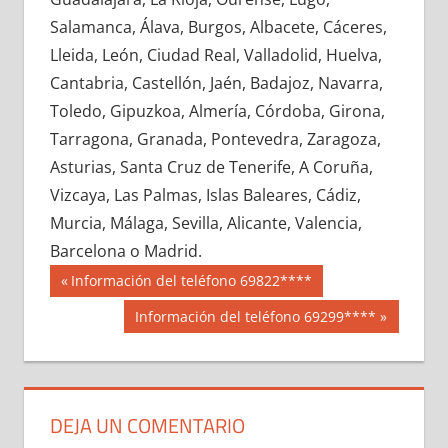
645740033
»
645740034
»
645740035
»
Salamanca, Álava, Burgos, Albacete, Cáceres,
645740036
»
645740037
»
645740038
»
Lleida, León, Ciudad Real, Valladolid, Huelva,
645740039
»
645740040
»
645740041
»
Cantabria, Castellón, Jaén, Badajoz, Navarra,
645740042
»
645740043
»
645740044
»
Toledo, Gipuzkoa, Almería, Córdoba, Girona,
645740045
»
645740046
»
645740047
»
Tarragona, Granada, Pontevedra, Zaragoza,
645740048
»
645740049
»
645740050
»
Asturias, Santa Cruz de Tenerife, A Coruña,
645740051
»
645740052
»
645740053
»
Vizcaya, Las Palmas, Islas Baleares, Cádiz,
645740054
»
645740055
»
645740056
»
Murcia, Málaga, Sevilla, Alicante, Valencia,
645740057
»
645740058
»
645740059
»
Barcelona o Madrid.
645740060
»
645740061
»
645740062
»
Navegación
64574
Entrada
Información del teléfono 69822****
645740063
»
645740064
»
645740065
»
anterior:
de
Siguiente
Información del teléfono 69299****
645740066
»
645740067
»
645740068
»
entrada:
entradas
645740069
»
645740070
»
645740071
»
645740072
»
645740073
»
645740074
»
645740075
»
645740076
»
645740077
»
DEJA UN COMENTARIO
645740078
»
645740079
»
645740080
»