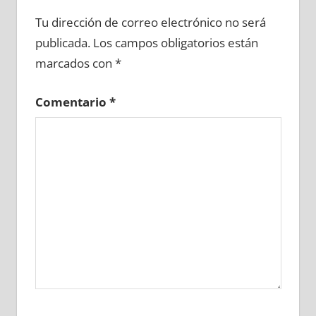
645740081
»
645740082
»
645740083
»
Tu dirección de correo electrónico no será
645740084
»
645740085
»
645740086
»
publicada.
Los campos obligatorios están
645740087
»
645740088
»
645740089
»
marcados con
*
645740090
»
645740091
»
645740092
»
645740093
»
645740094
»
645740095
»
Comentario
*
645740096
»
645740097
»
645740098
»
645740099
»
645740100
»
645740101
»
645740102
»
645740103
»
645740104
»
645740105
»
645740106
»
645740107
»
645740108
»
645740109
»
645740110
»
645740111
»
645740112
»
645740113
»
645740114
»
645740115
»
645740116
»
645740117
»
645740118
»
645740119
»
645740120
»
645740121
»
645740122
»
645740123
»
645740124
»
645740125
»
645740126
»
645740127
»
645740128
»