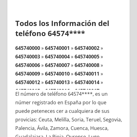
Todos los Información del
teléfono 64574****
645740000
»
645740001
»
645740002
»
645740003
»
645740004
»
645740005
»
645740006
»
645740007
»
645740008
»
645740009
»
645740010
»
645740011
»
645740012
»
645740013
»
645740014
»
645740015
»
645740016
»
645740017
»
El número de teléfono 64574****, es un
645740018
»
645740019
»
645740020
»
númer registrado en España por lo que
645740021
»
645740022
»
645740023
»
puede peteneces cer a cualquiera de sus
645740024
»
645740025
»
645740026
»
provicias: Ceuta, Melilla, Soria, Teruel, Segovia,
645740027
»
645740028
»
645740029
»
Palencia, Ávila, Zamora, Cuenca, Huesca,
645740030
»
645740031
»
645740032
»
Guadalajara, La Rioja, Ourense, Lugo,