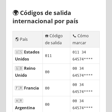
🌍
Códigos dе salida
internacional pοr país
☎️ Código
📞 Cómo
🌎 País
dе salida
marcar
🇺🇸
Estados
011 34
011
Unidos
64574****
🇬🇧
Reino
00 34
00
Unido
64574****
00 34
🇫🇷
Francia
00
64574****
🇦🇷
00 34
00
Argentina
64574****