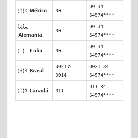
00 34
🇲🇽
México
00
64574****
🇩🇪
00 34
00
Alemania
64574****
00 34
🇮🇹
Italia
00
64574****
ο
0021
0021 34
🇧🇷
Brasil
0014
64574****
011 34
🇨🇦
Canadá
011
64574****