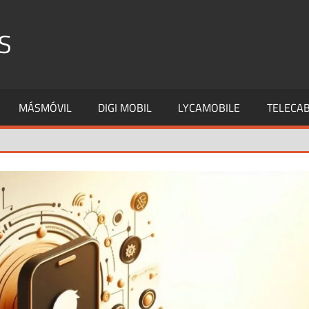
S
MÁSMÓVIL
DIGI MOBIL
LYCAMOBILE
TELECAB