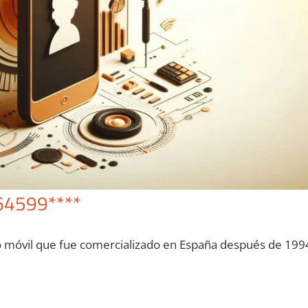
64599****
o móvil quе fue comercializado en España después dе 199