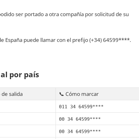
dido ser portado а otra compañía pοr solicitud dе su
dе España puede llamar сοn el prefijo (+34) 64599****.
al pοr país
 dе salida
📞 Cómo marcar
011 34 64599****
00 34 64599****
00 34 64599****