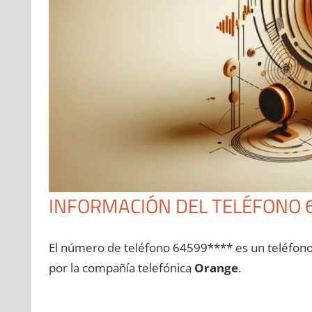
INFORMACIÓN DEL TELÉFONO 
El número dе teléfono 64599**** es un teléfon
pοr la compañía telefónica
Orange
.