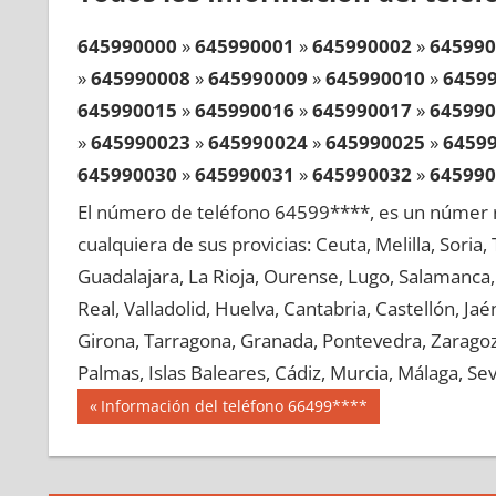
645990000
»
645990001
»
645990002
»
645990
»
645990008
»
645990009
»
645990010
»
6459
645990015
»
645990016
»
645990017
»
645990
»
645990023
»
645990024
»
645990025
»
6459
645990030
»
645990031
»
645990032
»
645990
»
645990038
»
645990039
»
645990040
»
6459
El número de teléfono 64599****, es un númer r
645990045
»
645990046
»
645990047
»
645990
cualquiera de sus provicias: Ceuta, Melilla, Soria
»
645990053
»
645990054
»
645990055
»
6459
Guadalajara, La Rioja, Ourense, Lugo, Salamanca, 
645990060
»
645990061
»
645990062
»
645990
Real, Valladolid, Huelva, Cantabria, Castellón, J
»
645990068
»
645990069
»
645990070
»
6459
Girona, Tarragona, Granada, Pontevedra, Zaragoza
645990075
»
645990076
»
645990077
»
645990
Palmas, Islas Baleares, Cádiz, Murcia, Málaga, Sevi
»
645990083
»
645990084
»
645990085
»
6459
Navegación
64599
Entrada
Información del teléfono 66499****
645990090
»
645990091
»
645990092
»
645990
anterior:
de
»
645990098
»
645990099
»
645990100
»
6459
entradas
645990105
»
645990106
»
645990107
»
645990