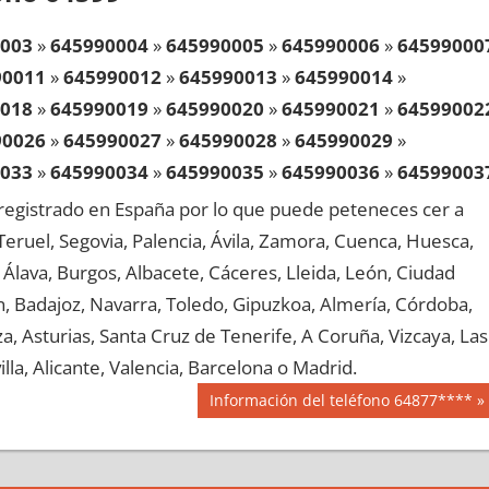
003
»
645990004
»
645990005
»
645990006
»
64599000
90011
»
645990012
»
645990013
»
645990014
»
018
»
645990019
»
645990020
»
645990021
»
64599002
90026
»
645990027
»
645990028
»
645990029
»
033
»
645990034
»
645990035
»
645990036
»
64599003
90041
»
645990042
»
645990043
»
645990044
»
egistrado en España por lo que puede peteneces cer a
048
»
645990049
»
645990050
»
645990051
»
64599005
, Teruel, Segovia, Palencia, Ávila, Zamora, Cuenca, Huesca,
90056
»
645990057
»
645990058
»
645990059
»
Álava, Burgos, Albacete, Cáceres, Lleida, León, Ciudad
063
»
645990064
»
645990065
»
645990066
»
64599006
aén, Badajoz, Navarra, Toledo, Gipuzkoa, Almería, Córdoba,
90071
»
645990072
»
645990073
»
645990074
»
, Asturias, Santa Cruz de Tenerife, A Coruña, Vizcaya, Las
078
»
645990079
»
645990080
»
645990081
»
64599008
lla, Alicante, Valencia, Barcelona o Madrid.
90086
»
645990087
»
645990088
»
645990089
»
Siguiente
Información del teléfono 64877****
093
»
645990094
»
645990095
»
645990096
»
64599009
entrada:
90101
»
645990102
»
645990103
»
645990104
»
108
»
645990109
»
645990110
»
645990111
»
64599011