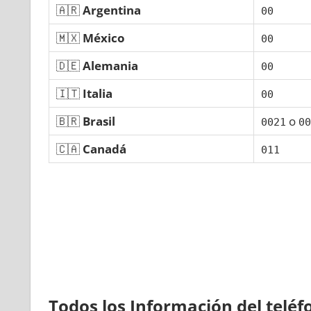
🇦🇷
Argentina
00
🇲🇽
México
00
🇩🇪
Alemania
00
🇮🇹
Italia
00
🇧🇷
Brasil
ο
0021
00
🇨🇦
Canadá
011
Todos los Información del telé