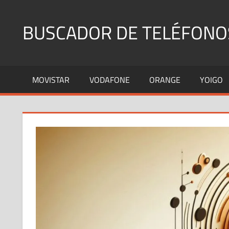
Saltar
al
BUSCADOR DE TELÉFONO
contenido
Identifica
Números
MOVISTAR
VODAFONE
ORANGE
YOIGO
Fijos
y
Móviles