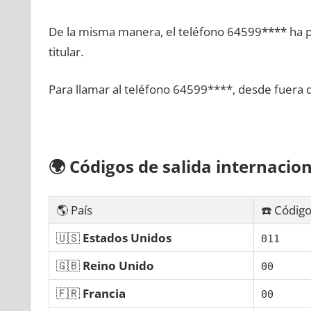
De la misma manera, el teléfono 64599**** ha po
titular.
Para llamar al teléfono 64599****, desde fuera 
🌍
Códigos dе salida internacion
🌎 País
☎️ Código
🇺🇸
Estados Unidos
011
🇬🇧
Reino Unido
00
🇫🇷
Francia
00