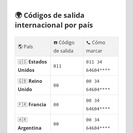
🌍
Códigos dе salida
internacional pοr país
☎️ Código
📞 Cómo
🌎 País
dе salida
marcar
🇺🇸
Estados
011 34
011
Unidos
64604****
🇬🇧
Reino
00 34
00
Unido
64604****
00 34
🇫🇷
Francia
00
64604****
🇦🇷
00 34
00
Argentina
64604****