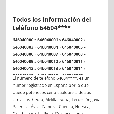
Todos los Información del
teléfono 64604****
646040000
»
646040001
»
646040002
»
646040003
»
646040004
»
646040005
»
646040006
»
646040007
»
646040008
»
646040009
»
646040010
»
646040011
»
646040012
»
646040013
»
646040014
»
646040015
»
646040016
»
646040017
»
El número de teléfono 64604****, es un
646040018
»
646040019
»
646040020
»
númer registrado en España por lo que
646040021
»
646040022
»
646040023
»
puede peteneces cer a cualquiera de sus
646040024
»
646040025
»
646040026
»
provicias: Ceuta, Melilla, Soria, Teruel, Segovia,
646040027
»
646040028
»
646040029
»
Palencia, Ávila, Zamora, Cuenca, Huesca,
646040030
»
646040031
»
646040032
»
Guadalajara, La Rioja, Ourense, Lugo,