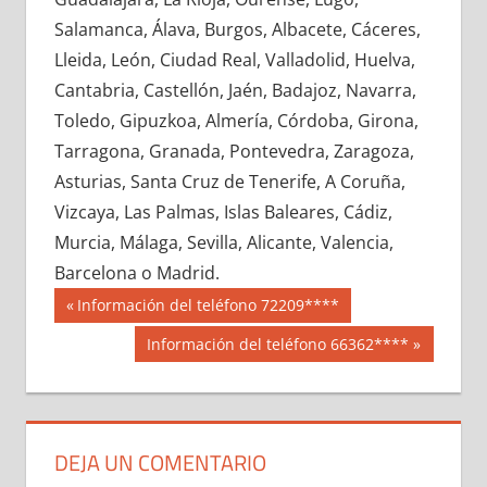
646040033
»
646040034
»
646040035
»
Salamanca, Álava, Burgos, Albacete, Cáceres,
646040036
»
646040037
»
646040038
»
Lleida, León, Ciudad Real, Valladolid, Huelva,
646040039
»
646040040
»
646040041
»
Cantabria, Castellón, Jaén, Badajoz, Navarra,
646040042
»
646040043
»
646040044
»
Toledo, Gipuzkoa, Almería, Córdoba, Girona,
646040045
»
646040046
»
646040047
»
Tarragona, Granada, Pontevedra, Zaragoza,
646040048
»
646040049
»
646040050
»
Asturias, Santa Cruz de Tenerife, A Coruña,
646040051
»
646040052
»
646040053
»
Vizcaya, Las Palmas, Islas Baleares, Cádiz,
646040054
»
646040055
»
646040056
»
Murcia, Málaga, Sevilla, Alicante, Valencia,
646040057
»
646040058
»
646040059
»
Barcelona o Madrid.
646040060
»
646040061
»
646040062
»
Navegación
64604
Entrada
Información del teléfono 72209****
646040063
»
646040064
»
646040065
»
anterior:
de
Siguiente
Información del teléfono 66362****
646040066
»
646040067
»
646040068
»
entrada:
entradas
646040069
»
646040070
»
646040071
»
646040072
»
646040073
»
646040074
»
646040075
»
646040076
»
646040077
»
DEJA UN COMENTARIO
646040078
»
646040079
»
646040080
»