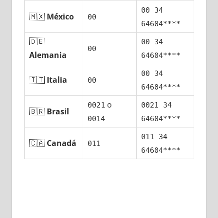
00 34
🇲🇽
México
00
64604****
🇩🇪
00 34
00
Alemania
64604****
00 34
🇮🇹
Italia
00
64604****
ο
0021
0021 34
🇧🇷
Brasil
0014
64604****
011 34
🇨🇦
Canadá
011
64604****