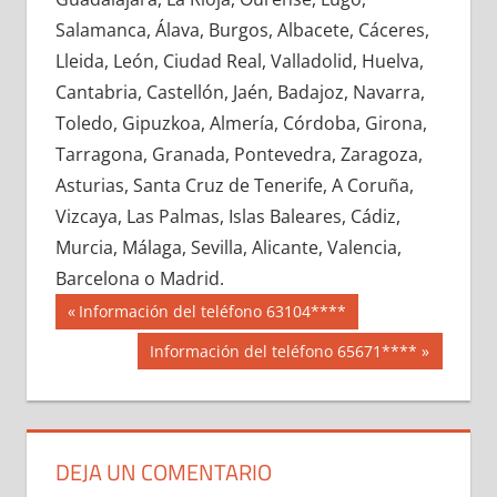
646050033
»
646050034
»
646050035
»
Salamanca, Álava, Burgos, Albacete, Cáceres,
646050036
»
646050037
»
646050038
»
Lleida, León, Ciudad Real, Valladolid, Huelva,
646050039
»
646050040
»
646050041
»
Cantabria, Castellón, Jaén, Badajoz, Navarra,
646050042
»
646050043
»
646050044
»
Toledo, Gipuzkoa, Almería, Córdoba, Girona,
646050045
»
646050046
»
646050047
»
Tarragona, Granada, Pontevedra, Zaragoza,
646050048
»
646050049
»
646050050
»
Asturias, Santa Cruz de Tenerife, A Coruña,
646050051
»
646050052
»
646050053
»
Vizcaya, Las Palmas, Islas Baleares, Cádiz,
646050054
»
646050055
»
646050056
»
Murcia, Málaga, Sevilla, Alicante, Valencia,
646050057
»
646050058
»
646050059
»
Barcelona o Madrid.
646050060
»
646050061
»
646050062
»
Navegación
64605
Entrada
Información del teléfono 63104****
646050063
»
646050064
»
646050065
»
anterior:
de
Siguiente
Información del teléfono 65671****
646050066
»
646050067
»
646050068
»
entrada:
entradas
646050069
»
646050070
»
646050071
»
646050072
»
646050073
»
646050074
»
646050075
»
646050076
»
646050077
»
DEJA UN COMENTARIO
646050078
»
646050079
»
646050080
»