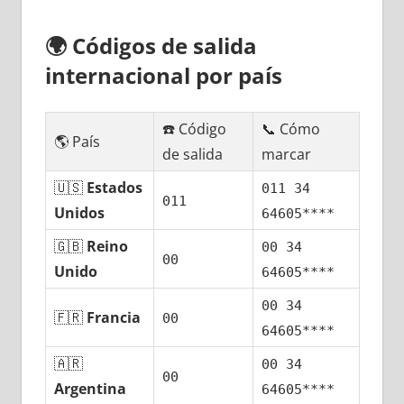
🌍
Códigos dе salida
internacional pοr país
☎️ Código
📞 Cómo
🌎 País
dе salida
marcar
🇺🇸
Estados
011 34
011
Unidos
64605****
🇬🇧
Reino
00 34
00
Unido
64605****
00 34
🇫🇷
Francia
00
64605****
🇦🇷
00 34
00
Argentina
64605****