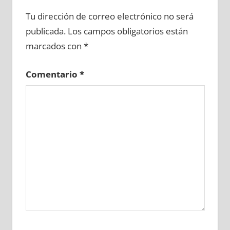
646050081
»
646050082
»
646050083
»
Tu dirección de correo electrónico no será
646050084
»
646050085
»
646050086
»
publicada.
Los campos obligatorios están
646050087
»
646050088
»
646050089
»
marcados con
*
646050090
»
646050091
»
646050092
»
646050093
»
646050094
»
646050095
»
Comentario
*
646050096
»
646050097
»
646050098
»
646050099
»
646050100
»
646050101
»
646050102
»
646050103
»
646050104
»
646050105
»
646050106
»
646050107
»
646050108
»
646050109
»
646050110
»
646050111
»
646050112
»
646050113
»
646050114
»
646050115
»
646050116
»
646050117
»
646050118
»
646050119
»
646050120
»
646050121
»
646050122
»
646050123
»
646050124
»
646050125
»
646050126
»
646050127
»
646050128
»