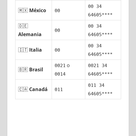
00 34
🇲🇽
México
00
64605****
🇩🇪
00 34
00
Alemania
64605****
00 34
🇮🇹
Italia
00
64605****
ο
0021
0021 34
🇧🇷
Brasil
0014
64605****
011 34
🇨🇦
Canadá
011
64605****