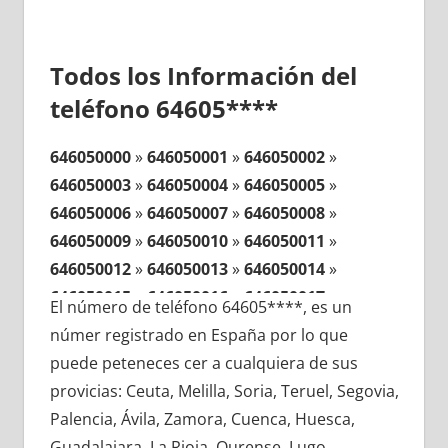
Todos los Información del
teléfono 64605****
646050000
»
646050001
»
646050002
»
646050003
»
646050004
»
646050005
»
646050006
»
646050007
»
646050008
»
646050009
»
646050010
»
646050011
»
646050012
»
646050013
»
646050014
»
646050015
»
646050016
»
646050017
»
El número de teléfono 64605****, es un
646050018
»
646050019
»
646050020
»
númer registrado en España por lo que
646050021
»
646050022
»
646050023
»
puede peteneces cer a cualquiera de sus
646050024
»
646050025
»
646050026
»
provicias: Ceuta, Melilla, Soria, Teruel, Segovia,
646050027
»
646050028
»
646050029
»
Palencia, Ávila, Zamora, Cuenca, Huesca,
646050030
»
646050031
»
646050032
»
Guadalajara, La Rioja, Ourense, Lugo,