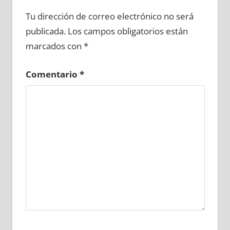
646680081
»
646680082
»
646680083
»
Tu dirección de correo electrónico no será
646680084
»
646680085
»
646680086
»
publicada.
Los campos obligatorios están
646680087
»
646680088
»
646680089
»
marcados con
*
646680090
»
646680091
»
646680092
»
646680093
»
646680094
»
646680095
»
Comentario
*
646680096
»
646680097
»
646680098
»
646680099
»
646680100
»
646680101
»
646680102
»
646680103
»
646680104
»
646680105
»
646680106
»
646680107
»
646680108
»
646680109
»
646680110
»
646680111
»
646680112
»
646680113
»
646680114
»
646680115
»
646680116
»
646680117
»
646680118
»
646680119
»
646680120
»
646680121
»
646680122
»
646680123
»
646680124
»
646680125
»
646680126
»
646680127
»
646680128
»