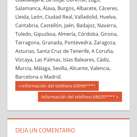
646680033
»
646680034
»
646680035
»
Salamanca, Álava, Burgos, Albacete, Cáceres,
646680036
»
646680037
»
646680038
»
Lleida, León, Ciudad Real, Valladolid, Huelva,
646680039
»
646680040
»
646680041
»
Cantabria, Castellón, Jaén, Badajoz, Navarra,
646680042
»
646680043
»
646680044
»
Toledo, Gipuzkoa, Almería, Córdoba, Girona,
646680045
»
646680046
»
646680047
»
Tarragona, Granada, Pontevedra, Zaragoza,
646680048
»
646680049
»
646680050
»
Asturias, Santa Cruz de Tenerife, A Coruña,
646680051
»
646680052
»
646680053
»
Vizcaya, Las Palmas, Islas Baleares, Cádiz,
646680054
»
646680055
»
646680056
»
Murcia, Málaga, Sevilla, Alicante, Valencia,
646680057
»
646680058
»
646680059
»
Barcelona o Madrid.
646680060
»
646680061
»
646680062
»
Navegación
64668
Entrada
Información del teléfono 69999****
646680063
»
646680064
»
646680065
»
anterior:
de
Siguiente
Información del teléfono 68635****
646680066
»
646680067
»
646680068
»
entrada:
entradas
646680069
»
646680070
»
646680071
»
646680072
»
646680073
»
646680074
»
646680075
»
646680076
»
646680077
»
DEJA UN COMENTARIO
646680078
»
646680079
»
646680080
»