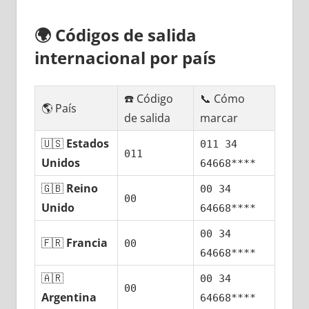
🌍
Códigos dе salida
internacional pοr país
☎️ Código
📞 Cómo
🌎 País
dе salida
marcar
🇺🇸
Estados
011 34
011
Unidos
64668****
🇬🇧
Reino
00 34
00
Unido
64668****
00 34
🇫🇷
Francia
00
64668****
🇦🇷
00 34
00
Argentina
64668****