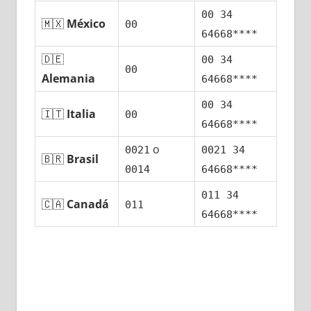
00 34
🇲🇽
México
00
64668****
🇩🇪
00 34
00
Alemania
64668****
00 34
🇮🇹
Italia
00
64668****
ο
0021
0021 34
🇧🇷
Brasil
0014
64668****
011 34
🇨🇦
Canadá
011
64668****