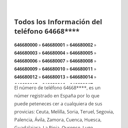
Todos los Información del
teléfono 64668****
646680000
»
646680001
»
646680002
»
646680003
»
646680004
»
646680005
»
646680006
»
646680007
»
646680008
»
646680009
»
646680010
»
646680011
»
646680012
»
646680013
»
646680014
»
646680015
»
646680016
»
646680017
»
El número de teléfono 64668****, es un
646680018
»
646680019
»
646680020
»
númer registrado en España por lo que
646680021
»
646680022
»
646680023
»
puede peteneces cer a cualquiera de sus
646680024
»
646680025
»
646680026
»
provicias: Ceuta, Melilla, Soria, Teruel, Segovia,
646680027
»
646680028
»
646680029
»
Palencia, Ávila, Zamora, Cuenca, Huesca,
646680030
»
646680031
»
646680032
»
Guadalajara, La Rioja, Ourense, Lugo,