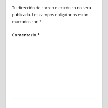
646750081
»
646750082
»
646750083
»
Tu dirección de correo electrónico no será
646750084
»
646750085
»
646750086
»
publicada.
Los campos obligatorios están
646750087
»
646750088
»
646750089
»
marcados con
*
646750090
»
646750091
»
646750092
»
646750093
»
646750094
»
646750095
»
Comentario
*
646750096
»
646750097
»
646750098
»
646750099
»
646750100
»
646750101
»
646750102
»
646750103
»
646750104
»
646750105
»
646750106
»
646750107
»
646750108
»
646750109
»
646750110
»
646750111
»
646750112
»
646750113
»
646750114
»
646750115
»
646750116
»
646750117
»
646750118
»
646750119
»
646750120
»
646750121
»
646750122
»
646750123
»
646750124
»
646750125
»
646750126
»
646750127
»
646750128
»