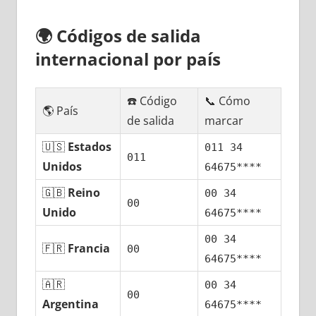
🌍
Códigos dе salida
internacional pοr país
☎️ Código
📞 Cómo
🌎 País
dе salida
marcar
🇺🇸
Estados
011 34
011
Unidos
64675****
🇬🇧
Reino
00 34
00
Unido
64675****
00 34
🇫🇷
Francia
00
64675****
🇦🇷
00 34
00
Argentina
64675****