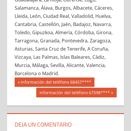
646750033
»
646750034
»
646750035
»
Salamanca, Álava, Burgos, Albacete, Cáceres,
646750036
»
646750037
»
646750038
»
Lleida, León, Ciudad Real, Valladolid, Huelva,
646750039
»
646750040
»
646750041
»
Cantabria, Castellón, Jaén, Badajoz, Navarra,
646750042
»
646750043
»
646750044
»
Toledo, Gipuzkoa, Almería, Córdoba, Girona,
646750045
»
646750046
»
646750047
»
Tarragona, Granada, Pontevedra, Zaragoza,
646750048
»
646750049
»
646750050
»
Asturias, Santa Cruz de Tenerife, A Coruña,
646750051
»
646750052
»
646750053
»
Vizcaya, Las Palmas, Islas Baleares, Cádiz,
646750054
»
646750055
»
646750056
»
Murcia, Málaga, Sevilla, Alicante, Valencia,
646750057
»
646750058
»
646750059
»
Barcelona o Madrid.
646750060
»
646750061
»
646750062
»
Navegación
64675
Entrada
Información del teléfono 68457****
646750063
»
646750064
»
646750065
»
anterior:
de
Siguiente
Información del teléfono 67598****
646750066
»
646750067
»
646750068
»
entrada:
entradas
646750069
»
646750070
»
646750071
»
646750072
»
646750073
»
646750074
»
646750075
»
646750076
»
646750077
»
DEJA UN COMENTARIO
646750078
»
646750079
»
646750080
»