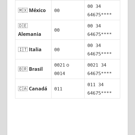
00 34
🇲🇽
México
00
64675****
🇩🇪
00 34
00
Alemania
64675****
00 34
🇮🇹
Italia
00
64675****
ο
0021
0021 34
🇧🇷
Brasil
0014
64675****
011 34
🇨🇦
Canadá
011
64675****