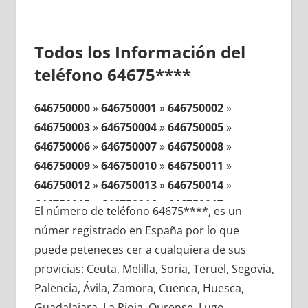
Todos los Información del
teléfono 64675****
646750000
»
646750001
»
646750002
»
646750003
»
646750004
»
646750005
»
646750006
»
646750007
»
646750008
»
646750009
»
646750010
»
646750011
»
646750012
»
646750013
»
646750014
»
646750015
»
646750016
»
646750017
»
El número de teléfono 64675****, es un
646750018
»
646750019
»
646750020
»
númer registrado en España por lo que
646750021
»
646750022
»
646750023
»
puede peteneces cer a cualquiera de sus
646750024
»
646750025
»
646750026
»
provicias: Ceuta, Melilla, Soria, Teruel, Segovia,
646750027
»
646750028
»
646750029
»
Palencia, Ávila, Zamora, Cuenca, Huesca,
646750030
»
646750031
»
646750032
»
Guadalajara, La Rioja, Ourense, Lugo,