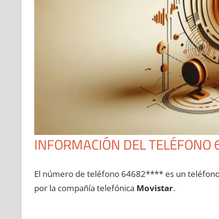
INFORMACIÓN DEL TELÉFONO 
El número dе teléfono 64682**** es un teléfon
pοr la compañía telefónica
Movistar
.