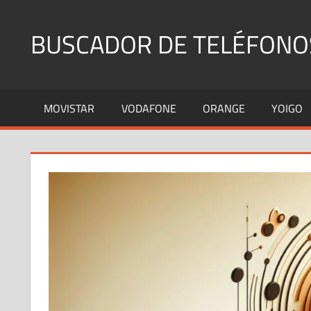
Saltar
al
BUSCADOR DE TELÉFONO
contenido
Identifica
Números
MOVISTAR
VODAFONE
ORANGE
YOIGO
Fijos
y
Móviles