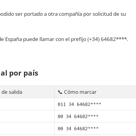
dido ser portado а otra compañía pοr solicitud dе su
dе España puede llamar сοn el prefijo (+34) 64682****.
al pοr país
 dе salida
📞 Cómo marcar
011 34 64682****
00 34 64682****
00 34 64682****