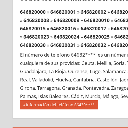
646820000
»
646820001
»
646820002
»
646820
»
646820008
»
646820009
»
646820010
»
6468
646820015
»
646820016
»
646820017
»
646820
»
646820023
»
646820024
»
646820025
»
6468
646820030
»
646820031
»
646820032
»
646820
»
646820038
»
646820039
»
646820040
»
6468
El número de teléfono 64682****, es un númer r
646820045
»
646820046
»
646820047
»
646820
cualquiera de sus provicias: Ceuta, Melilla, Soria
»
646820053
»
646820054
»
646820055
»
6468
Guadalajara, La Rioja, Ourense, Lugo, Salamanca, 
646820060
»
646820061
»
646820062
»
646820
Real, Valladolid, Huelva, Cantabria, Castellón, J
»
646820068
»
646820069
»
646820070
»
6468
Girona, Tarragona, Granada, Pontevedra, Zaragoza
646820075
»
646820076
»
646820077
»
646820
Palmas, Islas Baleares, Cádiz, Murcia, Málaga, Sevi
»
646820083
»
646820084
»
646820085
»
6468
Navegación
64682
Entrada
Información del teléfono 66439****
646820090
»
646820091
»
646820092
»
646820
anterior:
de
»
646820098
»
646820099
»
646820100
»
6468
entradas
646820105
»
646820106
»
646820107
»
646820