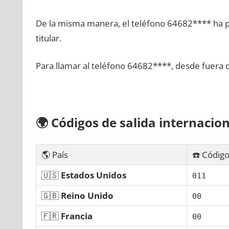
De la misma manera, el teléfono 64682**** ha po
titular.
Para llamar al teléfono 64682****, desde fuera 
🌍
Códigos dе salida internacion
🌎 País
☎️ Código
🇺🇸
Estados Unidos
011
🇬🇧
Reino Unido
00
🇫🇷
Francia
00