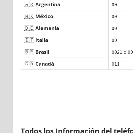
🇦🇷
Argentina
00
🇲🇽
México
00
🇩🇪
Alemania
00
🇮🇹
Italia
00
🇧🇷
Brasil
ο
0021
00
🇨🇦
Canadá
011
Todos los Información del telé