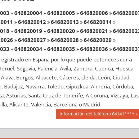
003
»
646820004
»
646820005
»
646820006
»
64682000
20011
»
646820012
»
646820013
»
646820014
»
018
»
646820019
»
646820020
»
646820021
»
64682002
20026
»
646820027
»
646820028
»
646820029
»
033
»
646820034
»
646820035
»
646820036
»
64682003
20041
»
646820042
»
646820043
»
646820044
»
egistrado en España por lo que puede peteneces cer a
048
»
646820049
»
646820050
»
646820051
»
64682005
, Teruel, Segovia, Palencia, Ávila, Zamora, Cuenca, Huesca,
20056
»
646820057
»
646820058
»
646820059
»
Álava, Burgos, Albacete, Cáceres, Lleida, León, Ciudad
063
»
646820064
»
646820065
»
646820066
»
64682006
aén, Badajoz, Navarra, Toledo, Gipuzkoa, Almería, Córdoba,
20071
»
646820072
»
646820073
»
646820074
»
, Asturias, Santa Cruz de Tenerife, A Coruña, Vizcaya, Las
078
»
646820079
»
646820080
»
646820081
»
64682008
lla, Alicante, Valencia, Barcelona o Madrid.
20086
»
646820087
»
646820088
»
646820089
»
Siguiente
Información del teléfono 64141****
093
»
646820094
»
646820095
»
646820096
»
64682009
entrada:
20101
»
646820102
»
646820103
»
646820104
»
108
»
646820109
»
646820110
»
646820111
»
64682011