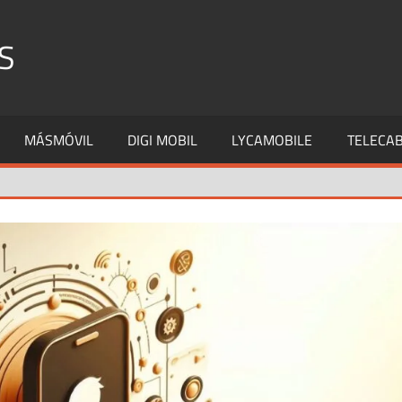
S
MÁSMÓVIL
DIGI MOBIL
LYCAMOBILE
TELECAB