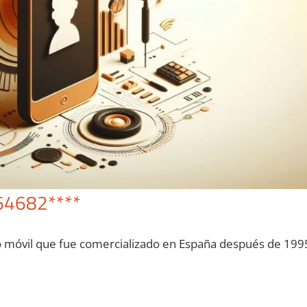
64682****
o móvil quе fue comercializado en España después dе 199