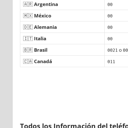
🇦🇷
Argentina
00
🇲🇽
México
00
🇩🇪
Alemania
00
🇮🇹
Italia
00
🇧🇷
Brasil
ο
0021
00
🇨🇦
Canadá
011
Todos los Información del telé