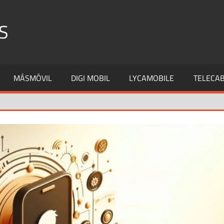
S
MÁSMÓVIL
DIGI MOBIL
LYCAMOBILE
TELECAB