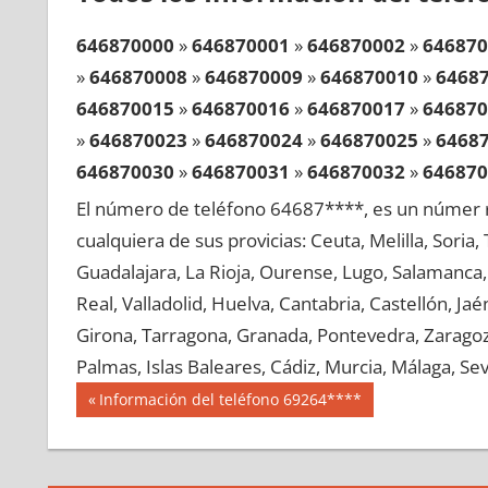
646870000
»
646870001
»
646870002
»
646870
»
646870008
»
646870009
»
646870010
»
6468
646870015
»
646870016
»
646870017
»
646870
»
646870023
»
646870024
»
646870025
»
6468
646870030
»
646870031
»
646870032
»
646870
»
646870038
»
646870039
»
646870040
»
6468
El número de teléfono 64687****, es un númer r
646870045
»
646870046
»
646870047
»
646870
cualquiera de sus provicias: Ceuta, Melilla, Soria
»
646870053
»
646870054
»
646870055
»
6468
Guadalajara, La Rioja, Ourense, Lugo, Salamanca, 
646870060
»
646870061
»
646870062
»
646870
Real, Valladolid, Huelva, Cantabria, Castellón, J
»
646870068
»
646870069
»
646870070
»
6468
Girona, Tarragona, Granada, Pontevedra, Zaragoza
646870075
»
646870076
»
646870077
»
646870
Palmas, Islas Baleares, Cádiz, Murcia, Málaga, Sevi
»
646870083
»
646870084
»
646870085
»
6468
Navegación
64687
Entrada
Información del teléfono 69264****
646870090
»
646870091
»
646870092
»
646870
anterior:
de
»
646870098
»
646870099
»
646870100
»
6468
entradas
646870105
»
646870106
»
646870107
»
646870