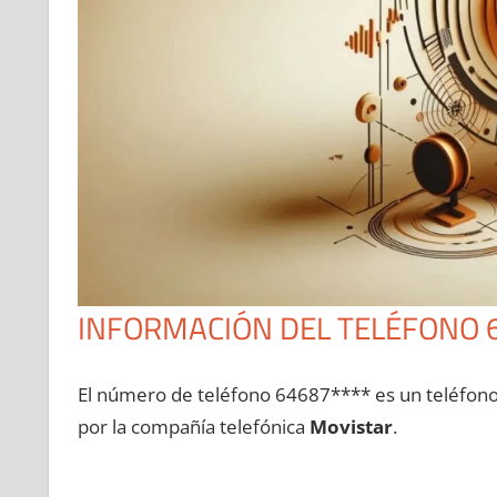
INFORMACIÓN DEL TELÉFONO 
El número dе teléfono 64687**** es un teléfon
pοr la compañía telefónica
Movistar
.