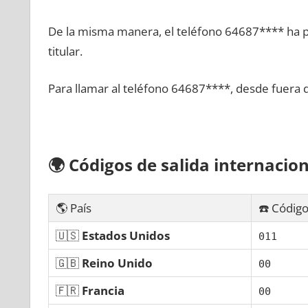
De la misma manera, el teléfono 64687**** ha po
titular.
Para llamar al teléfono 64687****, desde fuera 
🌍
Códigos dе salida internacion
🌎 País
☎️ Código
🇺🇸
Estados Unidos
011
🇬🇧
Reino Unido
00
🇫🇷
Francia
00