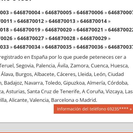
003
»
646870004
»
646870005
»
646870006
»
64687000
70011
»
646870012
»
646870013
»
646870014
»
018
»
646870019
»
646870020
»
646870021
»
64687002
70026
»
646870027
»
646870028
»
646870029
»
033
»
646870034
»
646870035
»
646870036
»
64687003
70041
»
646870042
»
646870043
»
646870044
»
egistrado en España por lo que puede peteneces cer a
048
»
646870049
»
646870050
»
646870051
»
64687005
, Teruel, Segovia, Palencia, Ávila, Zamora, Cuenca, Huesca,
70056
»
646870057
»
646870058
»
646870059
»
Álava, Burgos, Albacete, Cáceres, Lleida, León, Ciudad
063
»
646870064
»
646870065
»
646870066
»
64687006
aén, Badajoz, Navarra, Toledo, Gipuzkoa, Almería, Córdoba,
70071
»
646870072
»
646870073
»
646870074
»
, Asturias, Santa Cruz de Tenerife, A Coruña, Vizcaya, Las
078
»
646870079
»
646870080
»
646870081
»
64687008
lla, Alicante, Valencia, Barcelona o Madrid.
70086
»
646870087
»
646870088
»
646870089
»
Siguiente
Información del teléfono 69235****
093
»
646870094
»
646870095
»
646870096
»
64687009
entrada:
70101
»
646870102
»
646870103
»
646870104
»
108
»
646870109
»
646870110
»
646870111
»
64687011