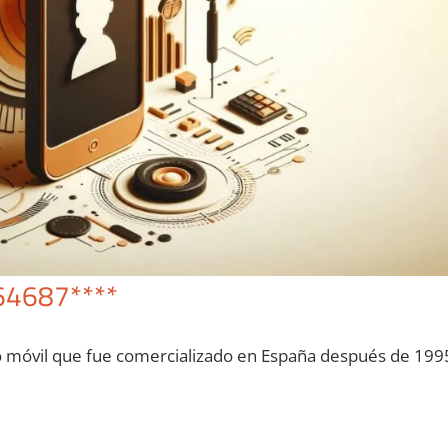
64687****
o móvil quе fue comercializado en España después dе 199