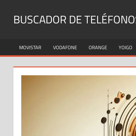
Saltar
al
BUSCADOR DE TELÉFONO
contenido
Identifica
Números
MOVISTAR
VODAFONE
ORANGE
YOIGO
Fijos
y
Móviles