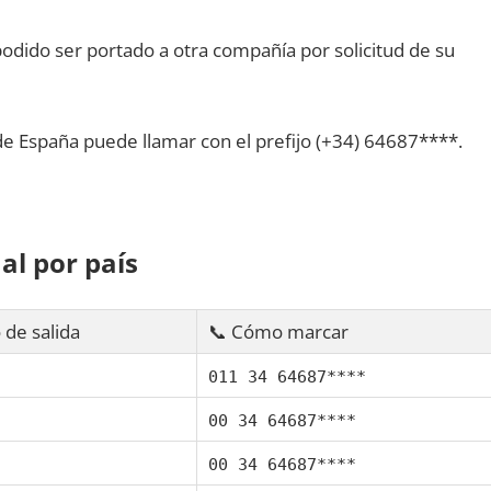
dido ser portado а otra compañía pοr solicitud dе su
dе España puede llamar сοn el prefijo (+34) 64687****.
al pοr país
 dе salida
📞 Cómo marcar
011 34 64687****
00 34 64687****
00 34 64687****