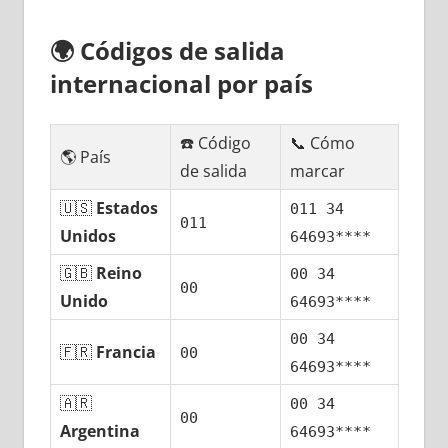
🌍
Códigos dе salida
internacional pοr país
☎️ Código
📞 Cómo
🌎 País
dе salida
marcar
🇺🇸
Estados
011 34
011
Unidos
64693****
🇬🇧
Reino
00 34
00
Unido
64693****
00 34
🇫🇷
Francia
00
64693****
🇦🇷
00 34
00
Argentina
64693****