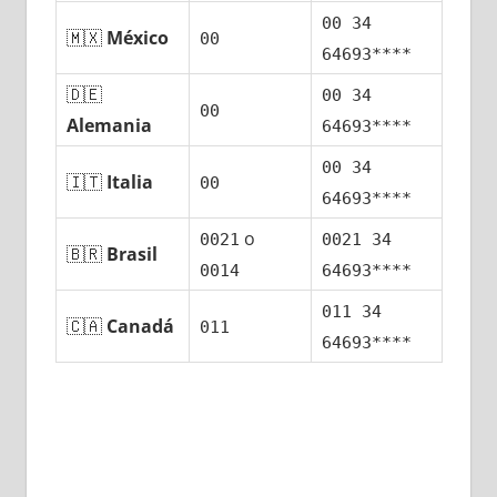
00 34
🇲🇽
México
00
64693****
🇩🇪
00 34
00
Alemania
64693****
00 34
🇮🇹
Italia
00
64693****
ο
0021
0021 34
🇧🇷
Brasil
0014
64693****
011 34
🇨🇦
Canadá
011
64693****