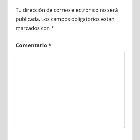
646930081
»
646930082
»
646930083
»
Tu dirección de correo electrónico no será
646930084
»
646930085
»
646930086
»
publicada.
Los campos obligatorios están
646930087
»
646930088
»
646930089
»
marcados con
*
646930090
»
646930091
»
646930092
»
646930093
»
646930094
»
646930095
»
Comentario
*
646930096
»
646930097
»
646930098
»
646930099
»
646930100
»
646930101
»
646930102
»
646930103
»
646930104
»
646930105
»
646930106
»
646930107
»
646930108
»
646930109
»
646930110
»
646930111
»
646930112
»
646930113
»
646930114
»
646930115
»
646930116
»
646930117
»
646930118
»
646930119
»
646930120
»
646930121
»
646930122
»
646930123
»
646930124
»
646930125
»
646930126
»
646930127
»
646930128
»