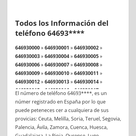
Todos los Información del
teléfono 64693****
646930000
»
646930001
»
646930002
»
646930003
»
646930004
»
646930005
»
646930006
»
646930007
»
646930008
»
646930009
»
646930010
»
646930011
»
646930012
»
646930013
»
646930014
»
646930015
»
646930016
»
646930017
»
El número de teléfono 64693****, es un
646930018
»
646930019
»
646930020
»
númer registrado en España por lo que
646930021
»
646930022
»
646930023
»
puede peteneces cer a cualquiera de sus
646930024
»
646930025
»
646930026
»
provicias: Ceuta, Melilla, Soria, Teruel, Segovia,
646930027
»
646930028
»
646930029
»
Palencia, Ávila, Zamora, Cuenca, Huesca,
646930030
»
646930031
»
646930032
»
Guadalajara, La Rioja, Ourense, Lugo,