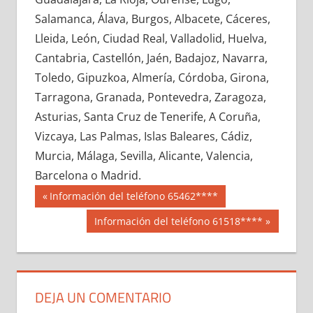
646930033
»
646930034
»
646930035
»
Salamanca, Álava, Burgos, Albacete, Cáceres,
646930036
»
646930037
»
646930038
»
Lleida, León, Ciudad Real, Valladolid, Huelva,
646930039
»
646930040
»
646930041
»
Cantabria, Castellón, Jaén, Badajoz, Navarra,
646930042
»
646930043
»
646930044
»
Toledo, Gipuzkoa, Almería, Córdoba, Girona,
646930045
»
646930046
»
646930047
»
Tarragona, Granada, Pontevedra, Zaragoza,
646930048
»
646930049
»
646930050
»
Asturias, Santa Cruz de Tenerife, A Coruña,
646930051
»
646930052
»
646930053
»
Vizcaya, Las Palmas, Islas Baleares, Cádiz,
646930054
»
646930055
»
646930056
»
Murcia, Málaga, Sevilla, Alicante, Valencia,
646930057
»
646930058
»
646930059
»
Barcelona o Madrid.
646930060
»
646930061
»
646930062
»
Navegación
64693
Entrada
Información del teléfono 65462****
646930063
»
646930064
»
646930065
»
anterior:
de
Siguiente
Información del teléfono 61518****
646930066
»
646930067
»
646930068
»
entrada:
entradas
646930069
»
646930070
»
646930071
»
646930072
»
646930073
»
646930074
»
646930075
»
646930076
»
646930077
»
DEJA UN COMENTARIO
646930078
»
646930079
»
646930080
»