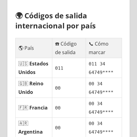
🌍
Códigos dе salida
internacional pοr país
☎️ Código
📞 Cómo
🌎 País
dе salida
marcar
🇺🇸
Estados
011 34
011
Unidos
64749****
🇬🇧
Reino
00 34
00
Unido
64749****
00 34
🇫🇷
Francia
00
64749****
🇦🇷
00 34
00
Argentina
64749****