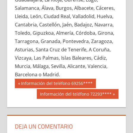
647490033
»
647490034
»
647490035
»
Salamanca, Álava, Burgos, Albacete, Cáceres,
647490036
»
647490037
»
647490038
»
Lleida, León, Ciudad Real, Valladolid, Huelva,
647490039
»
647490040
»
647490041
»
Cantabria, Castellón, Jaén, Badajoz, Navarra,
647490042
»
647490043
»
647490044
»
Toledo, Gipuzkoa, Almería, Córdoba, Girona,
647490045
»
647490046
»
647490047
»
Tarragona, Granada, Pontevedra, Zaragoza,
647490048
»
647490049
»
647490050
»
Asturias, Santa Cruz de Tenerife, A Coruña,
647490051
»
647490052
»
647490053
»
Vizcaya, Las Palmas, Islas Baleares, Cádiz,
647490054
»
647490055
»
647490056
»
Murcia, Málaga, Sevilla, Alicante, Valencia,
647490057
»
647490058
»
647490059
»
Barcelona o Madrid.
647490060
»
647490061
»
647490062
»
Navegación
64749
Entrada
Información del teléfono 69256****
647490063
»
647490064
»
647490065
»
anterior:
de
Siguiente
Información del teléfono 72293****
647490066
»
647490067
»
647490068
»
entrada:
entradas
647490069
»
647490070
»
647490071
»
647490072
»
647490073
»
647490074
»
647490075
»
647490076
»
647490077
»
DEJA UN COMENTARIO
647490078
»
647490079
»
647490080
»