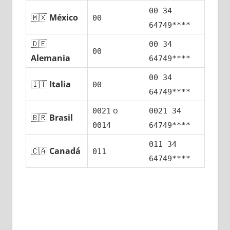
00 34
🇲🇽
México
00
64749****
🇩🇪
00 34
00
Alemania
64749****
00 34
🇮🇹
Italia
00
64749****
ο
0021
0021 34
🇧🇷
Brasil
0014
64749****
011 34
🇨🇦
Canadá
011
64749****