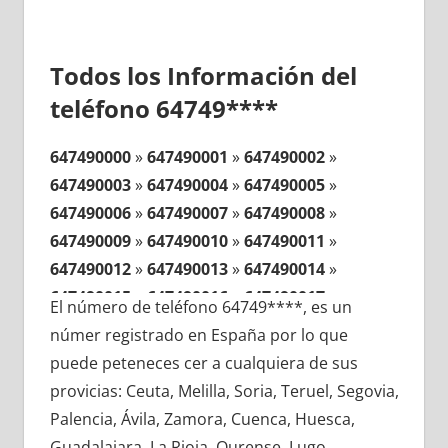
Todos los Información del
teléfono 64749****
647490000
»
647490001
»
647490002
»
647490003
»
647490004
»
647490005
»
647490006
»
647490007
»
647490008
»
647490009
»
647490010
»
647490011
»
647490012
»
647490013
»
647490014
»
647490015
»
647490016
»
647490017
»
El número de teléfono 64749****, es un
647490018
»
647490019
»
647490020
»
númer registrado en España por lo que
647490021
»
647490022
»
647490023
»
puede peteneces cer a cualquiera de sus
647490024
»
647490025
»
647490026
»
provicias: Ceuta, Melilla, Soria, Teruel, Segovia,
647490027
»
647490028
»
647490029
»
Palencia, Ávila, Zamora, Cuenca, Huesca,
647490030
»
647490031
»
647490032
»
Guadalajara, La Rioja, Ourense, Lugo,