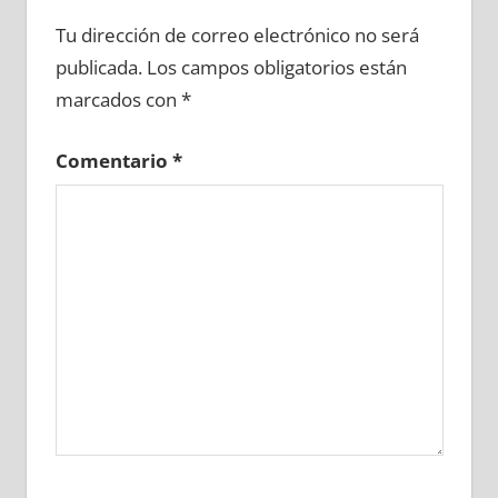
647490081
»
647490082
»
647490083
»
Tu dirección de correo electrónico no será
647490084
»
647490085
»
647490086
»
publicada.
Los campos obligatorios están
647490087
»
647490088
»
647490089
»
marcados con
*
647490090
»
647490091
»
647490092
»
647490093
»
647490094
»
647490095
»
Comentario
*
647490096
»
647490097
»
647490098
»
647490099
»
647490100
»
647490101
»
647490102
»
647490103
»
647490104
»
647490105
»
647490106
»
647490107
»
647490108
»
647490109
»
647490110
»
647490111
»
647490112
»
647490113
»
647490114
»
647490115
»
647490116
»
647490117
»
647490118
»
647490119
»
647490120
»
647490121
»
647490122
»
647490123
»
647490124
»
647490125
»
647490126
»
647490127
»
647490128
»