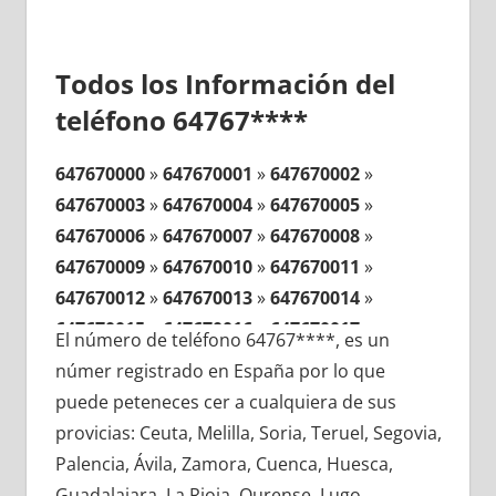
Todos los Información del
teléfono 64767****
647670000
»
647670001
»
647670002
»
647670003
»
647670004
»
647670005
»
647670006
»
647670007
»
647670008
»
647670009
»
647670010
»
647670011
»
647670012
»
647670013
»
647670014
»
647670015
»
647670016
»
647670017
»
El número de teléfono 64767****, es un
647670018
»
647670019
»
647670020
»
númer registrado en España por lo que
647670021
»
647670022
»
647670023
»
puede peteneces cer a cualquiera de sus
647670024
»
647670025
»
647670026
»
provicias: Ceuta, Melilla, Soria, Teruel, Segovia,
647670027
»
647670028
»
647670029
»
Palencia, Ávila, Zamora, Cuenca, Huesca,
647670030
»
647670031
»
647670032
»
Guadalajara, La Rioja, Ourense, Lugo,