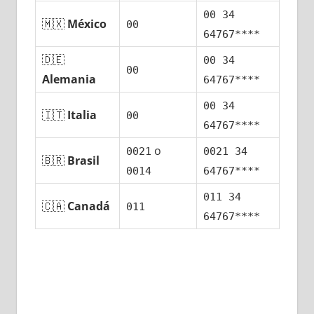
00 34
🇲🇽
México
00
64767****
🇩🇪
00 34
00
Alemania
64767****
00 34
🇮🇹
Italia
00
64767****
ο
0021
0021 34
🇧🇷
Brasil
0014
64767****
011 34
🇨🇦
Canadá
011
64767****