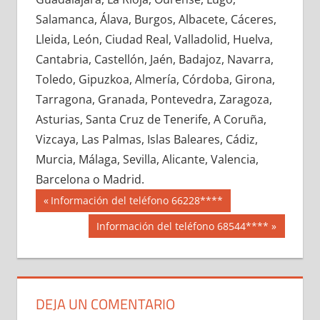
647670033
»
647670034
»
647670035
»
Salamanca, Álava, Burgos, Albacete, Cáceres,
647670036
»
647670037
»
647670038
»
Lleida, León, Ciudad Real, Valladolid, Huelva,
647670039
»
647670040
»
647670041
»
Cantabria, Castellón, Jaén, Badajoz, Navarra,
647670042
»
647670043
»
647670044
»
Toledo, Gipuzkoa, Almería, Córdoba, Girona,
647670045
»
647670046
»
647670047
»
Tarragona, Granada, Pontevedra, Zaragoza,
647670048
»
647670049
»
647670050
»
Asturias, Santa Cruz de Tenerife, A Coruña,
647670051
»
647670052
»
647670053
»
Vizcaya, Las Palmas, Islas Baleares, Cádiz,
647670054
»
647670055
»
647670056
»
Murcia, Málaga, Sevilla, Alicante, Valencia,
647670057
»
647670058
»
647670059
»
Barcelona o Madrid.
647670060
»
647670061
»
647670062
»
Navegación
64767
Entrada
Información del teléfono 66228****
647670063
»
647670064
»
647670065
»
anterior:
de
Siguiente
Información del teléfono 68544****
647670066
»
647670067
»
647670068
»
entrada:
entradas
647670069
»
647670070
»
647670071
»
647670072
»
647670073
»
647670074
»
647670075
»
647670076
»
647670077
»
DEJA UN COMENTARIO
647670078
»
647670079
»
647670080
»