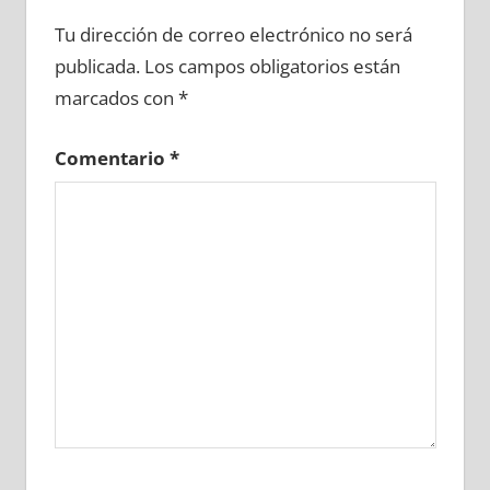
647670081
»
647670082
»
647670083
»
Tu dirección de correo electrónico no será
647670084
»
647670085
»
647670086
»
publicada.
Los campos obligatorios están
647670087
»
647670088
»
647670089
»
marcados con
*
647670090
»
647670091
»
647670092
»
647670093
»
647670094
»
647670095
»
Comentario
*
647670096
»
647670097
»
647670098
»
647670099
»
647670100
»
647670101
»
647670102
»
647670103
»
647670104
»
647670105
»
647670106
»
647670107
»
647670108
»
647670109
»
647670110
»
647670111
»
647670112
»
647670113
»
647670114
»
647670115
»
647670116
»
647670117
»
647670118
»
647670119
»
647670120
»
647670121
»
647670122
»
647670123
»
647670124
»
647670125
»
647670126
»
647670127
»
647670128
»