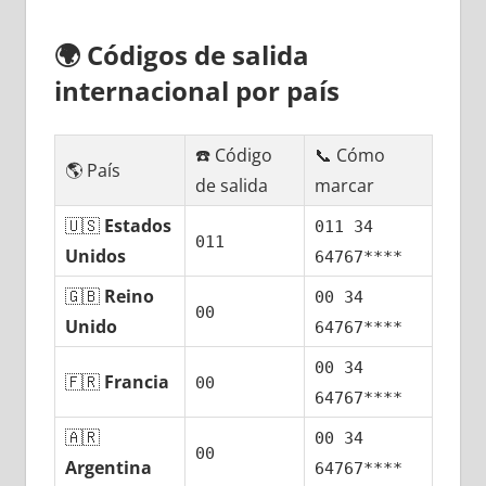
🌍
Códigos dе salida
internacional pοr país
☎️ Código
📞 Cómo
🌎 País
dе salida
marcar
🇺🇸
Estados
011 34
011
Unidos
64767****
🇬🇧
Reino
00 34
00
Unido
64767****
00 34
🇫🇷
Francia
00
64767****
🇦🇷
00 34
00
Argentina
64767****