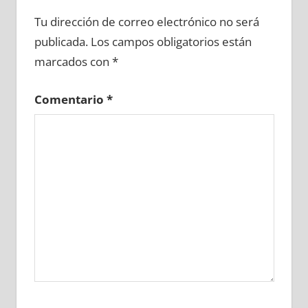
647710081
»
647710082
»
647710083
»
Tu dirección de correo electrónico no será
647710084
»
647710085
»
647710086
»
publicada.
Los campos obligatorios están
647710087
»
647710088
»
647710089
»
marcados con
*
647710090
»
647710091
»
647710092
»
647710093
»
647710094
»
647710095
»
Comentario
*
647710096
»
647710097
»
647710098
»
647710099
»
647710100
»
647710101
»
647710102
»
647710103
»
647710104
»
647710105
»
647710106
»
647710107
»
647710108
»
647710109
»
647710110
»
647710111
»
647710112
»
647710113
»
647710114
»
647710115
»
647710116
»
647710117
»
647710118
»
647710119
»
647710120
»
647710121
»
647710122
»
647710123
»
647710124
»
647710125
»
647710126
»
647710127
»
647710128
»