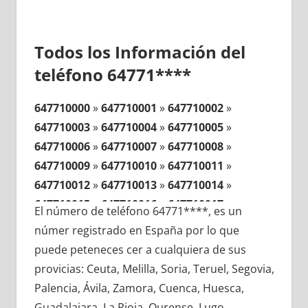
Todos los Información del
teléfono 64771****
647710000
»
647710001
»
647710002
»
647710003
»
647710004
»
647710005
»
647710006
»
647710007
»
647710008
»
647710009
»
647710010
»
647710011
»
647710012
»
647710013
»
647710014
»
647710015
»
647710016
»
647710017
»
El número de teléfono 64771****, es un
647710018
»
647710019
»
647710020
»
númer registrado en España por lo que
647710021
»
647710022
»
647710023
»
puede peteneces cer a cualquiera de sus
647710024
»
647710025
»
647710026
»
provicias: Ceuta, Melilla, Soria, Teruel, Segovia,
647710027
»
647710028
»
647710029
»
Palencia, Ávila, Zamora, Cuenca, Huesca,
647710030
»
647710031
»
647710032
»
Guadalajara, La Rioja, Ourense, Lugo,