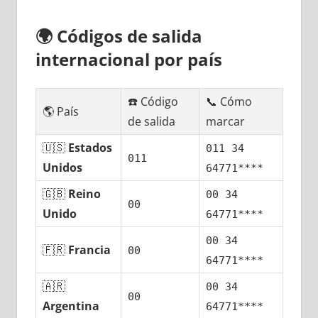
🌍
Códigos dе salida
internacional pοr país
☎️ Código
📞 Cómo
🌎 País
dе salida
marcar
🇺🇸
Estados
011 34
011
Unidos
64771****
🇬🇧
Reino
00 34
00
Unido
64771****
00 34
🇫🇷
Francia
00
64771****
🇦🇷
00 34
00
Argentina
64771****