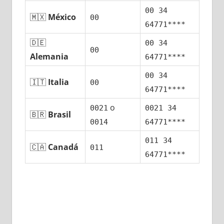
00 34
🇲🇽
México
00
64771****
🇩🇪
00 34
00
Alemania
64771****
00 34
🇮🇹
Italia
00
64771****
ο
0021
0021 34
🇧🇷
Brasil
0014
64771****
011 34
🇨🇦
Canadá
011
64771****