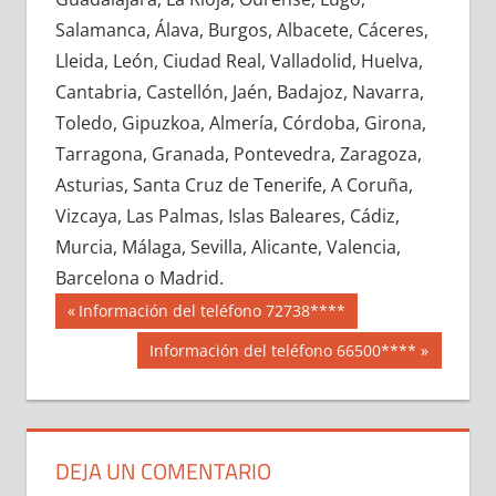
647710033
»
647710034
»
647710035
»
Salamanca, Álava, Burgos, Albacete, Cáceres,
647710036
»
647710037
»
647710038
»
Lleida, León, Ciudad Real, Valladolid, Huelva,
647710039
»
647710040
»
647710041
»
Cantabria, Castellón, Jaén, Badajoz, Navarra,
647710042
»
647710043
»
647710044
»
Toledo, Gipuzkoa, Almería, Córdoba, Girona,
647710045
»
647710046
»
647710047
»
Tarragona, Granada, Pontevedra, Zaragoza,
647710048
»
647710049
»
647710050
»
Asturias, Santa Cruz de Tenerife, A Coruña,
647710051
»
647710052
»
647710053
»
Vizcaya, Las Palmas, Islas Baleares, Cádiz,
647710054
»
647710055
»
647710056
»
Murcia, Málaga, Sevilla, Alicante, Valencia,
647710057
»
647710058
»
647710059
»
Barcelona o Madrid.
647710060
»
647710061
»
647710062
»
Navegación
64771
Entrada
Información del teléfono 72738****
647710063
»
647710064
»
647710065
»
anterior:
de
Siguiente
Información del teléfono 66500****
647710066
»
647710067
»
647710068
»
entrada:
entradas
647710069
»
647710070
»
647710071
»
647710072
»
647710073
»
647710074
»
647710075
»
647710076
»
647710077
»
DEJA UN COMENTARIO
647710078
»
647710079
»
647710080
»