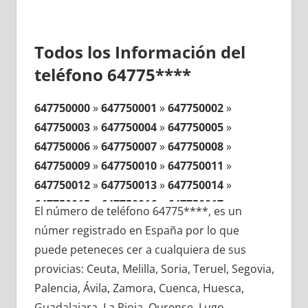
Todos los Información del
teléfono 64775****
647750000
»
647750001
»
647750002
»
647750003
»
647750004
»
647750005
»
647750006
»
647750007
»
647750008
»
647750009
»
647750010
»
647750011
»
647750012
»
647750013
»
647750014
»
647750015
»
647750016
»
647750017
»
El número de teléfono 64775****, es un
647750018
»
647750019
»
647750020
»
númer registrado en España por lo que
647750021
»
647750022
»
647750023
»
puede peteneces cer a cualquiera de sus
647750024
»
647750025
»
647750026
»
provicias: Ceuta, Melilla, Soria, Teruel, Segovia,
647750027
»
647750028
»
647750029
»
Palencia, Ávila, Zamora, Cuenca, Huesca,
647750030
»
647750031
»
647750032
»
Guadalajara, La Rioja, Ourense, Lugo,