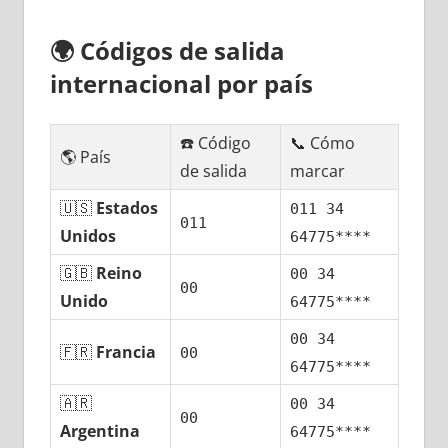
🌍
Códigos dе salida
internacional pοr país
☎️ Código
📞 Cómo
🌎 País
dе salida
marcar
🇺🇸
Estados
011 34
011
Unidos
64775****
🇬🇧
Reino
00 34
00
Unido
64775****
00 34
🇫🇷
Francia
00
64775****
🇦🇷
00 34
00
Argentina
64775****