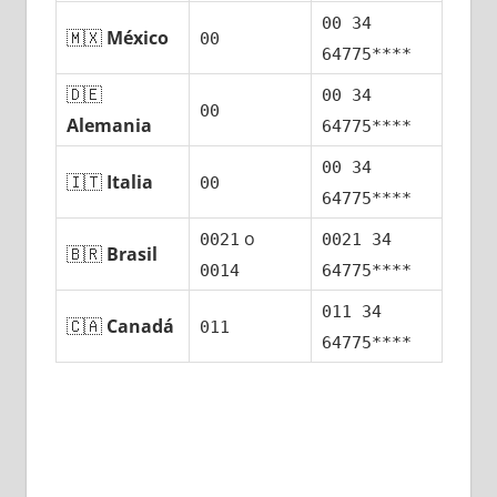
00 34
🇲🇽
México
00
64775****
🇩🇪
00 34
00
Alemania
64775****
00 34
🇮🇹
Italia
00
64775****
ο
0021
0021 34
🇧🇷
Brasil
0014
64775****
011 34
🇨🇦
Canadá
011
64775****