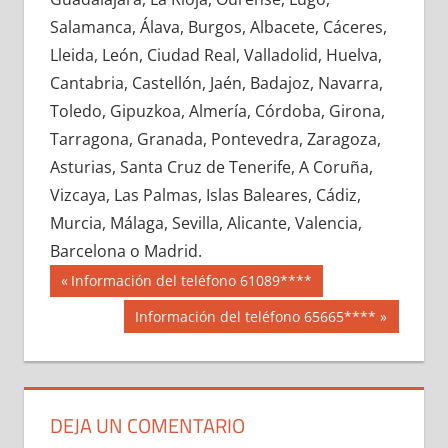
647750033
»
647750034
»
647750035
»
Salamanca, Álava, Burgos, Albacete, Cáceres,
647750036
»
647750037
»
647750038
»
Lleida, León, Ciudad Real, Valladolid, Huelva,
647750039
»
647750040
»
647750041
»
Cantabria, Castellón, Jaén, Badajoz, Navarra,
647750042
»
647750043
»
647750044
»
Toledo, Gipuzkoa, Almería, Córdoba, Girona,
647750045
»
647750046
»
647750047
»
Tarragona, Granada, Pontevedra, Zaragoza,
647750048
»
647750049
»
647750050
»
Asturias, Santa Cruz de Tenerife, A Coruña,
647750051
»
647750052
»
647750053
»
Vizcaya, Las Palmas, Islas Baleares, Cádiz,
647750054
»
647750055
»
647750056
»
Murcia, Málaga, Sevilla, Alicante, Valencia,
647750057
»
647750058
»
647750059
»
Barcelona o Madrid.
647750060
»
647750061
»
647750062
»
Navegación
64775
Entrada
Información del teléfono 61089****
647750063
»
647750064
»
647750065
»
anterior:
de
Siguiente
Información del teléfono 65665****
647750066
»
647750067
»
647750068
»
entrada:
entradas
647750069
»
647750070
»
647750071
»
647750072
»
647750073
»
647750074
»
647750075
»
647750076
»
647750077
»
DEJA UN COMENTARIO
647750078
»
647750079
»
647750080
»