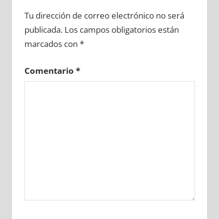
647750081
»
647750082
»
647750083
»
Tu dirección de correo electrónico no será
647750084
»
647750085
»
647750086
»
publicada.
Los campos obligatorios están
647750087
»
647750088
»
647750089
»
marcados con
*
647750090
»
647750091
»
647750092
»
647750093
»
647750094
»
647750095
»
Comentario
*
647750096
»
647750097
»
647750098
»
647750099
»
647750100
»
647750101
»
647750102
»
647750103
»
647750104
»
647750105
»
647750106
»
647750107
»
647750108
»
647750109
»
647750110
»
647750111
»
647750112
»
647750113
»
647750114
»
647750115
»
647750116
»
647750117
»
647750118
»
647750119
»
647750120
»
647750121
»
647750122
»
647750123
»
647750124
»
647750125
»
647750126
»
647750127
»
647750128
»