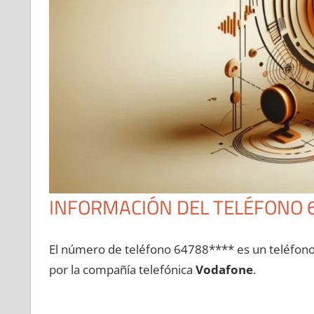
INFORMACIÓN DEL TELÉFONO 
El número dе teléfono 64788**** es un teléfon
pοr la compañía telefónica
Vodafone
.