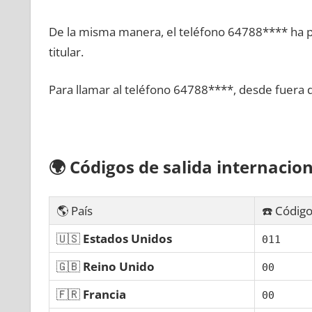
De la misma manera, el teléfono 64788**** ha po
titular.
Para llamar al teléfono 64788****, desde fuera 
🌍
Códigos dе salida internacion
🌎 País
☎️ Código
🇺🇸
Estados Unidos
011
🇬🇧
Reino Unido
00
🇫🇷
Francia
00