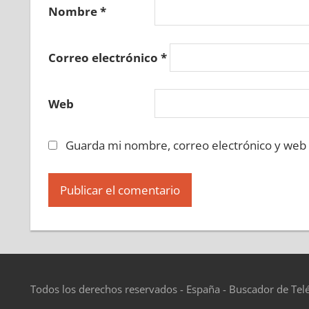
647880225
»
647880226
»
647880227
»
647880
Nombre
*
»
647880233
»
647880234
»
647880235
»
6478
647880240
»
647880241
»
647880242
»
647880
Correo electrónico
*
»
647880248
»
647880249
»
647880250
»
6478
647880255
»
647880256
»
647880257
»
647880
Web
»
647880263
»
647880264
»
647880265
»
6478
647880270
»
647880271
»
647880272
»
647880
Guarda mi nombre, correo electrónico y web
»
647880278
»
647880279
»
647880280
»
6478
647880285
»
647880286
»
647880287
»
647880
»
647880293
»
647880294
»
647880295
»
6478
647880300
»
647880301
»
647880302
»
647880
»
647880308
»
647880309
»
647880310
»
6478
647880315
»
647880316
»
647880317
»
647880
»
647880323
»
647880324
»
647880325
»
6478
Todos los derechos reservados - España - Buscador de Tel
647880330
»
647880331
»
647880332
»
647880