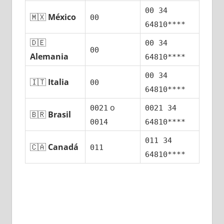
00 34
🇲🇽
México
00
64810****
🇩🇪
00 34
00
Alemania
64810****
00 34
🇮🇹
Italia
00
64810****
ο
0021
0021 34
🇧🇷
Brasil
0014
64810****
011 34
🇨🇦
Canadá
011
64810****