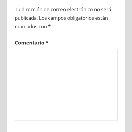
648100081
»
648100082
»
648100083
»
Tu dirección de correo electrónico no será
648100084
»
648100085
»
648100086
»
publicada.
Los campos obligatorios están
648100087
»
648100088
»
648100089
»
marcados con
*
648100090
»
648100091
»
648100092
»
648100093
»
648100094
»
648100095
»
Comentario
*
648100096
»
648100097
»
648100098
»
648100099
»
648100100
»
648100101
»
648100102
»
648100103
»
648100104
»
648100105
»
648100106
»
648100107
»
648100108
»
648100109
»
648100110
»
648100111
»
648100112
»
648100113
»
648100114
»
648100115
»
648100116
»
648100117
»
648100118
»
648100119
»
648100120
»
648100121
»
648100122
»
648100123
»
648100124
»
648100125
»
648100126
»
648100127
»
648100128
»