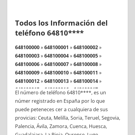
Todos los Información del
teléfono 64810****
648100000
»
648100001
»
648100002
»
648100003
»
648100004
»
648100005
»
648100006
»
648100007
»
648100008
»
648100009
»
648100010
»
648100011
»
648100012
»
648100013
»
648100014
»
648100015
»
648100016
»
648100017
»
El número de teléfono 64810****, es un
648100018
»
648100019
»
648100020
»
númer registrado en España por lo que
648100021
»
648100022
»
648100023
»
puede peteneces cer a cualquiera de sus
648100024
»
648100025
»
648100026
»
provicias: Ceuta, Melilla, Soria, Teruel, Segovia,
648100027
»
648100028
»
648100029
»
Palencia, Ávila, Zamora, Cuenca, Huesca,
648100030
»
648100031
»
648100032
»
Guadalajara, La Rioja, Ourense, Lugo,