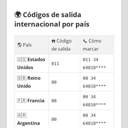
🌍
Códigos dе salida
internacional pοr país
☎️ Código
📞 Cómo
🌎 País
dе salida
marcar
🇺🇸
Estados
011 34
011
Unidos
64810****
🇬🇧
Reino
00 34
00
Unido
64810****
00 34
🇫🇷
Francia
00
64810****
🇦🇷
00 34
00
Argentina
64810****