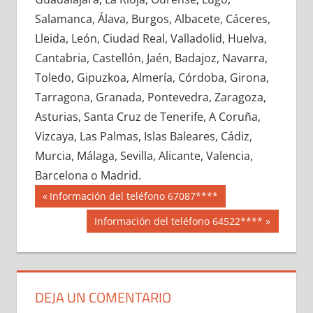
648100033
»
648100034
»
648100035
»
Salamanca, Álava, Burgos, Albacete, Cáceres,
648100036
»
648100037
»
648100038
»
Lleida, León, Ciudad Real, Valladolid, Huelva,
648100039
»
648100040
»
648100041
»
Cantabria, Castellón, Jaén, Badajoz, Navarra,
648100042
»
648100043
»
648100044
»
Toledo, Gipuzkoa, Almería, Córdoba, Girona,
648100045
»
648100046
»
648100047
»
Tarragona, Granada, Pontevedra, Zaragoza,
648100048
»
648100049
»
648100050
»
Asturias, Santa Cruz de Tenerife, A Coruña,
648100051
»
648100052
»
648100053
»
Vizcaya, Las Palmas, Islas Baleares, Cádiz,
648100054
»
648100055
»
648100056
»
Murcia, Málaga, Sevilla, Alicante, Valencia,
648100057
»
648100058
»
648100059
»
Barcelona o Madrid.
648100060
»
648100061
»
648100062
»
Navegación
64810
Entrada
Información del teléfono 67087****
648100063
»
648100064
»
648100065
»
anterior:
de
Siguiente
Información del teléfono 64522****
648100066
»
648100067
»
648100068
»
entrada:
entradas
648100069
»
648100070
»
648100071
»
648100072
»
648100073
»
648100074
»
648100075
»
648100076
»
648100077
»
DEJA UN COMENTARIO
648100078
»
648100079
»
648100080
»