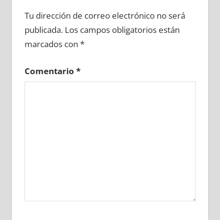
648120081
»
648120082
»
648120083
»
Tu dirección de correo electrónico no será
648120084
»
648120085
»
648120086
»
publicada.
Los campos obligatorios están
648120087
»
648120088
»
648120089
»
marcados con
*
648120090
»
648120091
»
648120092
»
648120093
»
648120094
»
648120095
»
Comentario
*
648120096
»
648120097
»
648120098
»
648120099
»
648120100
»
648120101
»
648120102
»
648120103
»
648120104
»
648120105
»
648120106
»
648120107
»
648120108
»
648120109
»
648120110
»
648120111
»
648120112
»
648120113
»
648120114
»
648120115
»
648120116
»
648120117
»
648120118
»
648120119
»
648120120
»
648120121
»
648120122
»
648120123
»
648120124
»
648120125
»
648120126
»
648120127
»
648120128
»