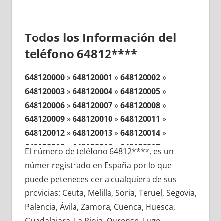
Todos los Información del
teléfono 64812****
648120000
»
648120001
»
648120002
»
648120003
»
648120004
»
648120005
»
648120006
»
648120007
»
648120008
»
648120009
»
648120010
»
648120011
»
648120012
»
648120013
»
648120014
»
648120015
»
648120016
»
648120017
»
El número de teléfono 64812****, es un
648120018
»
648120019
»
648120020
»
númer registrado en España por lo que
648120021
»
648120022
»
648120023
»
puede peteneces cer a cualquiera de sus
648120024
»
648120025
»
648120026
»
provicias: Ceuta, Melilla, Soria, Teruel, Segovia,
648120027
»
648120028
»
648120029
»
Palencia, Ávila, Zamora, Cuenca, Huesca,
648120030
»
648120031
»
648120032
»
Guadalajara, La Rioja, Ourense, Lugo,