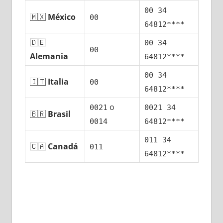
00 34
🇲🇽
México
00
64812****
🇩🇪
00 34
00
Alemania
64812****
00 34
🇮🇹
Italia
00
64812****
ο
0021
0021 34
🇧🇷
Brasil
0014
64812****
011 34
🇨🇦
Canadá
011
64812****