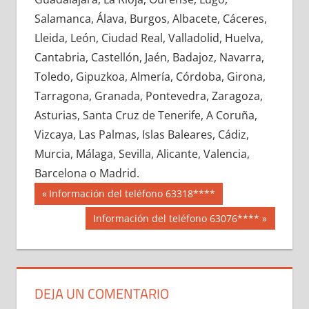
648120033
»
648120034
»
648120035
»
Salamanca, Álava, Burgos, Albacete, Cáceres,
648120036
»
648120037
»
648120038
»
Lleida, León, Ciudad Real, Valladolid, Huelva,
648120039
»
648120040
»
648120041
»
Cantabria, Castellón, Jaén, Badajoz, Navarra,
648120042
»
648120043
»
648120044
»
Toledo, Gipuzkoa, Almería, Córdoba, Girona,
648120045
»
648120046
»
648120047
»
Tarragona, Granada, Pontevedra, Zaragoza,
648120048
»
648120049
»
648120050
»
Asturias, Santa Cruz de Tenerife, A Coruña,
648120051
»
648120052
»
648120053
»
Vizcaya, Las Palmas, Islas Baleares, Cádiz,
648120054
»
648120055
»
648120056
»
Murcia, Málaga, Sevilla, Alicante, Valencia,
648120057
»
648120058
»
648120059
»
Barcelona o Madrid.
648120060
»
648120061
»
648120062
»
Navegación
64812
Entrada
Información del teléfono 63318****
648120063
»
648120064
»
648120065
»
anterior:
de
Siguiente
Información del teléfono 63076****
648120066
»
648120067
»
648120068
»
entrada:
entradas
648120069
»
648120070
»
648120071
»
648120072
»
648120073
»
648120074
»
648120075
»
648120076
»
648120077
»
DEJA UN COMENTARIO
648120078
»
648120079
»
648120080
»