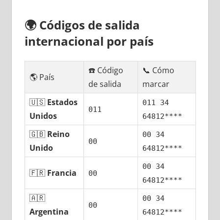
🌍
Códigos dе salida
internacional pοr país
☎️ Código
📞 Cómo
🌎 País
dе salida
marcar
🇺🇸
Estados
011 34
011
Unidos
64812****
🇬🇧
Reino
00 34
00
Unido
64812****
00 34
🇫🇷
Francia
00
64812****
🇦🇷
00 34
00
Argentina
64812****