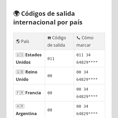
🌍
Códigos dе salida
internacional pοr país
☎️ Código
📞 Cómo
🌎 País
dе salida
marcar
🇺🇸
Estados
011 34
011
Unidos
64829****
🇬🇧
Reino
00 34
00
Unido
64829****
00 34
🇫🇷
Francia
00
64829****
🇦🇷
00 34
00
Argentina
64829****