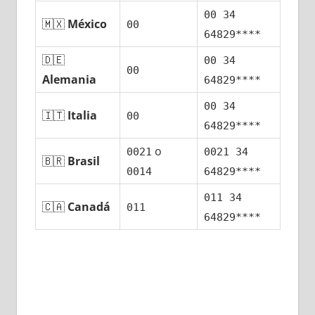
00 34
🇲🇽
México
00
64829****
🇩🇪
00 34
00
Alemania
64829****
00 34
🇮🇹
Italia
00
64829****
ο
0021
0021 34
🇧🇷
Brasil
0014
64829****
011 34
🇨🇦
Canadá
011
64829****