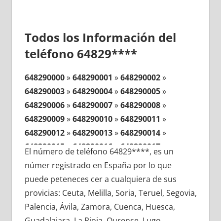
Todos los Información del
teléfono 64829****
648290000
»
648290001
»
648290002
»
648290003
»
648290004
»
648290005
»
648290006
»
648290007
»
648290008
»
648290009
»
648290010
»
648290011
»
648290012
»
648290013
»
648290014
»
648290015
»
648290016
»
648290017
»
El número de teléfono 64829****, es un
648290018
»
648290019
»
648290020
»
númer registrado en España por lo que
648290021
»
648290022
»
648290023
»
puede peteneces cer a cualquiera de sus
648290024
»
648290025
»
648290026
»
provicias: Ceuta, Melilla, Soria, Teruel, Segovia,
648290027
»
648290028
»
648290029
»
Palencia, Ávila, Zamora, Cuenca, Huesca,
648290030
»
648290031
»
648290032
»
Guadalajara, La Rioja, Ourense, Lugo,