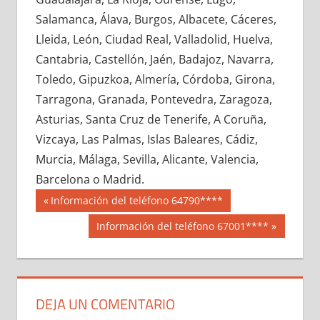
648290033
»
648290034
»
648290035
»
Salamanca, Álava, Burgos, Albacete, Cáceres,
648290036
»
648290037
»
648290038
»
Lleida, León, Ciudad Real, Valladolid, Huelva,
648290039
»
648290040
»
648290041
»
Cantabria, Castellón, Jaén, Badajoz, Navarra,
648290042
»
648290043
»
648290044
»
Toledo, Gipuzkoa, Almería, Córdoba, Girona,
648290045
»
648290046
»
648290047
»
Tarragona, Granada, Pontevedra, Zaragoza,
648290048
»
648290049
»
648290050
»
Asturias, Santa Cruz de Tenerife, A Coruña,
648290051
»
648290052
»
648290053
»
Vizcaya, Las Palmas, Islas Baleares, Cádiz,
648290054
»
648290055
»
648290056
»
Murcia, Málaga, Sevilla, Alicante, Valencia,
648290057
»
648290058
»
648290059
»
Barcelona o Madrid.
648290060
»
648290061
»
648290062
»
Navegación
64829
Entrada
Información del teléfono 64790****
648290063
»
648290064
»
648290065
»
anterior:
de
Siguiente
Información del teléfono 67001****
648290066
»
648290067
»
648290068
»
entrada:
entradas
648290069
»
648290070
»
648290071
»
648290072
»
648290073
»
648290074
»
648290075
»
648290076
»
648290077
»
DEJA UN COMENTARIO
648290078
»
648290079
»
648290080
»