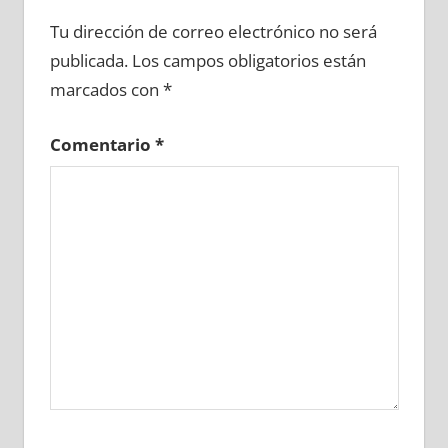
648290081
»
648290082
»
648290083
»
Tu dirección de correo electrónico no será
648290084
»
648290085
»
648290086
»
publicada.
Los campos obligatorios están
648290087
»
648290088
»
648290089
»
marcados con
*
648290090
»
648290091
»
648290092
»
648290093
»
648290094
»
648290095
»
Comentario
*
648290096
»
648290097
»
648290098
»
648290099
»
648290100
»
648290101
»
648290102
»
648290103
»
648290104
»
648290105
»
648290106
»
648290107
»
648290108
»
648290109
»
648290110
»
648290111
»
648290112
»
648290113
»
648290114
»
648290115
»
648290116
»
648290117
»
648290118
»
648290119
»
648290120
»
648290121
»
648290122
»
648290123
»
648290124
»
648290125
»
648290126
»
648290127
»
648290128
»