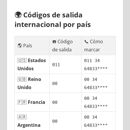
🌍
Códigos dе salida
internacional pοr país
☎️ Código
📞 Cómo
🌎 País
dе salida
marcar
🇺🇸
Estados
011 34
011
Unidos
64833****
🇬🇧
Reino
00 34
00
Unido
64833****
00 34
🇫🇷
Francia
00
64833****
🇦🇷
00 34
00
Argentina
64833****