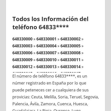
Todos los Información del
teléfono 64833****
648330000
»
648330001
»
648330002
»
648330003
»
648330004
»
648330005
»
648330006
»
648330007
»
648330008
»
648330009
»
648330010
»
648330011
»
648330012
»
648330013
»
648330014
»
648330015
»
648330016
»
648330017
»
El número de teléfono 64833****, es un
648330018
»
648330019
»
648330020
»
númer registrado en España por lo que
648330021
»
648330022
»
648330023
»
puede peteneces cer a cualquiera de sus
648330024
»
648330025
»
648330026
»
provicias: Ceuta, Melilla, Soria, Teruel, Segovia,
648330027
»
648330028
»
648330029
»
Palencia, Ávila, Zamora, Cuenca, Huesca,
648330030
»
648330031
»
648330032
»
Guadalajara, La Rioja, Ourense, Lugo,