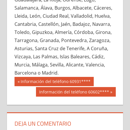
648330033
»
648330034
»
648330035
»
Salamanca, Álava, Burgos, Albacete, Cáceres,
648330036
»
648330037
»
648330038
»
Lleida, León, Ciudad Real, Valladolid, Huelva,
648330039
»
648330040
»
648330041
»
Cantabria, Castellón, Jaén, Badajoz, Navarra,
648330042
»
648330043
»
648330044
»
Toledo, Gipuzkoa, Almería, Córdoba, Girona,
648330045
»
648330046
»
648330047
»
Tarragona, Granada, Pontevedra, Zaragoza,
648330048
»
648330049
»
648330050
»
Asturias, Santa Cruz de Tenerife, A Coruña,
648330051
»
648330052
»
648330053
»
Vizcaya, Las Palmas, Islas Baleares, Cádiz,
648330054
»
648330055
»
648330056
»
Murcia, Málaga, Sevilla, Alicante, Valencia,
648330057
»
648330058
»
648330059
»
Barcelona o Madrid.
648330060
»
648330061
»
648330062
»
Navegación
64833
Entrada
Información del teléfono 60931****
648330063
»
648330064
»
648330065
»
anterior:
de
Siguiente
Información del teléfono 60602****
648330066
»
648330067
»
648330068
»
entrada:
entradas
648330069
»
648330070
»
648330071
»
648330072
»
648330073
»
648330074
»
648330075
»
648330076
»
648330077
»
DEJA UN COMENTARIO
648330078
»
648330079
»
648330080
»