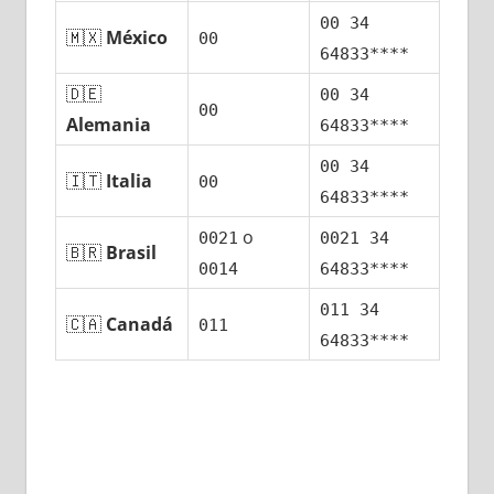
00 34
🇲🇽
México
00
64833****
🇩🇪
00 34
00
Alemania
64833****
00 34
🇮🇹
Italia
00
64833****
ο
0021
0021 34
🇧🇷
Brasil
0014
64833****
011 34
🇨🇦
Canadá
011
64833****