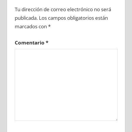
648330081
»
648330082
»
648330083
»
Tu dirección de correo electrónico no será
648330084
»
648330085
»
648330086
»
publicada.
Los campos obligatorios están
648330087
»
648330088
»
648330089
»
marcados con
*
648330090
»
648330091
»
648330092
»
648330093
»
648330094
»
648330095
»
Comentario
*
648330096
»
648330097
»
648330098
»
648330099
»
648330100
»
648330101
»
648330102
»
648330103
»
648330104
»
648330105
»
648330106
»
648330107
»
648330108
»
648330109
»
648330110
»
648330111
»
648330112
»
648330113
»
648330114
»
648330115
»
648330116
»
648330117
»
648330118
»
648330119
»
648330120
»
648330121
»
648330122
»
648330123
»
648330124
»
648330125
»
648330126
»
648330127
»
648330128
»