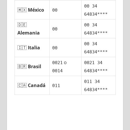
00 34
🇲🇽
México
00
64834****
🇩🇪
00 34
00
Alemania
64834****
00 34
🇮🇹
Italia
00
64834****
ο
0021
0021 34
🇧🇷
Brasil
0014
64834****
011 34
🇨🇦
Canadá
011
64834****