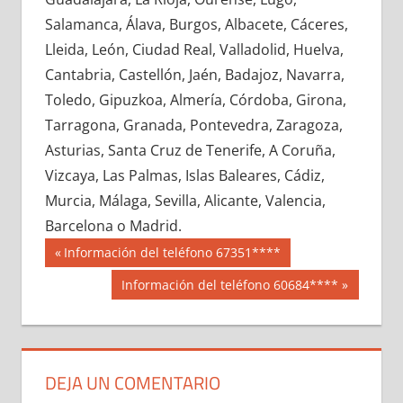
648340033
»
648340034
»
648340035
»
Salamanca, Álava, Burgos, Albacete, Cáceres,
648340036
»
648340037
»
648340038
»
Lleida, León, Ciudad Real, Valladolid, Huelva,
648340039
»
648340040
»
648340041
»
Cantabria, Castellón, Jaén, Badajoz, Navarra,
648340042
»
648340043
»
648340044
»
Toledo, Gipuzkoa, Almería, Córdoba, Girona,
648340045
»
648340046
»
648340047
»
Tarragona, Granada, Pontevedra, Zaragoza,
648340048
»
648340049
»
648340050
»
Asturias, Santa Cruz de Tenerife, A Coruña,
648340051
»
648340052
»
648340053
»
Vizcaya, Las Palmas, Islas Baleares, Cádiz,
648340054
»
648340055
»
648340056
»
Murcia, Málaga, Sevilla, Alicante, Valencia,
648340057
»
648340058
»
648340059
»
Barcelona o Madrid.
648340060
»
648340061
»
648340062
»
Navegación
64834
Entrada
Información del teléfono 67351****
648340063
»
648340064
»
648340065
»
anterior:
de
Siguiente
Información del teléfono 60684****
648340066
»
648340067
»
648340068
»
entrada:
entradas
648340069
»
648340070
»
648340071
»
648340072
»
648340073
»
648340074
»
648340075
»
648340076
»
648340077
»
DEJA UN COMENTARIO
648340078
»
648340079
»
648340080
»