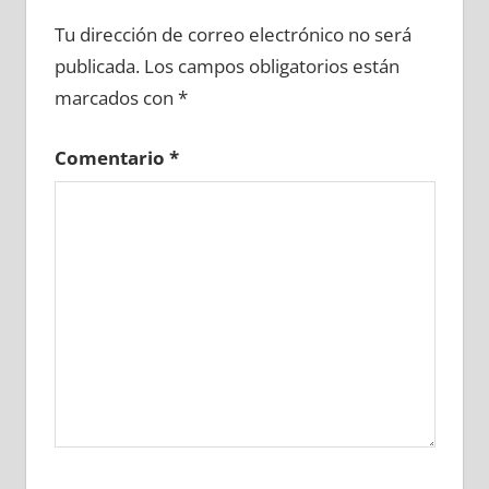
648340081
»
648340082
»
648340083
»
Tu dirección de correo electrónico no será
648340084
»
648340085
»
648340086
»
publicada.
Los campos obligatorios están
648340087
»
648340088
»
648340089
»
marcados con
*
648340090
»
648340091
»
648340092
»
648340093
»
648340094
»
648340095
»
Comentario
*
648340096
»
648340097
»
648340098
»
648340099
»
648340100
»
648340101
»
648340102
»
648340103
»
648340104
»
648340105
»
648340106
»
648340107
»
648340108
»
648340109
»
648340110
»
648340111
»
648340112
»
648340113
»
648340114
»
648340115
»
648340116
»
648340117
»
648340118
»
648340119
»
648340120
»
648340121
»
648340122
»
648340123
»
648340124
»
648340125
»
648340126
»
648340127
»
648340128
»