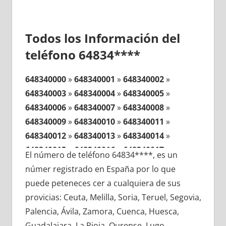
Todos los Información del
teléfono 64834****
648340000
»
648340001
»
648340002
»
648340003
»
648340004
»
648340005
»
648340006
»
648340007
»
648340008
»
648340009
»
648340010
»
648340011
»
648340012
»
648340013
»
648340014
»
648340015
»
648340016
»
648340017
»
El número de teléfono 64834****, es un
648340018
»
648340019
»
648340020
»
númer registrado en España por lo que
648340021
»
648340022
»
648340023
»
puede peteneces cer a cualquiera de sus
648340024
»
648340025
»
648340026
»
provicias: Ceuta, Melilla, Soria, Teruel, Segovia,
648340027
»
648340028
»
648340029
»
Palencia, Ávila, Zamora, Cuenca, Huesca,
648340030
»
648340031
»
648340032
»
Guadalajara, La Rioja, Ourense, Lugo,