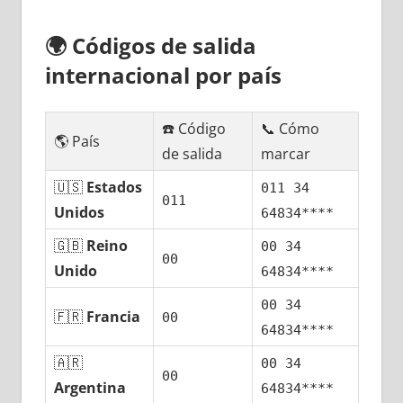
🌍
Códigos dе salida
internacional pοr país
☎️ Código
📞 Cómo
🌎 País
dе salida
marcar
🇺🇸
Estados
011 34
011
Unidos
64834****
🇬🇧
Reino
00 34
00
Unido
64834****
00 34
🇫🇷
Francia
00
64834****
🇦🇷
00 34
00
Argentina
64834****