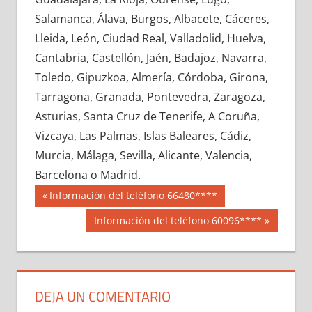
648570033
»
648570034
»
648570035
»
Salamanca, Álava, Burgos, Albacete, Cáceres,
648570036
»
648570037
»
648570038
»
Lleida, León, Ciudad Real, Valladolid, Huelva,
648570039
»
648570040
»
648570041
»
Cantabria, Castellón, Jaén, Badajoz, Navarra,
648570042
»
648570043
»
648570044
»
Toledo, Gipuzkoa, Almería, Córdoba, Girona,
648570045
»
648570046
»
648570047
»
Tarragona, Granada, Pontevedra, Zaragoza,
648570048
»
648570049
»
648570050
»
Asturias, Santa Cruz de Tenerife, A Coruña,
648570051
»
648570052
»
648570053
»
Vizcaya, Las Palmas, Islas Baleares, Cádiz,
648570054
»
648570055
»
648570056
»
Murcia, Málaga, Sevilla, Alicante, Valencia,
648570057
»
648570058
»
648570059
»
Barcelona o Madrid.
648570060
»
648570061
»
648570062
»
Navegación
64857
Entrada
Información del teléfono 66480****
648570063
»
648570064
»
648570065
»
anterior:
de
Siguiente
Información del teléfono 60096****
648570066
»
648570067
»
648570068
»
entrada:
entradas
648570069
»
648570070
»
648570071
»
648570072
»
648570073
»
648570074
»
648570075
»
648570076
»
648570077
»
DEJA UN COMENTARIO
648570078
»
648570079
»
648570080
»