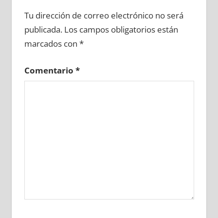
648570081
»
648570082
»
648570083
»
Tu dirección de correo electrónico no será
648570084
»
648570085
»
648570086
»
publicada.
Los campos obligatorios están
648570087
»
648570088
»
648570089
»
marcados con
*
648570090
»
648570091
»
648570092
»
648570093
»
648570094
»
648570095
»
Comentario
*
648570096
»
648570097
»
648570098
»
648570099
»
648570100
»
648570101
»
648570102
»
648570103
»
648570104
»
648570105
»
648570106
»
648570107
»
648570108
»
648570109
»
648570110
»
648570111
»
648570112
»
648570113
»
648570114
»
648570115
»
648570116
»
648570117
»
648570118
»
648570119
»
648570120
»
648570121
»
648570122
»
648570123
»
648570124
»
648570125
»
648570126
»
648570127
»
648570128
»