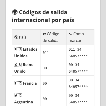
🌍
Códigos dе salida
internacional pοr país
☎️ Código
📞 Cómo
🌎 País
dе salida
marcar
🇺🇸
Estados
011 34
011
Unidos
64857****
🇬🇧
Reino
00 34
00
Unido
64857****
00 34
🇫🇷
Francia
00
64857****
🇦🇷
00 34
00
Argentina
64857****