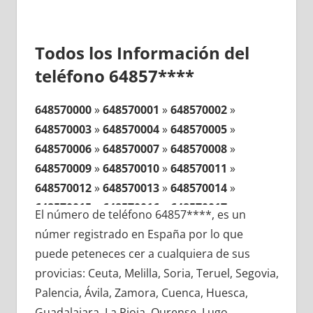
Todos los Información del
teléfono 64857****
648570000
»
648570001
»
648570002
»
648570003
»
648570004
»
648570005
»
648570006
»
648570007
»
648570008
»
648570009
»
648570010
»
648570011
»
648570012
»
648570013
»
648570014
»
648570015
»
648570016
»
648570017
»
El número de teléfono 64857****, es un
648570018
»
648570019
»
648570020
»
númer registrado en España por lo que
648570021
»
648570022
»
648570023
»
puede peteneces cer a cualquiera de sus
648570024
»
648570025
»
648570026
»
provicias: Ceuta, Melilla, Soria, Teruel, Segovia,
648570027
»
648570028
»
648570029
»
Palencia, Ávila, Zamora, Cuenca, Huesca,
648570030
»
648570031
»
648570032
»
Guadalajara, La Rioja, Ourense, Lugo,