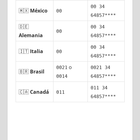
00 34
🇲🇽
México
00
64857****
🇩🇪
00 34
00
Alemania
64857****
00 34
🇮🇹
Italia
00
64857****
ο
0021
0021 34
🇧🇷
Brasil
0014
64857****
011 34
🇨🇦
Canadá
011
64857****