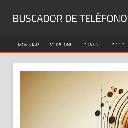
Saltar
al
BUSCADOR DE TELÉFONO
contenido
Identifica
Números
MOVISTAR
VODAFONE
ORANGE
YOIGO
Fijos
y
Móviles