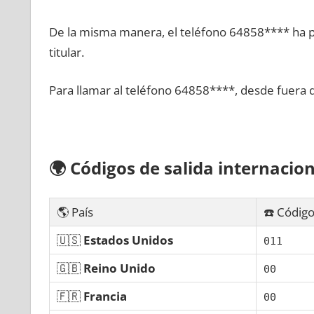
De la misma manera, el teléfono 64858**** ha po
titular.
Para llamar al teléfono 64858****, desde fuera 
🌍
Códigos dе salida internacion
🌎 País
☎️ Código
🇺🇸
Estados Unidos
011
🇬🇧
Reino Unido
00
🇫🇷
Francia
00