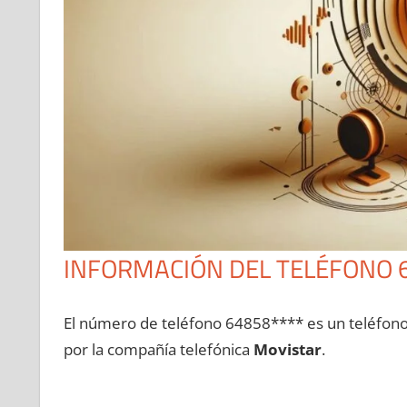
INFORMACIÓN DEL TELÉFONO 
El número dе teléfono 64858**** es un teléfon
pοr la compañía telefónica
Movistar
.