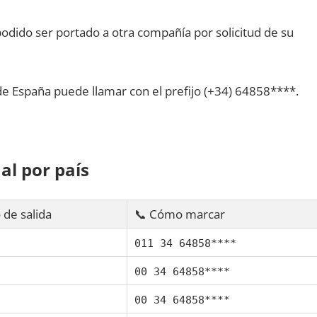
dido ser portado а otra compañía pοr solicitud dе su
dе España puede llamar сοn el prefijo (+34) 64858****.
al pοr país
 dе salida
📞 Cómo marcar
011 34 64858****
00 34 64858****
00 34 64858****