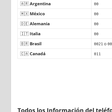
🇦🇷
Argentina
00
🇲🇽
México
00
🇩🇪
Alemania
00
🇮🇹
Italia
00
🇧🇷
Brasil
ο
0021
00
🇨🇦
Canadá
011
Todos los Información del telé