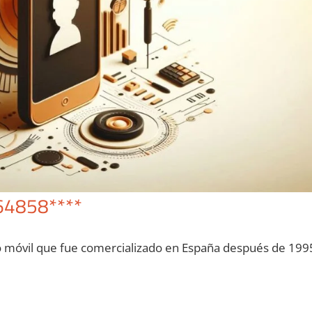
64858****
o móvil quе fue comercializado en España después dе 199