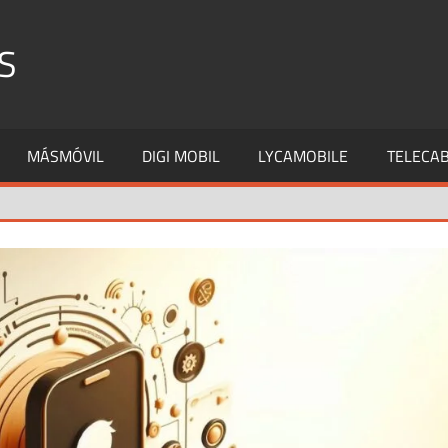
S
MÁSMÓVIL
DIGI MOBIL
LYCAMOBILE
TELECAB