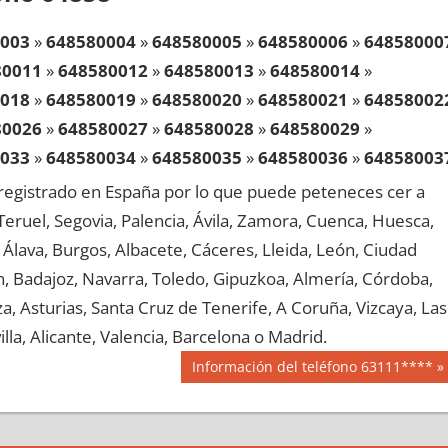
003
»
648580004
»
648580005
»
648580006
»
64858000
80011
»
648580012
»
648580013
»
648580014
»
018
»
648580019
»
648580020
»
648580021
»
64858002
80026
»
648580027
»
648580028
»
648580029
»
033
»
648580034
»
648580035
»
648580036
»
64858003
80041
»
648580042
»
648580043
»
648580044
»
egistrado en España por lo que puede peteneces cer a
048
»
648580049
»
648580050
»
648580051
»
64858005
, Teruel, Segovia, Palencia, Ávila, Zamora, Cuenca, Huesca,
80056
»
648580057
»
648580058
»
648580059
»
Álava, Burgos, Albacete, Cáceres, Lleida, León, Ciudad
063
»
648580064
»
648580065
»
648580066
»
64858006
aén, Badajoz, Navarra, Toledo, Gipuzkoa, Almería, Córdoba,
80071
»
648580072
»
648580073
»
648580074
»
, Asturias, Santa Cruz de Tenerife, A Coruña, Vizcaya, Las
078
»
648580079
»
648580080
»
648580081
»
64858008
lla, Alicante, Valencia, Barcelona o Madrid.
80086
»
648580087
»
648580088
»
648580089
»
Siguiente
Información del teléfono 63111****
093
»
648580094
»
648580095
»
648580096
»
64858009
entrada:
80101
»
648580102
»
648580103
»
648580104
»
108
»
648580109
»
648580110
»
648580111
»
64858011