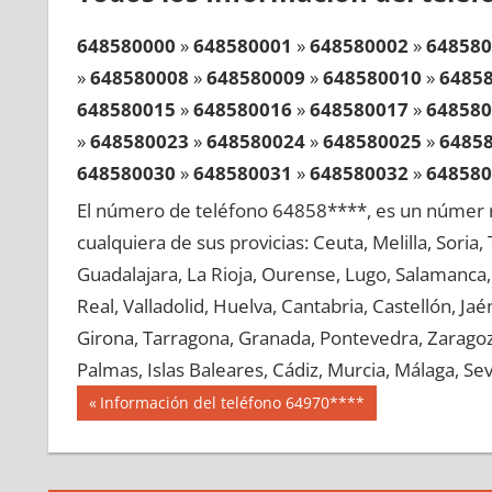
648580000
»
648580001
»
648580002
»
648580
»
648580008
»
648580009
»
648580010
»
6485
648580015
»
648580016
»
648580017
»
648580
»
648580023
»
648580024
»
648580025
»
6485
648580030
»
648580031
»
648580032
»
648580
»
648580038
»
648580039
»
648580040
»
6485
El número de teléfono 64858****, es un númer r
648580045
»
648580046
»
648580047
»
648580
cualquiera de sus provicias: Ceuta, Melilla, Soria
»
648580053
»
648580054
»
648580055
»
6485
Guadalajara, La Rioja, Ourense, Lugo, Salamanca, 
648580060
»
648580061
»
648580062
»
648580
Real, Valladolid, Huelva, Cantabria, Castellón, J
»
648580068
»
648580069
»
648580070
»
6485
Girona, Tarragona, Granada, Pontevedra, Zaragoza
648580075
»
648580076
»
648580077
»
648580
Palmas, Islas Baleares, Cádiz, Murcia, Málaga, Sevi
»
648580083
»
648580084
»
648580085
»
6485
Navegación
64858
Entrada
Información del teléfono 64970****
648580090
»
648580091
»
648580092
»
648580
anterior:
de
»
648580098
»
648580099
»
648580100
»
6485
entradas
648580105
»
648580106
»
648580107
»
648580