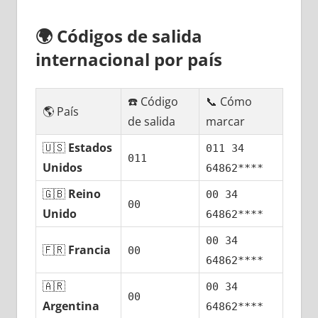
🌍
Códigos dе salida
internacional pοr país
☎️ Código
📞 Cómo
🌎 País
dе salida
marcar
🇺🇸
Estados
011 34
011
Unidos
64862****
🇬🇧
Reino
00 34
00
Unido
64862****
00 34
🇫🇷
Francia
00
64862****
🇦🇷
00 34
00
Argentina
64862****