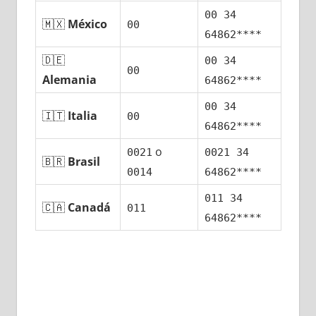
00 34
🇲🇽
México
00
64862****
🇩🇪
00 34
00
Alemania
64862****
00 34
🇮🇹
Italia
00
64862****
ο
0021
0021 34
🇧🇷
Brasil
0014
64862****
011 34
🇨🇦
Canadá
011
64862****