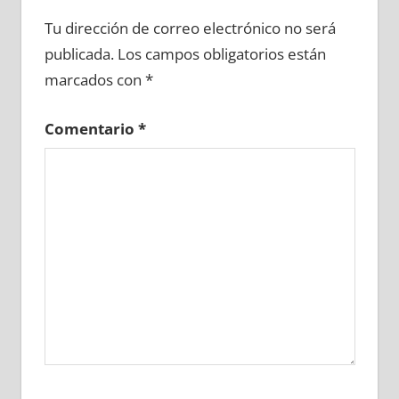
648620081
»
648620082
»
648620083
»
Tu dirección de correo electrónico no será
648620084
»
648620085
»
648620086
»
publicada.
Los campos obligatorios están
648620087
»
648620088
»
648620089
»
marcados con
*
648620090
»
648620091
»
648620092
»
648620093
»
648620094
»
648620095
»
Comentario
*
648620096
»
648620097
»
648620098
»
648620099
»
648620100
»
648620101
»
648620102
»
648620103
»
648620104
»
648620105
»
648620106
»
648620107
»
648620108
»
648620109
»
648620110
»
648620111
»
648620112
»
648620113
»
648620114
»
648620115
»
648620116
»
648620117
»
648620118
»
648620119
»
648620120
»
648620121
»
648620122
»
648620123
»
648620124
»
648620125
»
648620126
»
648620127
»
648620128
»