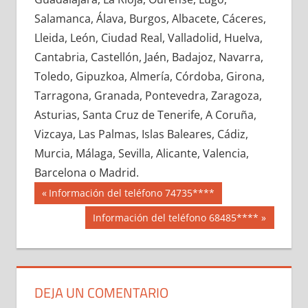
648620033
»
648620034
»
648620035
»
Salamanca, Álava, Burgos, Albacete, Cáceres,
648620036
»
648620037
»
648620038
»
Lleida, León, Ciudad Real, Valladolid, Huelva,
648620039
»
648620040
»
648620041
»
Cantabria, Castellón, Jaén, Badajoz, Navarra,
648620042
»
648620043
»
648620044
»
Toledo, Gipuzkoa, Almería, Córdoba, Girona,
648620045
»
648620046
»
648620047
»
Tarragona, Granada, Pontevedra, Zaragoza,
648620048
»
648620049
»
648620050
»
Asturias, Santa Cruz de Tenerife, A Coruña,
648620051
»
648620052
»
648620053
»
Vizcaya, Las Palmas, Islas Baleares, Cádiz,
648620054
»
648620055
»
648620056
»
Murcia, Málaga, Sevilla, Alicante, Valencia,
648620057
»
648620058
»
648620059
»
Barcelona o Madrid.
648620060
»
648620061
»
648620062
»
Navegación
64862
Entrada
Información del teléfono 74735****
648620063
»
648620064
»
648620065
»
anterior:
de
Siguiente
Información del teléfono 68485****
648620066
»
648620067
»
648620068
»
entrada:
entradas
648620069
»
648620070
»
648620071
»
648620072
»
648620073
»
648620074
»
648620075
»
648620076
»
648620077
»
DEJA UN COMENTARIO
648620078
»
648620079
»
648620080
»