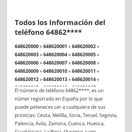
Todos los Información del
teléfono 64862****
648620000
»
648620001
»
648620002
»
648620003
»
648620004
»
648620005
»
648620006
»
648620007
»
648620008
»
648620009
»
648620010
»
648620011
»
648620012
»
648620013
»
648620014
»
648620015
»
648620016
»
648620017
»
El número de teléfono 64862****, es un
648620018
»
648620019
»
648620020
»
númer registrado en España por lo que
648620021
»
648620022
»
648620023
»
puede peteneces cer a cualquiera de sus
648620024
»
648620025
»
648620026
»
provicias: Ceuta, Melilla, Soria, Teruel, Segovia,
648620027
»
648620028
»
648620029
»
Palencia, Ávila, Zamora, Cuenca, Huesca,
648620030
»
648620031
»
648620032
»
Guadalajara, La Rioja, Ourense, Lugo,