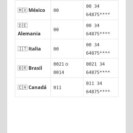
00 34
🇲🇽
México
00
64875****
🇩🇪
00 34
00
Alemania
64875****
00 34
🇮🇹
Italia
00
64875****
ο
0021
0021 34
🇧🇷
Brasil
0014
64875****
011 34
🇨🇦
Canadá
011
64875****