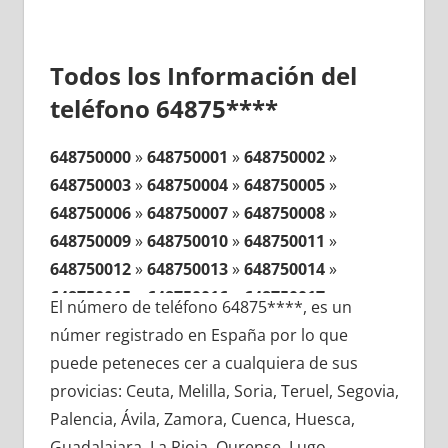
Todos los Información del
teléfono 64875****
648750000
»
648750001
»
648750002
»
648750003
»
648750004
»
648750005
»
648750006
»
648750007
»
648750008
»
648750009
»
648750010
»
648750011
»
648750012
»
648750013
»
648750014
»
648750015
»
648750016
»
648750017
»
El número de teléfono 64875****, es un
648750018
»
648750019
»
648750020
»
númer registrado en España por lo que
648750021
»
648750022
»
648750023
»
puede peteneces cer a cualquiera de sus
648750024
»
648750025
»
648750026
»
provicias: Ceuta, Melilla, Soria, Teruel, Segovia,
648750027
»
648750028
»
648750029
»
Palencia, Ávila, Zamora, Cuenca, Huesca,
648750030
»
648750031
»
648750032
»
Guadalajara, La Rioja, Ourense, Lugo,