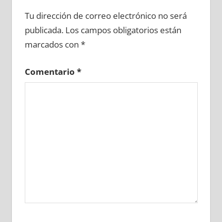
648750081
»
648750082
»
648750083
»
Tu dirección de correo electrónico no será
648750084
»
648750085
»
648750086
»
publicada.
Los campos obligatorios están
648750087
»
648750088
»
648750089
»
marcados con
*
648750090
»
648750091
»
648750092
»
648750093
»
648750094
»
648750095
»
Comentario
*
648750096
»
648750097
»
648750098
»
648750099
»
648750100
»
648750101
»
648750102
»
648750103
»
648750104
»
648750105
»
648750106
»
648750107
»
648750108
»
648750109
»
648750110
»
648750111
»
648750112
»
648750113
»
648750114
»
648750115
»
648750116
»
648750117
»
648750118
»
648750119
»
648750120
»
648750121
»
648750122
»
648750123
»
648750124
»
648750125
»
648750126
»
648750127
»
648750128
»