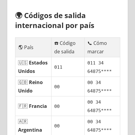
🌍
Códigos dе salida
internacional pοr país
☎️ Código
📞 Cómo
🌎 País
dе salida
marcar
🇺🇸
Estados
011 34
011
Unidos
64875****
🇬🇧
Reino
00 34
00
Unido
64875****
00 34
🇫🇷
Francia
00
64875****
🇦🇷
00 34
00
Argentina
64875****