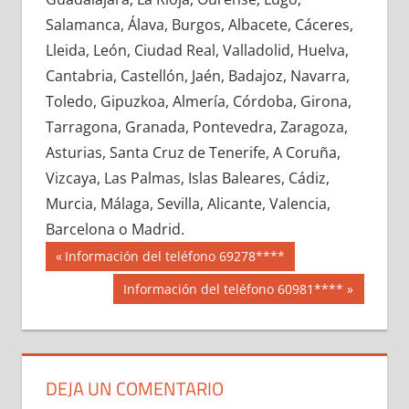
648750033
»
648750034
»
648750035
»
Salamanca, Álava, Burgos, Albacete, Cáceres,
648750036
»
648750037
»
648750038
»
Lleida, León, Ciudad Real, Valladolid, Huelva,
648750039
»
648750040
»
648750041
»
Cantabria, Castellón, Jaén, Badajoz, Navarra,
648750042
»
648750043
»
648750044
»
Toledo, Gipuzkoa, Almería, Córdoba, Girona,
648750045
»
648750046
»
648750047
»
Tarragona, Granada, Pontevedra, Zaragoza,
648750048
»
648750049
»
648750050
»
Asturias, Santa Cruz de Tenerife, A Coruña,
648750051
»
648750052
»
648750053
»
Vizcaya, Las Palmas, Islas Baleares, Cádiz,
648750054
»
648750055
»
648750056
»
Murcia, Málaga, Sevilla, Alicante, Valencia,
648750057
»
648750058
»
648750059
»
Barcelona o Madrid.
648750060
»
648750061
»
648750062
»
Navegación
64875
Entrada
Información del teléfono 69278****
648750063
»
648750064
»
648750065
»
anterior:
de
Siguiente
Información del teléfono 60981****
648750066
»
648750067
»
648750068
»
entrada:
entradas
648750069
»
648750070
»
648750071
»
648750072
»
648750073
»
648750074
»
648750075
»
648750076
»
648750077
»
DEJA UN COMENTARIO
648750078
»
648750079
»
648750080
»