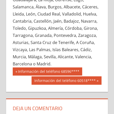
648910033
»
648910034
»
648910035
»
Salamanca, Álava, Burgos, Albacete, Cáceres,
648910036
»
648910037
»
648910038
»
Lleida, León, Ciudad Real, Valladolid, Huelva,
648910039
»
648910040
»
648910041
»
Cantabria, Castellón, Jaén, Badajoz, Navarra,
648910042
»
648910043
»
648910044
»
Toledo, Gipuzkoa, Almería, Córdoba, Girona,
648910045
»
648910046
»
648910047
»
Tarragona, Granada, Pontevedra, Zaragoza,
648910048
»
648910049
»
648910050
»
Asturias, Santa Cruz de Tenerife, A Coruña,
648910051
»
648910052
»
648910053
»
Vizcaya, Las Palmas, Islas Baleares, Cádiz,
648910054
»
648910055
»
648910056
»
Murcia, Málaga, Sevilla, Alicante, Valencia,
648910057
»
648910058
»
648910059
»
Barcelona o Madrid.
648910060
»
648910061
»
648910062
»
Navegación
64891
Entrada
Información del teléfono 68596****
648910063
»
648910064
»
648910065
»
anterior:
de
Siguiente
Información del teléfono 60518****
648910066
»
648910067
»
648910068
»
entrada:
entradas
648910069
»
648910070
»
648910071
»
648910072
»
648910073
»
648910074
»
648910075
»
648910076
»
648910077
»
DEJA UN COMENTARIO
648910078
»
648910079
»
648910080
»