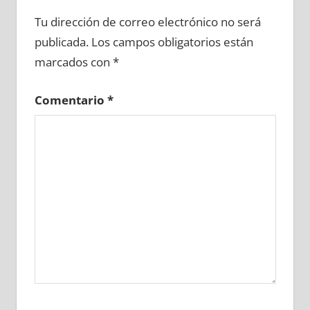
648910081
»
648910082
»
648910083
»
Tu dirección de correo electrónico no será
648910084
»
648910085
»
648910086
»
publicada.
Los campos obligatorios están
648910087
»
648910088
»
648910089
»
marcados con
*
648910090
»
648910091
»
648910092
»
648910093
»
648910094
»
648910095
»
Comentario
*
648910096
»
648910097
»
648910098
»
648910099
»
648910100
»
648910101
»
648910102
»
648910103
»
648910104
»
648910105
»
648910106
»
648910107
»
648910108
»
648910109
»
648910110
»
648910111
»
648910112
»
648910113
»
648910114
»
648910115
»
648910116
»
648910117
»
648910118
»
648910119
»
648910120
»
648910121
»
648910122
»
648910123
»
648910124
»
648910125
»
648910126
»
648910127
»
648910128
»