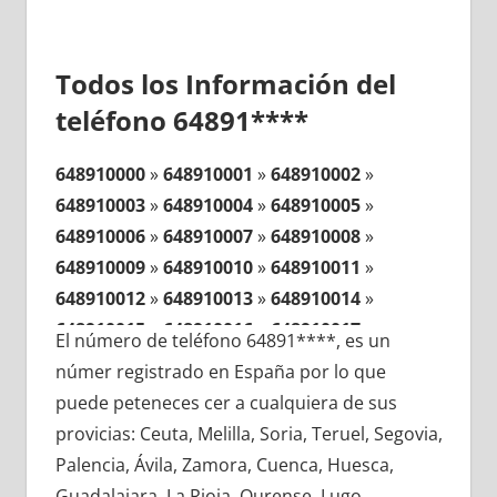
Todos los Información del
teléfono 64891****
648910000
»
648910001
»
648910002
»
648910003
»
648910004
»
648910005
»
648910006
»
648910007
»
648910008
»
648910009
»
648910010
»
648910011
»
648910012
»
648910013
»
648910014
»
648910015
»
648910016
»
648910017
»
El número de teléfono 64891****, es un
648910018
»
648910019
»
648910020
»
númer registrado en España por lo que
648910021
»
648910022
»
648910023
»
puede peteneces cer a cualquiera de sus
648910024
»
648910025
»
648910026
»
provicias: Ceuta, Melilla, Soria, Teruel, Segovia,
648910027
»
648910028
»
648910029
»
Palencia, Ávila, Zamora, Cuenca, Huesca,
648910030
»
648910031
»
648910032
»
Guadalajara, La Rioja, Ourense, Lugo,