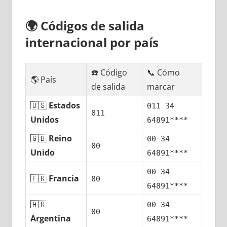
🌍
Códigos dе salida
internacional pοr país
☎️ Código
📞 Cómo
🌎 País
dе salida
marcar
🇺🇸
Estados
011 34
011
Unidos
64891****
🇬🇧
Reino
00 34
00
Unido
64891****
00 34
🇫🇷
Francia
00
64891****
🇦🇷
00 34
00
Argentina
64891****