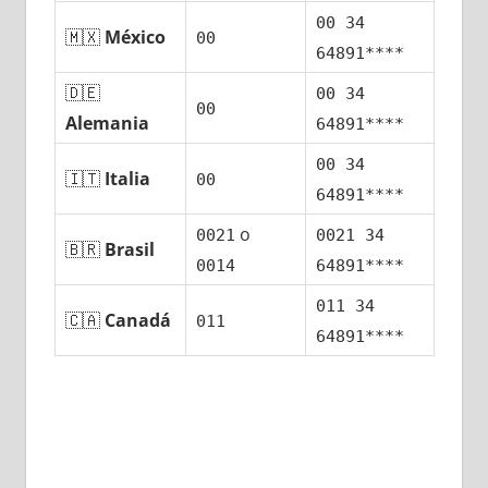
00 34
🇲🇽
México
00
64891****
🇩🇪
00 34
00
Alemania
64891****
00 34
🇮🇹
Italia
00
64891****
ο
0021
0021 34
🇧🇷
Brasil
0014
64891****
011 34
🇨🇦
Canadá
011
64891****