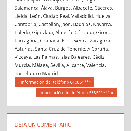
648930033
»
648930034
»
648930035
»
Salamanca, Álava, Burgos, Albacete, Cáceres,
648930036
»
648930037
»
648930038
»
Lleida, León, Ciudad Real, Valladolid, Huelva,
648930039
»
648930040
»
648930041
»
Cantabria, Castellón, Jaén, Badajoz, Navarra,
648930042
»
648930043
»
648930044
»
Toledo, Gipuzkoa, Almería, Córdoba, Girona,
648930045
»
648930046
»
648930047
»
Tarragona, Granada, Pontevedra, Zaragoza,
648930048
»
648930049
»
648930050
»
Asturias, Santa Cruz de Tenerife, A Coruña,
648930051
»
648930052
»
648930053
»
Vizcaya, Las Palmas, Islas Baleares, Cádiz,
648930054
»
648930055
»
648930056
»
Murcia, Málaga, Sevilla, Alicante, Valencia,
648930057
»
648930058
»
648930059
»
Barcelona o Madrid.
648930060
»
648930061
»
648930062
»
Navegación
64893
Entrada
Información del teléfono 61085****
648930063
»
648930064
»
648930065
»
anterior:
de
Siguiente
Información del teléfono 63869****
648930066
»
648930067
»
648930068
»
entrada:
entradas
648930069
»
648930070
»
648930071
»
648930072
»
648930073
»
648930074
»
648930075
»
648930076
»
648930077
»
DEJA UN COMENTARIO
648930078
»
648930079
»
648930080
»