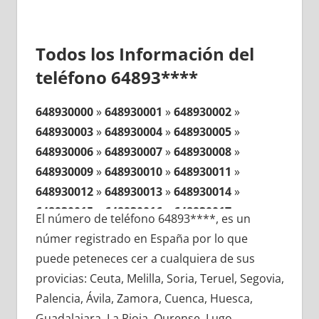
Todos los Información del
teléfono 64893****
648930000
»
648930001
»
648930002
»
648930003
»
648930004
»
648930005
»
648930006
»
648930007
»
648930008
»
648930009
»
648930010
»
648930011
»
648930012
»
648930013
»
648930014
»
648930015
»
648930016
»
648930017
»
El número de teléfono 64893****, es un
648930018
»
648930019
»
648930020
»
númer registrado en España por lo que
648930021
»
648930022
»
648930023
»
puede peteneces cer a cualquiera de sus
648930024
»
648930025
»
648930026
»
provicias: Ceuta, Melilla, Soria, Teruel, Segovia,
648930027
»
648930028
»
648930029
»
Palencia, Ávila, Zamora, Cuenca, Huesca,
648930030
»
648930031
»
648930032
»
Guadalajara, La Rioja, Ourense, Lugo,