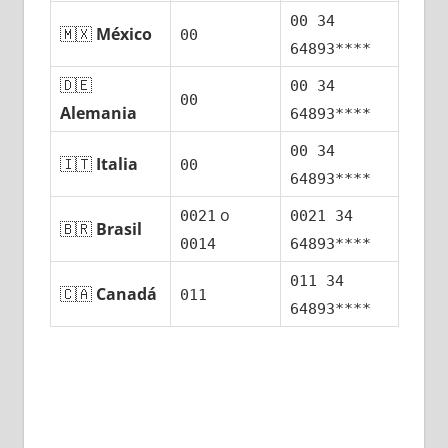
00 34
🇲🇽
México
00
64893****
🇩🇪
00 34
00
Alemania
64893****
00 34
🇮🇹
Italia
00
64893****
ο
0021
0021 34
🇧🇷
Brasil
0014
64893****
011 34
🇨🇦
Canadá
011
64893****