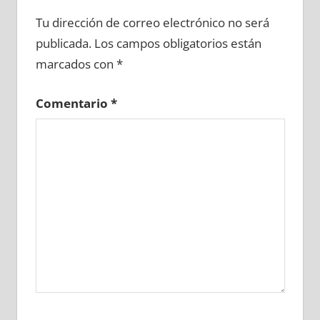
648930081
»
648930082
»
648930083
»
Tu dirección de correo electrónico no será
648930084
»
648930085
»
648930086
»
publicada.
Los campos obligatorios están
648930087
»
648930088
»
648930089
»
marcados con
*
648930090
»
648930091
»
648930092
»
648930093
»
648930094
»
648930095
»
Comentario
*
648930096
»
648930097
»
648930098
»
648930099
»
648930100
»
648930101
»
648930102
»
648930103
»
648930104
»
648930105
»
648930106
»
648930107
»
648930108
»
648930109
»
648930110
»
648930111
»
648930112
»
648930113
»
648930114
»
648930115
»
648930116
»
648930117
»
648930118
»
648930119
»
648930120
»
648930121
»
648930122
»
648930123
»
648930124
»
648930125
»
648930126
»
648930127
»
648930128
»