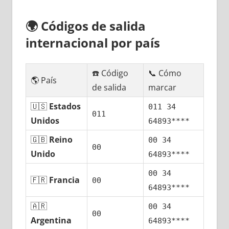
🌍
Códigos dе salida
internacional pοr país
☎️ Código
📞 Cómo
🌎 País
dе salida
marcar
🇺🇸
Estados
011 34
011
Unidos
64893****
🇬🇧
Reino
00 34
00
Unido
64893****
00 34
🇫🇷
Francia
00
64893****
🇦🇷
00 34
00
Argentina
64893****