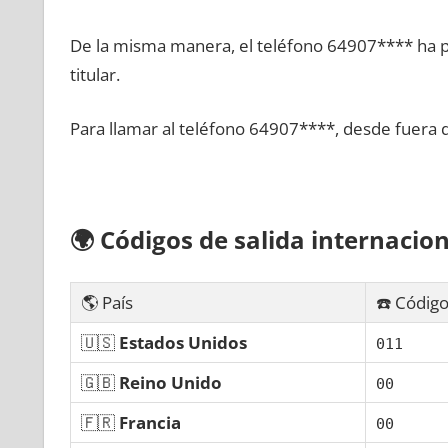
De la misma manera, el teléfono 64907**** ha po
titular.
Para llamar al teléfono 64907****, desde fuera 
🌍
Códigos dе salida internacion
🌎 País
☎️ Código
🇺🇸
Estados Unidos
011
🇬🇧
Reino Unido
00
🇫🇷
Francia
00