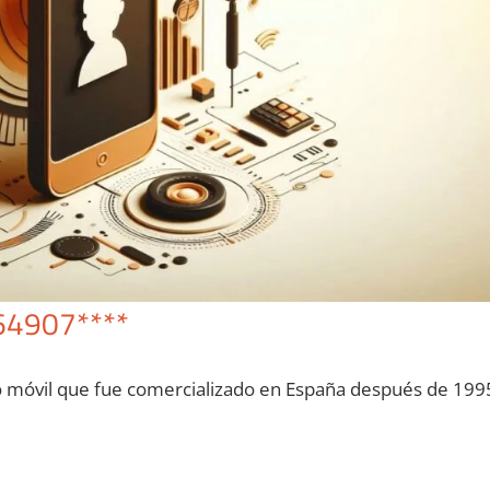
64907****
o móvil quе fue comercializado en España después dе 199