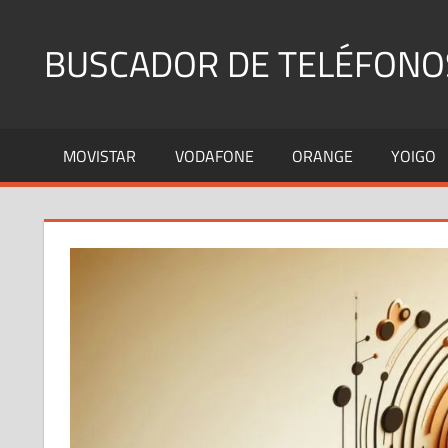
Saltar
al
BUSCADOR DE TELÉFONO
contenido
Identifica
Números
MOVISTAR
VODAFONE
ORANGE
YOIGO
Fijos
y
Móviles