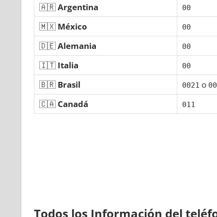
🇦🇷
Argentina
00
🇲🇽
México
00
🇩🇪
Alemania
00
🇮🇹
Italia
00
🇧🇷
Brasil
ο
0021
00
🇨🇦
Canadá
011
Todos los Información del telé