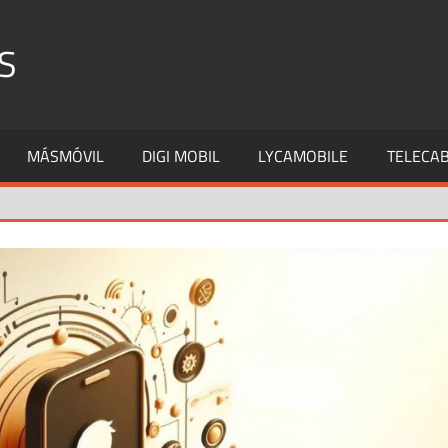
S
MÁSMÓVIL
DIGI MOBIL
LYCAMOBILE
TELECAB