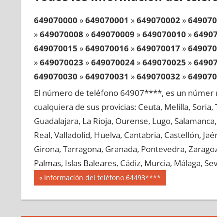
649070000
»
649070001
»
649070002
»
649070
»
649070008
»
649070009
»
649070010
»
6490
649070015
»
649070016
»
649070017
»
649070
»
649070023
»
649070024
»
649070025
»
6490
649070030
»
649070031
»
649070032
»
649070
»
649070038
»
649070039
»
649070040
»
6490
El número de teléfono 64907****, es un númer r
649070045
»
649070046
»
649070047
»
649070
cualquiera de sus provicias: Ceuta, Melilla, Soria
»
649070053
»
649070054
»
649070055
»
6490
Guadalajara, La Rioja, Ourense, Lugo, Salamanca, 
649070060
»
649070061
»
649070062
»
649070
Real, Valladolid, Huelva, Cantabria, Castellón, J
»
649070068
»
649070069
»
649070070
»
6490
Girona, Tarragona, Granada, Pontevedra, Zaragoza
649070075
»
649070076
»
649070077
»
649070
Palmas, Islas Baleares, Cádiz, Murcia, Málaga, Sevi
»
649070083
»
649070084
»
649070085
»
6490
Navegación
64907
Entrada
Información del teléfono 64493****
649070090
»
649070091
»
649070092
»
649070
anterior:
de
»
649070098
»
649070099
»
649070100
»
6490
entradas
649070105
»
649070106
»
649070107
»
649070