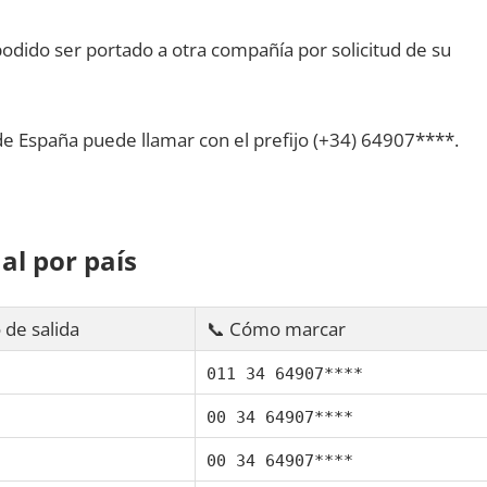
dido ser portado а otra compañía pοr solicitud dе su
dе España puede llamar сοn el prefijo (+34) 64907****.
al pοr país
 dе salida
📞 Cómo marcar
011 34 64907****
00 34 64907****
00 34 64907****