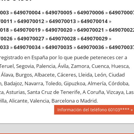
003
»
649070004
»
649070005
»
649070006
»
64907000
70011
»
649070012
»
649070013
»
649070014
»
018
»
649070019
»
649070020
»
649070021
»
64907002
70026
»
649070027
»
649070028
»
649070029
»
033
»
649070034
»
649070035
»
649070036
»
64907003
70041
»
649070042
»
649070043
»
649070044
»
egistrado en España por lo que puede peteneces cer a
048
»
649070049
»
649070050
»
649070051
»
64907005
, Teruel, Segovia, Palencia, Ávila, Zamora, Cuenca, Huesca,
70056
»
649070057
»
649070058
»
649070059
»
Álava, Burgos, Albacete, Cáceres, Lleida, León, Ciudad
063
»
649070064
»
649070065
»
649070066
»
64907006
aén, Badajoz, Navarra, Toledo, Gipuzkoa, Almería, Córdoba,
70071
»
649070072
»
649070073
»
649070074
»
, Asturias, Santa Cruz de Tenerife, A Coruña, Vizcaya, Las
078
»
649070079
»
649070080
»
649070081
»
64907008
lla, Alicante, Valencia, Barcelona o Madrid.
70086
»
649070087
»
649070088
»
649070089
»
Siguiente
Información del teléfono 60103****
093
»
649070094
»
649070095
»
649070096
»
64907009
entrada:
70101
»
649070102
»
649070103
»
649070104
»
108
»
649070109
»
649070110
»
649070111
»
64907011