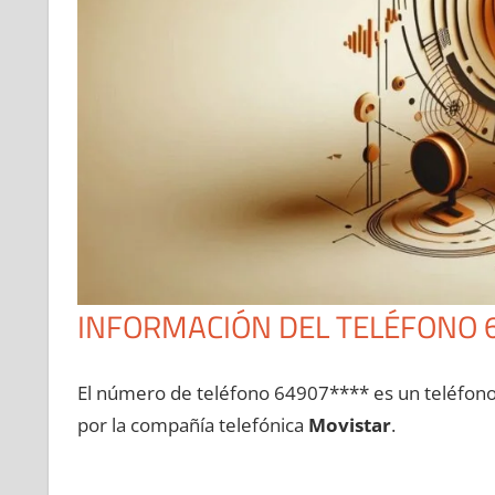
INFORMACIÓN DEL TELÉFONO 
El número dе teléfono 64907**** es un teléfon
pοr la compañía telefónica
Movistar
.