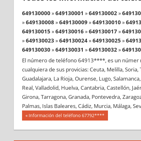
649130000
»
649130001
»
649130002
»
649130
»
649130008
»
649130009
»
649130010
»
6491
649130015
»
649130016
»
649130017
»
649130
»
649130023
»
649130024
»
649130025
»
6491
649130030
»
649130031
»
649130032
»
649130
»
649130038
»
649130039
»
649130040
»
6491
El número de teléfono 64913****, es un númer r
649130045
»
649130046
»
649130047
»
649130
cualquiera de sus provicias: Ceuta, Melilla, Soria
»
649130053
»
649130054
»
649130055
»
6491
Guadalajara, La Rioja, Ourense, Lugo, Salamanca, 
649130060
»
649130061
»
649130062
»
649130
Real, Valladolid, Huelva, Cantabria, Castellón, J
»
649130068
»
649130069
»
649130070
»
6491
Girona, Tarragona, Granada, Pontevedra, Zaragoza
649130075
»
649130076
»
649130077
»
649130
Palmas, Islas Baleares, Cádiz, Murcia, Málaga, Sevi
»
649130083
»
649130084
»
649130085
»
6491
Navegación
64913
Entrada
Información del teléfono 67792****
649130090
»
649130091
»
649130092
»
649130
anterior:
de
»
649130098
»
649130099
»
649130100
»
6491
entradas
649130105
»
649130106
»
649130107
»
649130