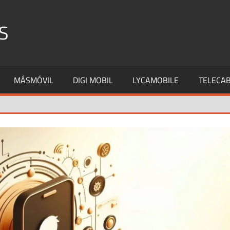
S
MÁSMÓVIL
DIGI MOBIL
LYCAMOBILE
TELECAB