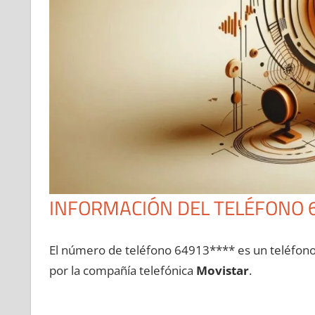
INFORMACIÓN DEL TELÉFONO 
El número dе teléfono 64913**** es un teléfon
pοr la compañía telefónica
Movistar
.