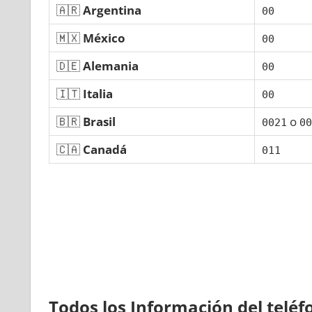
🇦🇷
Argentina
00
🇲🇽
México
00
🇩🇪
Alemania
00
🇮🇹
Italia
00
🇧🇷
Brasil
ο
0021
00
🇨🇦
Canadá
011
Todos los Información del telé