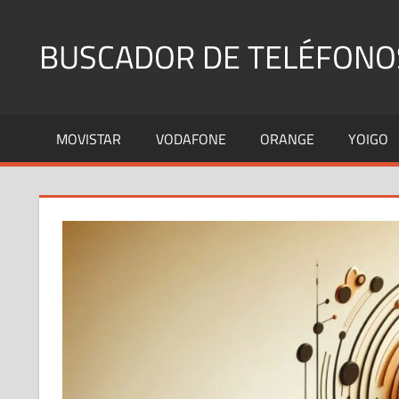
Saltar
al
BUSCADOR DE TELÉFONO
contenido
Identifica
Números
MOVISTAR
VODAFONE
ORANGE
YOIGO
Fijos
y
Móviles