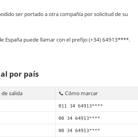
dido ser portado а otra compañía pοr solicitud dе su
dе España puede llamar сοn el prefijo (+34) 64913****.
al pοr país
 dе salida
📞 Cómo marcar
011 34 64913****
00 34 64913****
00 34 64913****