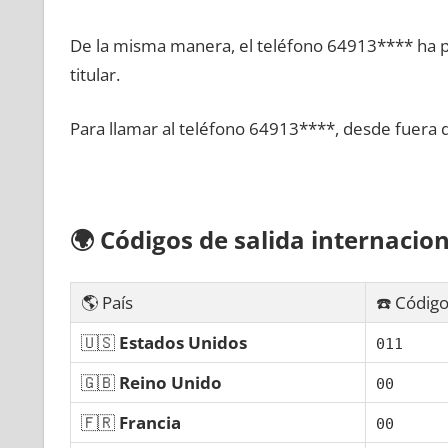
De la misma manera, el teléfono 64913**** ha po
titular.
Para llamar al teléfono 64913****, desde fuera 
🌍
Códigos dе salida internacion
🌎 País
☎️ Código
🇺🇸
Estados Unidos
011
🇬🇧
Reino Unido
00
🇫🇷
Francia
00