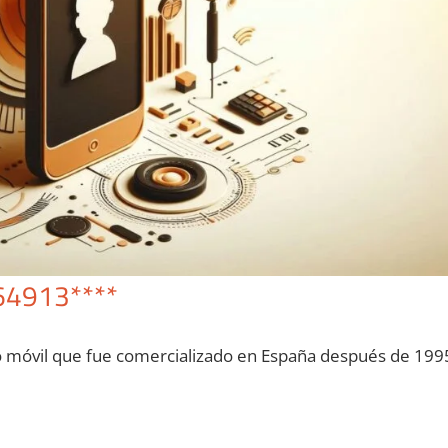
64913****
o móvil quе fue comercializado en España después dе 199