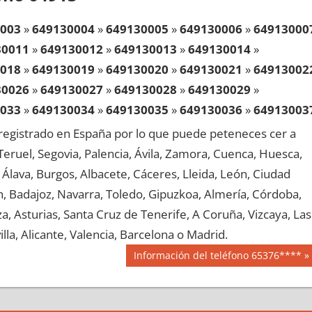
003
»
649130004
»
649130005
»
649130006
»
64913000
30011
»
649130012
»
649130013
»
649130014
»
018
»
649130019
»
649130020
»
649130021
»
64913002
30026
»
649130027
»
649130028
»
649130029
»
033
»
649130034
»
649130035
»
649130036
»
64913003
30041
»
649130042
»
649130043
»
649130044
»
egistrado en España por lo que puede peteneces cer a
048
»
649130049
»
649130050
»
649130051
»
64913005
, Teruel, Segovia, Palencia, Ávila, Zamora, Cuenca, Huesca,
30056
»
649130057
»
649130058
»
649130059
»
Álava, Burgos, Albacete, Cáceres, Lleida, León, Ciudad
063
»
649130064
»
649130065
»
649130066
»
64913006
aén, Badajoz, Navarra, Toledo, Gipuzkoa, Almería, Córdoba,
30071
»
649130072
»
649130073
»
649130074
»
, Asturias, Santa Cruz de Tenerife, A Coruña, Vizcaya, Las
078
»
649130079
»
649130080
»
649130081
»
64913008
lla, Alicante, Valencia, Barcelona o Madrid.
30086
»
649130087
»
649130088
»
649130089
»
Siguiente
Información del teléfono 65376****
093
»
649130094
»
649130095
»
649130096
»
64913009
entrada:
30101
»
649130102
»
649130103
»
649130104
»
108
»
649130109
»
649130110
»
649130111
»
64913011