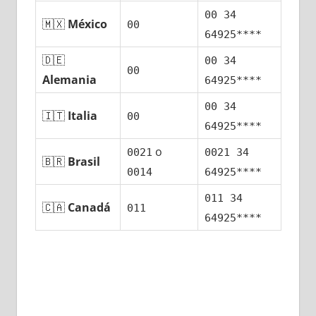
00 34
🇲🇽
México
00
64925****
🇩🇪
00 34
00
Alemania
64925****
00 34
🇮🇹
Italia
00
64925****
ο
0021
0021 34
🇧🇷
Brasil
0014
64925****
011 34
🇨🇦
Canadá
011
64925****