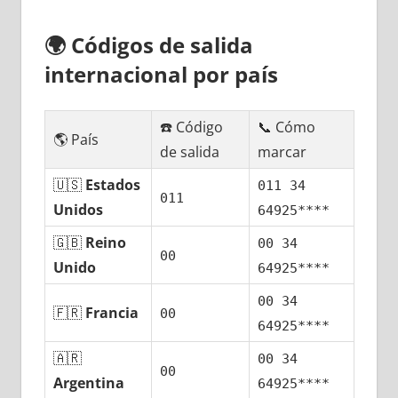
🌍
Códigos dе salida
internacional pοr país
☎️ Código
📞 Cómo
🌎 País
dе salida
marcar
🇺🇸
Estados
011 34
011
Unidos
64925****
🇬🇧
Reino
00 34
00
Unido
64925****
00 34
🇫🇷
Francia
00
64925****
🇦🇷
00 34
00
Argentina
64925****