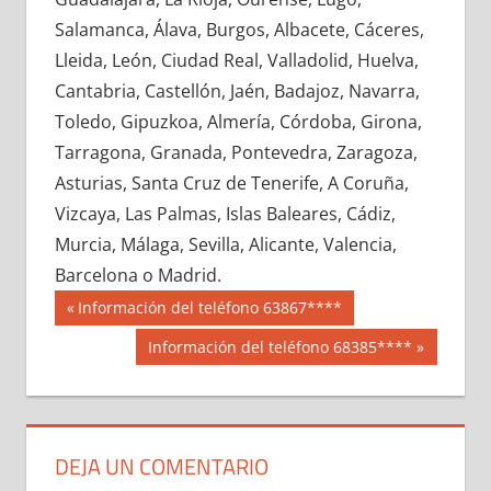
649250033
»
649250034
»
649250035
»
Salamanca, Álava, Burgos, Albacete, Cáceres,
649250036
»
649250037
»
649250038
»
Lleida, León, Ciudad Real, Valladolid, Huelva,
649250039
»
649250040
»
649250041
»
Cantabria, Castellón, Jaén, Badajoz, Navarra,
649250042
»
649250043
»
649250044
»
Toledo, Gipuzkoa, Almería, Córdoba, Girona,
649250045
»
649250046
»
649250047
»
Tarragona, Granada, Pontevedra, Zaragoza,
649250048
»
649250049
»
649250050
»
Asturias, Santa Cruz de Tenerife, A Coruña,
649250051
»
649250052
»
649250053
»
Vizcaya, Las Palmas, Islas Baleares, Cádiz,
649250054
»
649250055
»
649250056
»
Murcia, Málaga, Sevilla, Alicante, Valencia,
649250057
»
649250058
»
649250059
»
Barcelona o Madrid.
649250060
»
649250061
»
649250062
»
Navegación
64925
Entrada
Información del teléfono 63867****
649250063
»
649250064
»
649250065
»
anterior:
de
Siguiente
Información del teléfono 68385****
649250066
»
649250067
»
649250068
»
entrada:
entradas
649250069
»
649250070
»
649250071
»
649250072
»
649250073
»
649250074
»
649250075
»
649250076
»
649250077
»
DEJA UN COMENTARIO
649250078
»
649250079
»
649250080
»