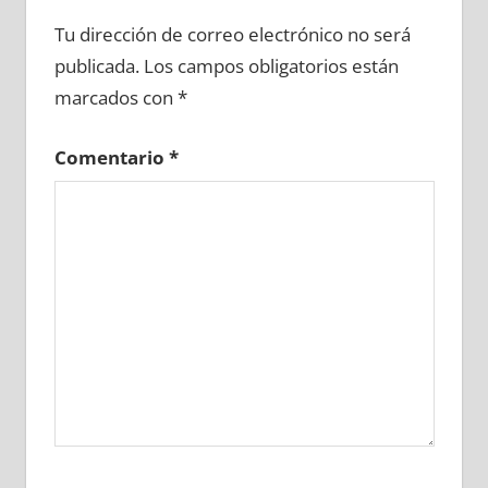
649250081
»
649250082
»
649250083
»
Tu dirección de correo electrónico no será
649250084
»
649250085
»
649250086
»
publicada.
Los campos obligatorios están
649250087
»
649250088
»
649250089
»
marcados con
*
649250090
»
649250091
»
649250092
»
649250093
»
649250094
»
649250095
»
Comentario
*
649250096
»
649250097
»
649250098
»
649250099
»
649250100
»
649250101
»
649250102
»
649250103
»
649250104
»
649250105
»
649250106
»
649250107
»
649250108
»
649250109
»
649250110
»
649250111
»
649250112
»
649250113
»
649250114
»
649250115
»
649250116
»
649250117
»
649250118
»
649250119
»
649250120
»
649250121
»
649250122
»
649250123
»
649250124
»
649250125
»
649250126
»
649250127
»
649250128
»