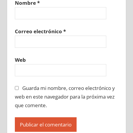
Nombre
*
649250129
»
649250130
»
649250131
»
649250132
»
649250133
»
649250134
»
649250135
»
649250136
»
649250137
»
649250138
»
649250139
»
649250140
»
Correo electrónico
*
649250141
»
649250142
»
649250143
»
649250144
»
649250145
»
649250146
»
649250147
»
649250148
»
649250149
»
Web
649250150
»
649250151
»
649250152
»
649250153
»
649250154
»
649250155
»
649250156
»
649250157
»
649250158
»
Guarda mi nombre, correo electrónico y
649250159
»
649250160
»
649250161
»
649250162
»
649250163
»
649250164
»
web en este navegador para la próxima vez
649250165
»
649250166
»
649250167
»
que comente.
649250168
»
649250169
»
649250170
»
649250171
»
649250172
»
649250173
»
649250174
»
649250175
»
649250176
»