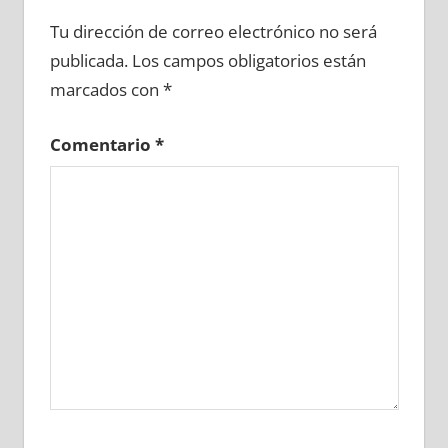
649280081
»
649280082
»
649280083
»
Tu dirección de correo electrónico no será
649280084
»
649280085
»
649280086
»
publicada.
Los campos obligatorios están
649280087
»
649280088
»
649280089
»
marcados con
*
649280090
»
649280091
»
649280092
»
649280093
»
649280094
»
649280095
»
Comentario
*
649280096
»
649280097
»
649280098
»
649280099
»
649280100
»
649280101
»
649280102
»
649280103
»
649280104
»
649280105
»
649280106
»
649280107
»
649280108
»
649280109
»
649280110
»
649280111
»
649280112
»
649280113
»
649280114
»
649280115
»
649280116
»
649280117
»
649280118
»
649280119
»
649280120
»
649280121
»
649280122
»
649280123
»
649280124
»
649280125
»
649280126
»
649280127
»
649280128
»