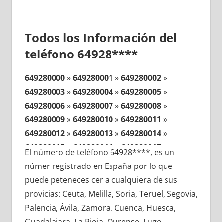
Todos los Información del
teléfono 64928****
649280000
»
649280001
»
649280002
»
649280003
»
649280004
»
649280005
»
649280006
»
649280007
»
649280008
»
649280009
»
649280010
»
649280011
»
649280012
»
649280013
»
649280014
»
649280015
»
649280016
»
649280017
»
El número de teléfono 64928****, es un
649280018
»
649280019
»
649280020
»
númer registrado en España por lo que
649280021
»
649280022
»
649280023
»
puede peteneces cer a cualquiera de sus
649280024
»
649280025
»
649280026
»
provicias: Ceuta, Melilla, Soria, Teruel, Segovia,
649280027
»
649280028
»
649280029
»
Palencia, Ávila, Zamora, Cuenca, Huesca,
649280030
»
649280031
»
649280032
»
Guadalajara, La Rioja, Ourense, Lugo,