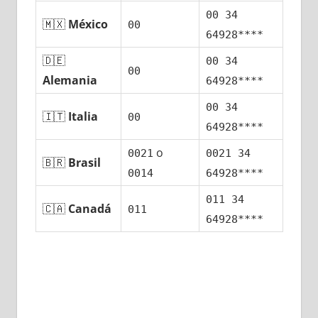
00 34
🇲🇽
México
00
64928****
🇩🇪
00 34
00
Alemania
64928****
00 34
🇮🇹
Italia
00
64928****
ο
0021
0021 34
🇧🇷
Brasil
0014
64928****
011 34
🇨🇦
Canadá
011
64928****