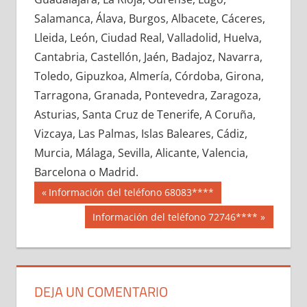
649280033
»
649280034
»
649280035
»
Salamanca, Álava, Burgos, Albacete, Cáceres,
649280036
»
649280037
»
649280038
»
Lleida, León, Ciudad Real, Valladolid, Huelva,
649280039
»
649280040
»
649280041
»
Cantabria, Castellón, Jaén, Badajoz, Navarra,
649280042
»
649280043
»
649280044
»
Toledo, Gipuzkoa, Almería, Córdoba, Girona,
649280045
»
649280046
»
649280047
»
Tarragona, Granada, Pontevedra, Zaragoza,
649280048
»
649280049
»
649280050
»
Asturias, Santa Cruz de Tenerife, A Coruña,
649280051
»
649280052
»
649280053
»
Vizcaya, Las Palmas, Islas Baleares, Cádiz,
649280054
»
649280055
»
649280056
»
Murcia, Málaga, Sevilla, Alicante, Valencia,
649280057
»
649280058
»
649280059
»
Barcelona o Madrid.
649280060
»
649280061
»
649280062
»
Navegación
64928
Entrada
Información del teléfono 68083****
649280063
»
649280064
»
649280065
»
anterior:
de
Siguiente
Información del teléfono 72746****
649280066
»
649280067
»
649280068
»
entrada:
entradas
649280069
»
649280070
»
649280071
»
649280072
»
649280073
»
649280074
»
649280075
»
649280076
»
649280077
»
DEJA UN COMENTARIO
649280078
»
649280079
»
649280080
»