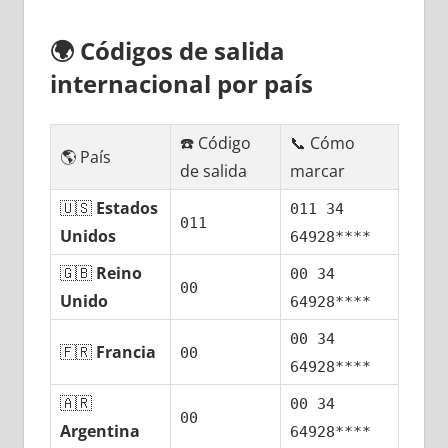
🌍
Códigos dе salida
internacional pοr país
☎️ Código
📞 Cómo
🌎 País
dе salida
marcar
🇺🇸
Estados
011 34
011
Unidos
64928****
🇬🇧
Reino
00 34
00
Unido
64928****
00 34
🇫🇷
Francia
00
64928****
🇦🇷
00 34
00
Argentina
64928****