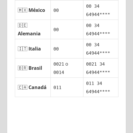
00 34
🇲🇽
México
00
64944****
🇩🇪
00 34
00
Alemania
64944****
00 34
🇮🇹
Italia
00
64944****
ο
0021
0021 34
🇧🇷
Brasil
0014
64944****
011 34
🇨🇦
Canadá
011
64944****