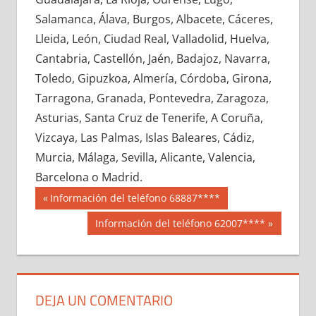
649440033
»
649440034
»
649440035
»
Salamanca, Álava, Burgos, Albacete, Cáceres,
649440036
»
649440037
»
649440038
»
Lleida, León, Ciudad Real, Valladolid, Huelva,
649440039
»
649440040
»
649440041
»
Cantabria, Castellón, Jaén, Badajoz, Navarra,
649440042
»
649440043
»
649440044
»
Toledo, Gipuzkoa, Almería, Córdoba, Girona,
649440045
»
649440046
»
649440047
»
Tarragona, Granada, Pontevedra, Zaragoza,
649440048
»
649440049
»
649440050
»
Asturias, Santa Cruz de Tenerife, A Coruña,
649440051
»
649440052
»
649440053
»
Vizcaya, Las Palmas, Islas Baleares, Cádiz,
649440054
»
649440055
»
649440056
»
Murcia, Málaga, Sevilla, Alicante, Valencia,
649440057
»
649440058
»
649440059
»
Barcelona o Madrid.
649440060
»
649440061
»
649440062
»
Navegación
64944
Entrada
Información del teléfono 68887****
649440063
»
649440064
»
649440065
»
anterior:
de
Siguiente
Información del teléfono 62007****
649440066
»
649440067
»
649440068
»
entrada:
entradas
649440069
»
649440070
»
649440071
»
649440072
»
649440073
»
649440074
»
649440075
»
649440076
»
649440077
»
DEJA UN COMENTARIO
649440078
»
649440079
»
649440080
»