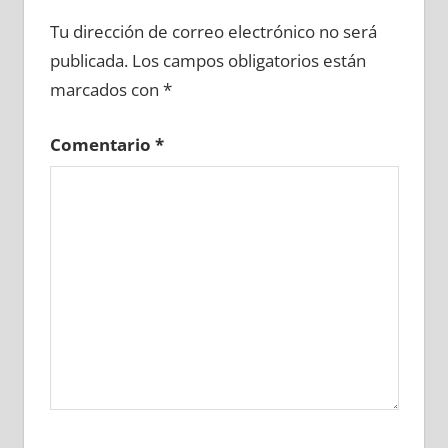
649440081
»
649440082
»
649440083
»
Tu dirección de correo electrónico no será
649440084
»
649440085
»
649440086
»
publicada.
Los campos obligatorios están
649440087
»
649440088
»
649440089
»
marcados con
*
649440090
»
649440091
»
649440092
»
649440093
»
649440094
»
649440095
»
Comentario
*
649440096
»
649440097
»
649440098
»
649440099
»
649440100
»
649440101
»
649440102
»
649440103
»
649440104
»
649440105
»
649440106
»
649440107
»
649440108
»
649440109
»
649440110
»
649440111
»
649440112
»
649440113
»
649440114
»
649440115
»
649440116
»
649440117
»
649440118
»
649440119
»
649440120
»
649440121
»
649440122
»
649440123
»
649440124
»
649440125
»
649440126
»
649440127
»
649440128
»