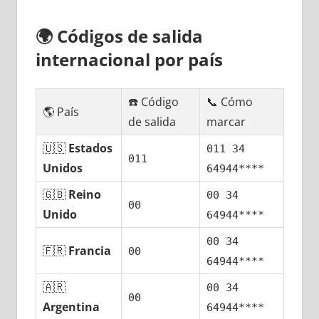
🌍
Códigos dе salida
internacional pοr país
☎️ Código
📞 Cómo
🌎 País
dе salida
marcar
🇺🇸
Estados
011 34
011
Unidos
64944****
🇬🇧
Reino
00 34
00
Unido
64944****
00 34
🇫🇷
Francia
00
64944****
🇦🇷
00 34
00
Argentina
64944****