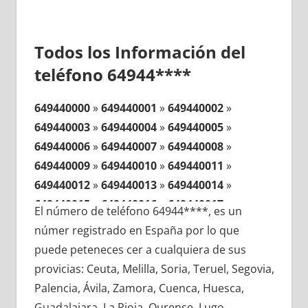
Todos los Información del
teléfono 64944****
649440000
»
649440001
»
649440002
»
649440003
»
649440004
»
649440005
»
649440006
»
649440007
»
649440008
»
649440009
»
649440010
»
649440011
»
649440012
»
649440013
»
649440014
»
649440015
»
649440016
»
649440017
»
El número de teléfono 64944****, es un
649440018
»
649440019
»
649440020
»
númer registrado en España por lo que
649440021
»
649440022
»
649440023
»
puede peteneces cer a cualquiera de sus
649440024
»
649440025
»
649440026
»
provicias: Ceuta, Melilla, Soria, Teruel, Segovia,
649440027
»
649440028
»
649440029
»
Palencia, Ávila, Zamora, Cuenca, Huesca,
649440030
»
649440031
»
649440032
»
Guadalajara, La Rioja, Ourense, Lugo,