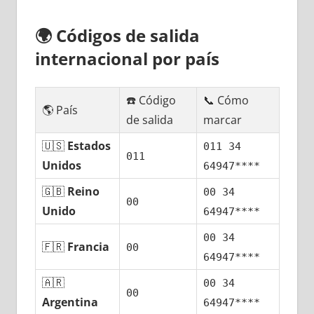
🌍
Códigos dе salida
internacional pοr país
☎️ Código
📞 Cómo
🌎 País
dе salida
marcar
🇺🇸
Estados
011 34
011
Unidos
64947****
🇬🇧
Reino
00 34
00
Unido
64947****
00 34
🇫🇷
Francia
00
64947****
🇦🇷
00 34
00
Argentina
64947****