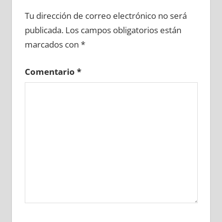
649470081
»
649470082
»
649470083
»
Tu dirección de correo electrónico no será
649470084
»
649470085
»
649470086
»
publicada.
Los campos obligatorios están
649470087
»
649470088
»
649470089
»
marcados con
*
649470090
»
649470091
»
649470092
»
649470093
»
649470094
»
649470095
»
Comentario
*
649470096
»
649470097
»
649470098
»
649470099
»
649470100
»
649470101
»
649470102
»
649470103
»
649470104
»
649470105
»
649470106
»
649470107
»
649470108
»
649470109
»
649470110
»
649470111
»
649470112
»
649470113
»
649470114
»
649470115
»
649470116
»
649470117
»
649470118
»
649470119
»
649470120
»
649470121
»
649470122
»
649470123
»
649470124
»
649470125
»
649470126
»
649470127
»
649470128
»