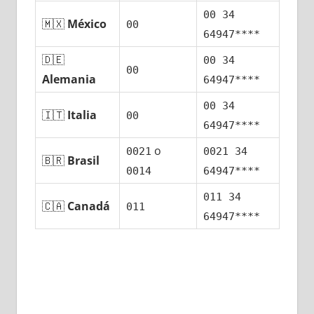
00 34
🇲🇽
México
00
64947****
🇩🇪
00 34
00
Alemania
64947****
00 34
🇮🇹
Italia
00
64947****
ο
0021
0021 34
🇧🇷
Brasil
0014
64947****
011 34
🇨🇦
Canadá
011
64947****