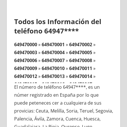
Todos los Información del
teléfono 64947****
649470000
»
649470001
»
649470002
»
649470003
»
649470004
»
649470005
»
649470006
»
649470007
»
649470008
»
649470009
»
649470010
»
649470011
»
649470012
»
649470013
»
649470014
»
649470015
»
649470016
»
649470017
»
El número de teléfono 64947****, es un
649470018
»
649470019
»
649470020
»
númer registrado en España por lo que
649470021
»
649470022
»
649470023
»
puede peteneces cer a cualquiera de sus
649470024
»
649470025
»
649470026
»
provicias: Ceuta, Melilla, Soria, Teruel, Segovia,
649470027
»
649470028
»
649470029
»
Palencia, Ávila, Zamora, Cuenca, Huesca,
649470030
»
649470031
»
649470032
»
Guadalajara, La Rioja, Ourense, Lugo,