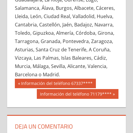
649470033
»
649470034
»
649470035
»
Salamanca, Álava, Burgos, Albacete, Cáceres,
649470036
»
649470037
»
649470038
»
Lleida, León, Ciudad Real, Valladolid, Huelva,
649470039
»
649470040
»
649470041
»
Cantabria, Castellón, Jaén, Badajoz, Navarra,
649470042
»
649470043
»
649470044
»
Toledo, Gipuzkoa, Almería, Córdoba, Girona,
649470045
»
649470046
»
649470047
»
Tarragona, Granada, Pontevedra, Zaragoza,
649470048
»
649470049
»
649470050
»
Asturias, Santa Cruz de Tenerife, A Coruña,
649470051
»
649470052
»
649470053
»
Vizcaya, Las Palmas, Islas Baleares, Cádiz,
649470054
»
649470055
»
649470056
»
Murcia, Málaga, Sevilla, Alicante, Valencia,
649470057
»
649470058
»
649470059
»
Barcelona o Madrid.
649470060
»
649470061
»
649470062
»
Navegación
64947
Entrada
Información del teléfono 67337****
649470063
»
649470064
»
649470065
»
anterior:
de
Siguiente
Información del teléfono 71179****
649470066
»
649470067
»
649470068
»
entrada:
entradas
649470069
»
649470070
»
649470071
»
649470072
»
649470073
»
649470074
»
649470075
»
649470076
»
649470077
»
DEJA UN COMENTARIO
649470078
»
649470079
»
649470080
»