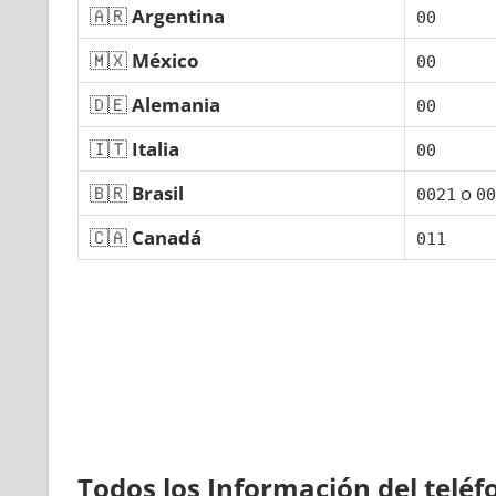
🇦🇷
Argentina
00
🇲🇽
México
00
🇩🇪
Alemania
00
🇮🇹
Italia
00
🇧🇷
Brasil
ο
0021
00
🇨🇦
Canadá
011
Todos los Información del telé