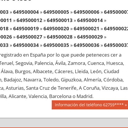
003
»
649500004
»
649500005
»
649500006
»
64950000
00011
»
649500012
»
649500013
»
649500014
»
018
»
649500019
»
649500020
»
649500021
»
64950002
00026
»
649500027
»
649500028
»
649500029
»
033
»
649500034
»
649500035
»
649500036
»
64950003
00041
»
649500042
»
649500043
»
649500044
»
egistrado en España por lo que puede peteneces cer a
048
»
649500049
»
649500050
»
649500051
»
64950005
, Teruel, Segovia, Palencia, Ávila, Zamora, Cuenca, Huesca,
00056
»
649500057
»
649500058
»
649500059
»
Álava, Burgos, Albacete, Cáceres, Lleida, León, Ciudad
063
»
649500064
»
649500065
»
649500066
»
64950006
aén, Badajoz, Navarra, Toledo, Gipuzkoa, Almería, Córdoba,
00071
»
649500072
»
649500073
»
649500074
»
, Asturias, Santa Cruz de Tenerife, A Coruña, Vizcaya, Las
078
»
649500079
»
649500080
»
649500081
»
64950008
lla, Alicante, Valencia, Barcelona o Madrid.
00086
»
649500087
»
649500088
»
649500089
»
Siguiente
Información del teléfono 62759****
093
»
649500094
»
649500095
»
649500096
»
64950009
entrada:
00101
»
649500102
»
649500103
»
649500104
»
108
»
649500109
»
649500110
»
649500111
»
64950011