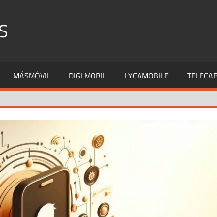
S
MÁSMÓVIL
DIGI MOBIL
LYCAMOBILE
TELECAB