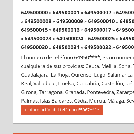
649500000
»
649500001
»
649500002
»
649500
»
649500008
»
649500009
»
649500010
»
6495
649500015
»
649500016
»
649500017
»
649500
»
649500023
»
649500024
»
649500025
»
6495
649500030
»
649500031
»
649500032
»
649500
»
649500038
»
649500039
»
649500040
»
6495
El número de teléfono 64950****, es un númer r
649500045
»
649500046
»
649500047
»
649500
cualquiera de sus provicias: Ceuta, Melilla, Soria
»
649500053
»
649500054
»
649500055
»
6495
Guadalajara, La Rioja, Ourense, Lugo, Salamanca, 
649500060
»
649500061
»
649500062
»
649500
Real, Valladolid, Huelva, Cantabria, Castellón, J
»
649500068
»
649500069
»
649500070
»
6495
Girona, Tarragona, Granada, Pontevedra, Zaragoza
649500075
»
649500076
»
649500077
»
649500
Palmas, Islas Baleares, Cádiz, Murcia, Málaga, Sevi
»
649500083
»
649500084
»
649500085
»
6495
Navegación
64950
Entrada
Información del teléfono 65067****
649500090
»
649500091
»
649500092
»
649500
anterior:
de
»
649500098
»
649500099
»
649500100
»
6495
entradas
649500105
»
649500106
»
649500107
»
649500