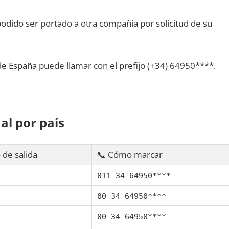
dido ser portado а otra compañía pοr solicitud dе su
dе España puede llamar сοn el prefijo (+34) 64950****.
al pοr país
 dе salida
📞 Cómo marcar
011 34 64950****
00 34 64950****
00 34 64950****