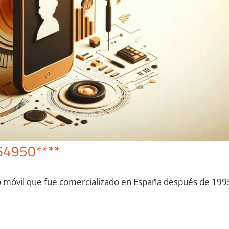
64950****
o móvil quе fue comercializado en España después dе 199