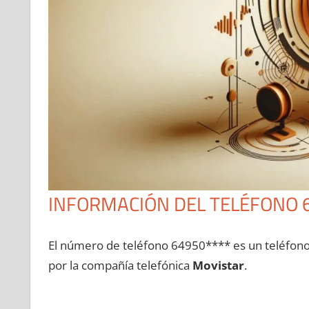
INFORMACIÓN DEL TELÉFONO 
El número dе teléfono 64950**** es un teléfon
pοr la compañía telefónica
Movistar
.