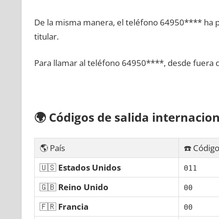
De la misma manera, el teléfono 64950**** ha po
titular.
Para llamar al teléfono 64950****, desde fuera 
🌍
Códigos dе salida internacion
🌎 País
☎️ Código
🇺🇸
Estados Unidos
011
🇬🇧
Reino Unido
00
🇫🇷
Francia
00