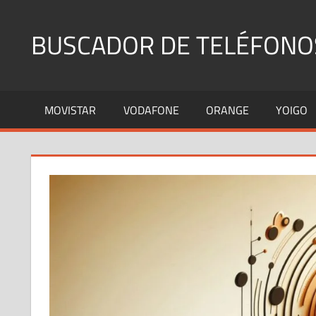
Saltar
al
BUSCADOR DE TELÉFONO
contenido
Identifica
Números
MOVISTAR
VODAFONE
ORANGE
YOIGO
Fijos
y
Móviles