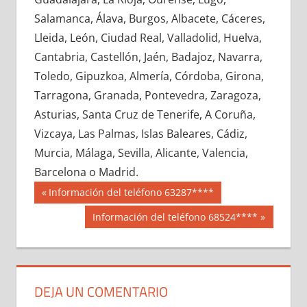
649530033
»
649530034
»
649530035
»
Salamanca, Álava, Burgos, Albacete, Cáceres,
649530036
»
649530037
»
649530038
»
Lleida, León, Ciudad Real, Valladolid, Huelva,
649530039
»
649530040
»
649530041
»
Cantabria, Castellón, Jaén, Badajoz, Navarra,
649530042
»
649530043
»
649530044
»
Toledo, Gipuzkoa, Almería, Córdoba, Girona,
649530045
»
649530046
»
649530047
»
Tarragona, Granada, Pontevedra, Zaragoza,
649530048
»
649530049
»
649530050
»
Asturias, Santa Cruz de Tenerife, A Coruña,
649530051
»
649530052
»
649530053
»
Vizcaya, Las Palmas, Islas Baleares, Cádiz,
649530054
»
649530055
»
649530056
»
Murcia, Málaga, Sevilla, Alicante, Valencia,
649530057
»
649530058
»
649530059
»
Barcelona o Madrid.
649530060
»
649530061
»
649530062
»
Navegación
64953
Entrada
Información del teléfono 63287****
649530063
»
649530064
»
649530065
»
anterior:
de
Siguiente
Información del teléfono 68524****
649530066
»
649530067
»
649530068
»
entrada:
entradas
649530069
»
649530070
»
649530071
»
649530072
»
649530073
»
649530074
»
649530075
»
649530076
»
649530077
»
DEJA UN COMENTARIO
649530078
»
649530079
»
649530080
»