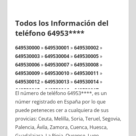
Todos los Información del
teléfono 64953****
649530000
»
649530001
»
649530002
»
649530003
»
649530004
»
649530005
»
649530006
»
649530007
»
649530008
»
649530009
»
649530010
»
649530011
»
649530012
»
649530013
»
649530014
»
649530015
»
649530016
»
649530017
»
El número de teléfono 64953****, es un
649530018
»
649530019
»
649530020
»
númer registrado en España por lo que
649530021
»
649530022
»
649530023
»
puede peteneces cer a cualquiera de sus
649530024
»
649530025
»
649530026
»
provicias: Ceuta, Melilla, Soria, Teruel, Segovia,
649530027
»
649530028
»
649530029
»
Palencia, Ávila, Zamora, Cuenca, Huesca,
649530030
»
649530031
»
649530032
»
Guadalajara, La Rioja, Ourense, Lugo,