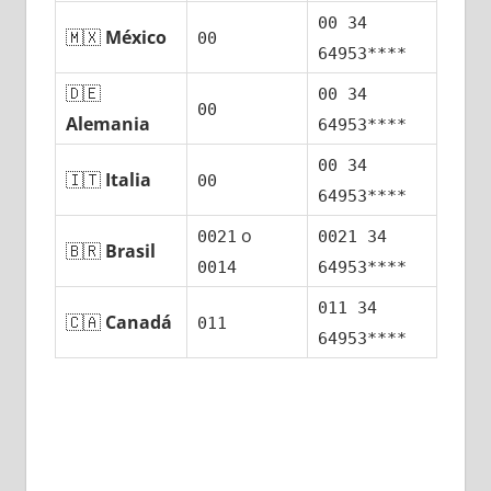
00 34
🇲🇽
México
00
64953****
🇩🇪
00 34
00
Alemania
64953****
00 34
🇮🇹
Italia
00
64953****
ο
0021
0021 34
🇧🇷
Brasil
0014
64953****
011 34
🇨🇦
Canadá
011
64953****