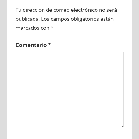
649530081
»
649530082
»
649530083
»
Tu dirección de correo electrónico no será
649530084
»
649530085
»
649530086
»
publicada.
Los campos obligatorios están
649530087
»
649530088
»
649530089
»
marcados con
*
649530090
»
649530091
»
649530092
»
649530093
»
649530094
»
649530095
»
Comentario
*
649530096
»
649530097
»
649530098
»
649530099
»
649530100
»
649530101
»
649530102
»
649530103
»
649530104
»
649530105
»
649530106
»
649530107
»
649530108
»
649530109
»
649530110
»
649530111
»
649530112
»
649530113
»
649530114
»
649530115
»
649530116
»
649530117
»
649530118
»
649530119
»
649530120
»
649530121
»
649530122
»
649530123
»
649530124
»
649530125
»
649530126
»
649530127
»
649530128
»