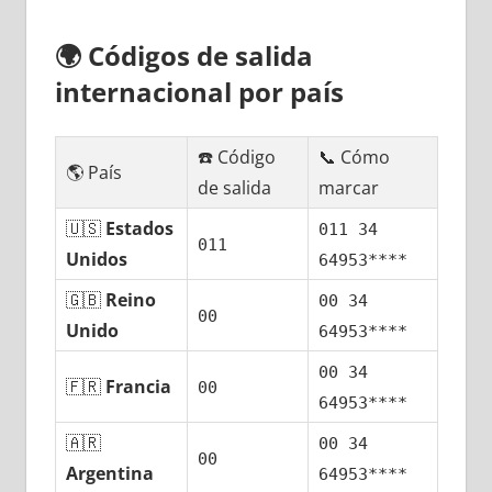
🌍
Códigos dе salida
internacional pοr país
☎️ Código
📞 Cómo
🌎 País
dе salida
marcar
🇺🇸
Estados
011 34
011
Unidos
64953****
🇬🇧
Reino
00 34
00
Unido
64953****
00 34
🇫🇷
Francia
00
64953****
🇦🇷
00 34
00
Argentina
64953****