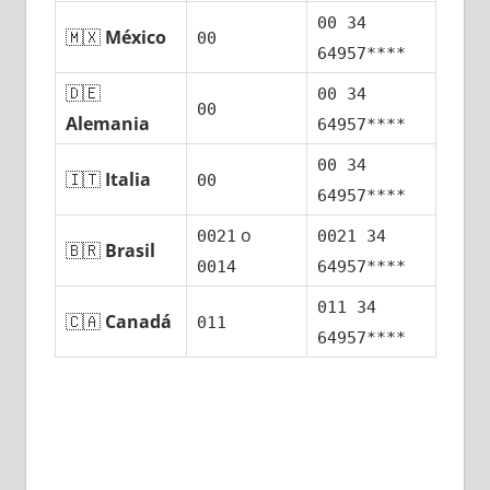
00 34
🇲🇽
México
00
64957****
🇩🇪
00 34
00
Alemania
64957****
00 34
🇮🇹
Italia
00
64957****
ο
0021
0021 34
🇧🇷
Brasil
0014
64957****
011 34
🇨🇦
Canadá
011
64957****