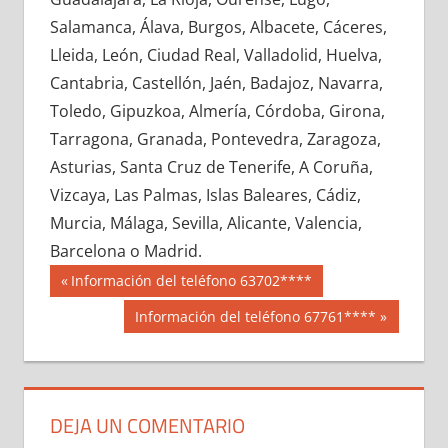
649570033
»
649570034
»
649570035
»
Salamanca, Álava, Burgos, Albacete, Cáceres,
649570036
»
649570037
»
649570038
»
Lleida, León, Ciudad Real, Valladolid, Huelva,
649570039
»
649570040
»
649570041
»
Cantabria, Castellón, Jaén, Badajoz, Navarra,
649570042
»
649570043
»
649570044
»
Toledo, Gipuzkoa, Almería, Córdoba, Girona,
649570045
»
649570046
»
649570047
»
Tarragona, Granada, Pontevedra, Zaragoza,
649570048
»
649570049
»
649570050
»
Asturias, Santa Cruz de Tenerife, A Coruña,
649570051
»
649570052
»
649570053
»
Vizcaya, Las Palmas, Islas Baleares, Cádiz,
649570054
»
649570055
»
649570056
»
Murcia, Málaga, Sevilla, Alicante, Valencia,
649570057
»
649570058
»
649570059
»
Barcelona o Madrid.
649570060
»
649570061
»
649570062
»
Navegación
64957
Entrada
Información del teléfono 63702****
649570063
»
649570064
»
649570065
»
anterior:
de
Siguiente
Información del teléfono 67761****
649570066
»
649570067
»
649570068
»
entrada:
entradas
649570069
»
649570070
»
649570071
»
649570072
»
649570073
»
649570074
»
649570075
»
649570076
»
649570077
»
DEJA UN COMENTARIO
649570078
»
649570079
»
649570080
»