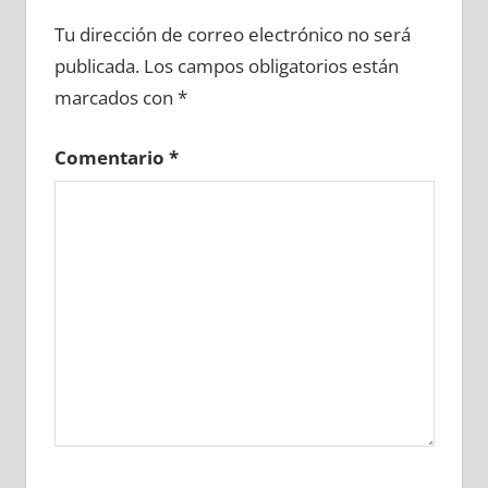
649570081
»
649570082
»
649570083
»
Tu dirección de correo electrónico no será
649570084
»
649570085
»
649570086
»
publicada.
Los campos obligatorios están
649570087
»
649570088
»
649570089
»
marcados con
*
649570090
»
649570091
»
649570092
»
649570093
»
649570094
»
649570095
»
Comentario
*
649570096
»
649570097
»
649570098
»
649570099
»
649570100
»
649570101
»
649570102
»
649570103
»
649570104
»
649570105
»
649570106
»
649570107
»
649570108
»
649570109
»
649570110
»
649570111
»
649570112
»
649570113
»
649570114
»
649570115
»
649570116
»
649570117
»
649570118
»
649570119
»
649570120
»
649570121
»
649570122
»
649570123
»
649570124
»
649570125
»
649570126
»
649570127
»
649570128
»