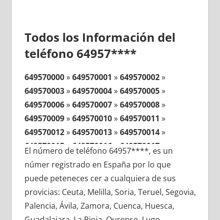
Todos los Información del
teléfono 64957****
649570000
»
649570001
»
649570002
»
649570003
»
649570004
»
649570005
»
649570006
»
649570007
»
649570008
»
649570009
»
649570010
»
649570011
»
649570012
»
649570013
»
649570014
»
649570015
»
649570016
»
649570017
»
El número de teléfono 64957****, es un
649570018
»
649570019
»
649570020
»
númer registrado en España por lo que
649570021
»
649570022
»
649570023
»
puede peteneces cer a cualquiera de sus
649570024
»
649570025
»
649570026
»
provicias: Ceuta, Melilla, Soria, Teruel, Segovia,
649570027
»
649570028
»
649570029
»
Palencia, Ávila, Zamora, Cuenca, Huesca,
649570030
»
649570031
»
649570032
»
Guadalajara, La Rioja, Ourense, Lugo,