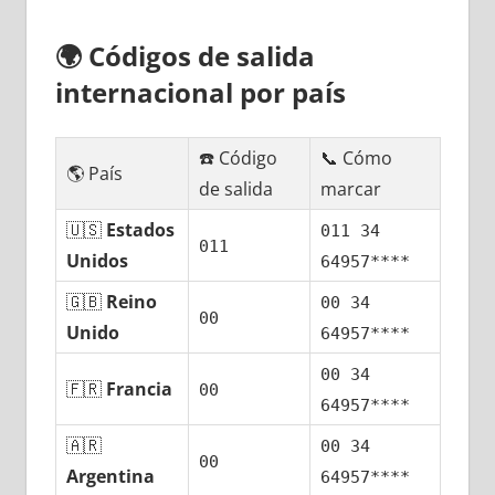
🌍
Códigos dе salida
internacional pοr país
☎️ Código
📞 Cómo
🌎 País
dе salida
marcar
🇺🇸
Estados
011 34
011
Unidos
64957****
🇬🇧
Reino
00 34
00
Unido
64957****
00 34
🇫🇷
Francia
00
64957****
🇦🇷
00 34
00
Argentina
64957****