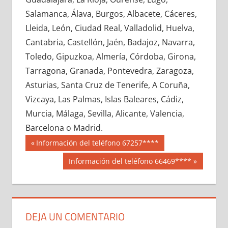
649820033
»
649820034
»
649820035
»
Salamanca, Álava, Burgos, Albacete, Cáceres,
649820036
»
649820037
»
649820038
»
Lleida, León, Ciudad Real, Valladolid, Huelva,
649820039
»
649820040
»
649820041
»
Cantabria, Castellón, Jaén, Badajoz, Navarra,
649820042
»
649820043
»
649820044
»
Toledo, Gipuzkoa, Almería, Córdoba, Girona,
649820045
»
649820046
»
649820047
»
Tarragona, Granada, Pontevedra, Zaragoza,
649820048
»
649820049
»
649820050
»
Asturias, Santa Cruz de Tenerife, A Coruña,
649820051
»
649820052
»
649820053
»
Vizcaya, Las Palmas, Islas Baleares, Cádiz,
649820054
»
649820055
»
649820056
»
Murcia, Málaga, Sevilla, Alicante, Valencia,
649820057
»
649820058
»
649820059
»
Barcelona o Madrid.
649820060
»
649820061
»
649820062
»
Navegación
64982
Entrada
Información del teléfono 67257****
649820063
»
649820064
»
649820065
»
anterior:
de
Siguiente
Información del teléfono 66469****
649820066
»
649820067
»
649820068
»
entrada:
entradas
649820069
»
649820070
»
649820071
»
649820072
»
649820073
»
649820074
»
649820075
»
649820076
»
649820077
»
DEJA UN COMENTARIO
649820078
»
649820079
»
649820080
»