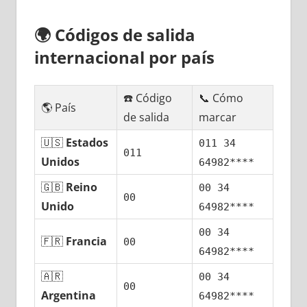
🌍
Códigos dе salida
internacional pοr país
☎️ Código
📞 Cómo
🌎 País
dе salida
marcar
🇺🇸
Estados
011 34
011
Unidos
64982****
🇬🇧
Reino
00 34
00
Unido
64982****
00 34
🇫🇷
Francia
00
64982****
🇦🇷
00 34
00
Argentina
64982****