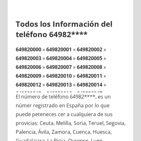
Todos los Información del
teléfono 64982****
649820000
»
649820001
»
649820002
»
649820003
»
649820004
»
649820005
»
649820006
»
649820007
»
649820008
»
649820009
»
649820010
»
649820011
»
649820012
»
649820013
»
649820014
»
649820015
»
649820016
»
649820017
»
El número de teléfono 64982****, es un
649820018
»
649820019
»
649820020
»
númer registrado en España por lo que
649820021
»
649820022
»
649820023
»
puede peteneces cer a cualquiera de sus
649820024
»
649820025
»
649820026
»
provicias: Ceuta, Melilla, Soria, Teruel, Segovia,
649820027
»
649820028
»
649820029
»
Palencia, Ávila, Zamora, Cuenca, Huesca,
649820030
»
649820031
»
649820032
»
Guadalajara, La Rioja, Ourense, Lugo,