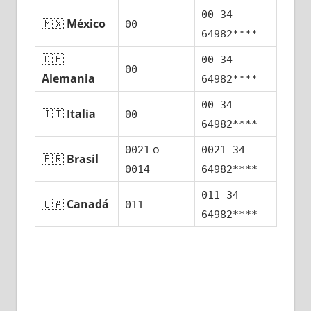
00 34
🇲🇽
México
00
64982****
🇩🇪
00 34
00
Alemania
64982****
00 34
🇮🇹
Italia
00
64982****
ο
0021
0021 34
🇧🇷
Brasil
0014
64982****
011 34
🇨🇦
Canadá
011
64982****