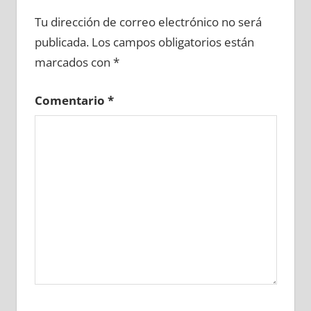
649820081
»
649820082
»
649820083
»
Tu dirección de correo electrónico no será
649820084
»
649820085
»
649820086
»
publicada.
Los campos obligatorios están
649820087
»
649820088
»
649820089
»
marcados con
*
649820090
»
649820091
»
649820092
»
649820093
»
649820094
»
649820095
»
Comentario
*
649820096
»
649820097
»
649820098
»
649820099
»
649820100
»
649820101
»
649820102
»
649820103
»
649820104
»
649820105
»
649820106
»
649820107
»
649820108
»
649820109
»
649820110
»
649820111
»
649820112
»
649820113
»
649820114
»
649820115
»
649820116
»
649820117
»
649820118
»
649820119
»
649820120
»
649820121
»
649820122
»
649820123
»
649820124
»
649820125
»
649820126
»
649820127
»
649820128
»