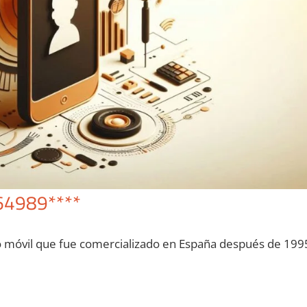
64989****
o móvil quе fue comercializado en España después dе 199