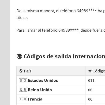
De la misma manera, el teléfono 64989**** ha po
titular.
Para llamar al teléfono 64989****, desde fuera 
🌍
Códigos dе salida internacion
🌎 País
☎️ Código
🇺🇸
Estados Unidos
011
🇬🇧
Reino Unido
00
🇫🇷
Francia
00