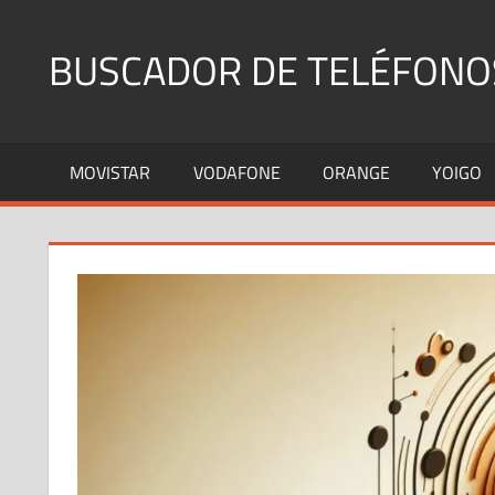
Saltar
al
BUSCADOR DE TELÉFONO
contenido
Identifica
Números
MOVISTAR
VODAFONE
ORANGE
YOIGO
Fijos
y
Móviles