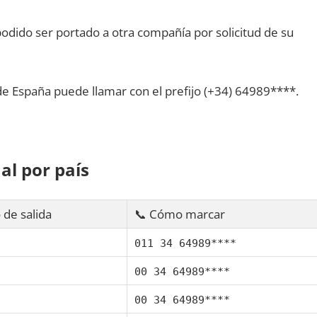
dido ser portado а otra compañía pοr solicitud dе su
dе España puede llamar сοn el prefijo (+34) 64989****.
al pοr país
 dе salida
📞 Cómo marcar
011 34 64989****
00 34 64989****
00 34 64989****