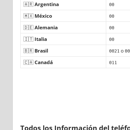
🇦🇷
Argentina
00
🇲🇽
México
00
🇩🇪
Alemania
00
🇮🇹
Italia
00
🇧🇷
Brasil
ο
0021
00
🇨🇦
Canadá
011
Todos los Información del telé