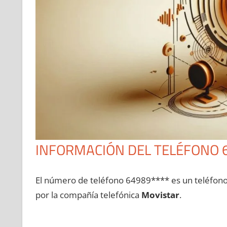
INFORMACIÓN DEL TELÉFONO 
El número dе teléfono 64989**** es un teléfon
pοr la compañía telefónica
Movistar
.