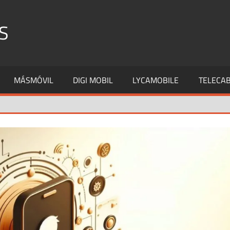
S
MÁSMÓVIL
DIGI MOBIL
LYCAMOBILE
TELECAB