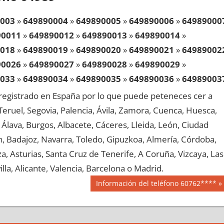
003
»
649890004
»
649890005
»
649890006
»
64989000
90011
»
649890012
»
649890013
»
649890014
»
018
»
649890019
»
649890020
»
649890021
»
64989002
90026
»
649890027
»
649890028
»
649890029
»
033
»
649890034
»
649890035
»
649890036
»
64989003
90041
»
649890042
»
649890043
»
649890044
»
egistrado en España por lo que puede peteneces cer a
048
»
649890049
»
649890050
»
649890051
»
64989005
, Teruel, Segovia, Palencia, Ávila, Zamora, Cuenca, Huesca,
90056
»
649890057
»
649890058
»
649890059
»
Álava, Burgos, Albacete, Cáceres, Lleida, León, Ciudad
063
»
649890064
»
649890065
»
649890066
»
64989006
aén, Badajoz, Navarra, Toledo, Gipuzkoa, Almería, Córdoba,
90071
»
649890072
»
649890073
»
649890074
»
, Asturias, Santa Cruz de Tenerife, A Coruña, Vizcaya, Las
078
»
649890079
»
649890080
»
649890081
»
64989008
lla, Alicante, Valencia, Barcelona o Madrid.
90086
»
649890087
»
649890088
»
649890089
»
Siguiente
Información del teléfono 60762****
093
»
649890094
»
649890095
»
649890096
»
64989009
entrada:
90101
»
649890102
»
649890103
»
649890104
»
108
»
649890109
»
649890110
»
649890111
»
64989011