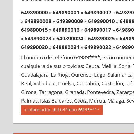
649890000
»
649890001
»
649890002
»
649890
»
649890008
»
649890009
»
649890010
»
6498
649890015
»
649890016
»
649890017
»
649890
»
649890023
»
649890024
»
649890025
»
6498
649890030
»
649890031
»
649890032
»
649890
»
649890038
»
649890039
»
649890040
»
6498
El número de teléfono 64989****, es un númer r
649890045
»
649890046
»
649890047
»
649890
cualquiera de sus provicias: Ceuta, Melilla, Soria
»
649890053
»
649890054
»
649890055
»
6498
Guadalajara, La Rioja, Ourense, Lugo, Salamanca, 
649890060
»
649890061
»
649890062
»
649890
Real, Valladolid, Huelva, Cantabria, Castellón, J
»
649890068
»
649890069
»
649890070
»
6498
Girona, Tarragona, Granada, Pontevedra, Zaragoza
649890075
»
649890076
»
649890077
»
649890
Palmas, Islas Baleares, Cádiz, Murcia, Málaga, Sevi
»
649890083
»
649890084
»
649890085
»
6498
Navegación
64989
Entrada
Información del teléfono 66195****
649890090
»
649890091
»
649890092
»
649890
anterior:
de
»
649890098
»
649890099
»
649890100
»
6498
entradas
649890105
»
649890106
»
649890107
»
649890