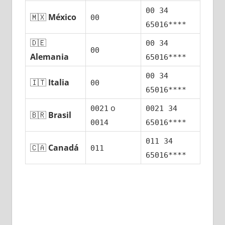
00 34
🇲🇽
México
00
65016****
🇩🇪
00 34
00
Alemania
65016****
00 34
🇮🇹
Italia
00
65016****
ο
0021
0021 34
🇧🇷
Brasil
0014
65016****
011 34
🇨🇦
Canadá
011
65016****