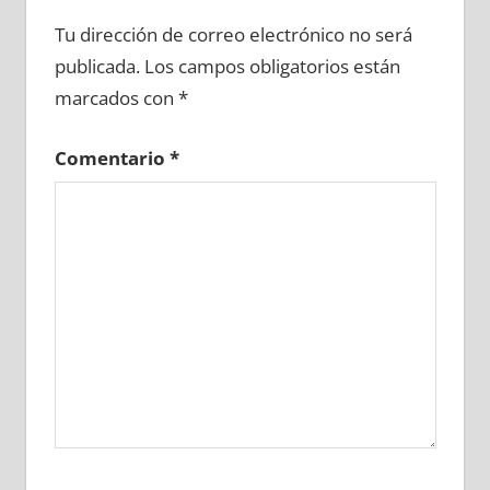
650160081
»
650160082
»
650160083
»
Tu dirección de correo electrónico no será
650160084
»
650160085
»
650160086
»
publicada.
Los campos obligatorios están
650160087
»
650160088
»
650160089
»
marcados con
*
650160090
»
650160091
»
650160092
»
650160093
»
650160094
»
650160095
»
Comentario
*
650160096
»
650160097
»
650160098
»
650160099
»
650160100
»
650160101
»
650160102
»
650160103
»
650160104
»
650160105
»
650160106
»
650160107
»
650160108
»
650160109
»
650160110
»
650160111
»
650160112
»
650160113
»
650160114
»
650160115
»
650160116
»
650160117
»
650160118
»
650160119
»
650160120
»
650160121
»
650160122
»
650160123
»
650160124
»
650160125
»
650160126
»
650160127
»
650160128
»