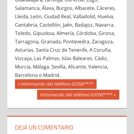
650160033
»
650160034
»
650160035
»
Salamanca, Álava, Burgos, Albacete, Cáceres,
650160036
»
650160037
»
650160038
»
Lleida, León, Ciudad Real, Valladolid, Huelva,
650160039
»
650160040
»
650160041
»
Cantabria, Castellón, Jaén, Badajoz, Navarra,
650160042
»
650160043
»
650160044
»
Toledo, Gipuzkoa, Almería, Córdoba, Girona,
650160045
»
650160046
»
650160047
»
Tarragona, Granada, Pontevedra, Zaragoza,
650160048
»
650160049
»
650160050
»
Asturias, Santa Cruz de Tenerife, A Coruña,
650160051
»
650160052
»
650160053
»
Vizcaya, Las Palmas, Islas Baleares, Cádiz,
650160054
»
650160055
»
650160056
»
Murcia, Málaga, Sevilla, Alicante, Valencia,
650160057
»
650160058
»
650160059
»
Barcelona o Madrid.
650160060
»
650160061
»
650160062
»
Navegación
65016
Entrada
Información del teléfono 62558****
650160063
»
650160064
»
650160065
»
anterior:
de
Siguiente
Información del teléfono 63700****
650160066
»
650160067
»
650160068
»
entrada:
entradas
650160069
»
650160070
»
650160071
»
650160072
»
650160073
»
650160074
»
650160075
»
650160076
»
650160077
»
DEJA UN COMENTARIO
650160078
»
650160079
»
650160080
»