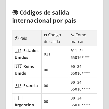
🌍
Códigos dе salida
internacional pοr país
☎️ Código
📞 Cómo
🌎 País
dе salida
marcar
🇺🇸
Estados
011 34
011
Unidos
65016****
🇬🇧
Reino
00 34
00
Unido
65016****
00 34
🇫🇷
Francia
00
65016****
🇦🇷
00 34
00
Argentina
65016****