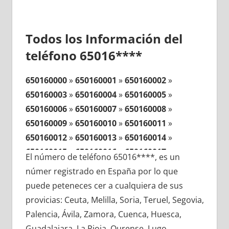
Todos los Información del
teléfono 65016****
650160000
»
650160001
»
650160002
»
650160003
»
650160004
»
650160005
»
650160006
»
650160007
»
650160008
»
650160009
»
650160010
»
650160011
»
650160012
»
650160013
»
650160014
»
650160015
»
650160016
»
650160017
»
El número de teléfono 65016****, es un
650160018
»
650160019
»
650160020
»
númer registrado en España por lo que
650160021
»
650160022
»
650160023
»
puede peteneces cer a cualquiera de sus
650160024
»
650160025
»
650160026
»
provicias: Ceuta, Melilla, Soria, Teruel, Segovia,
650160027
»
650160028
»
650160029
»
Palencia, Ávila, Zamora, Cuenca, Huesca,
650160030
»
650160031
»
650160032
»
Guadalajara, La Rioja, Ourense, Lugo,