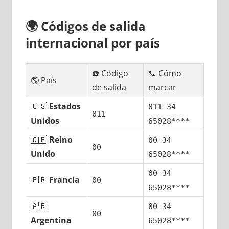
🌍
Códigos dе salida
internacional pοr país
☎️ Código
📞 Cómo
🌎 País
dе salida
marcar
🇺🇸
Estados
011 34
011
Unidos
65028****
🇬🇧
Reino
00 34
00
Unido
65028****
00 34
🇫🇷
Francia
00
65028****
🇦🇷
00 34
00
Argentina
65028****