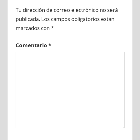
650280081
»
650280082
»
650280083
»
Tu dirección de correo electrónico no será
650280084
»
650280085
»
650280086
»
publicada.
Los campos obligatorios están
650280087
»
650280088
»
650280089
»
marcados con
*
650280090
»
650280091
»
650280092
»
650280093
»
650280094
»
650280095
»
Comentario
*
650280096
»
650280097
»
650280098
»
650280099
»
650280100
»
650280101
»
650280102
»
650280103
»
650280104
»
650280105
»
650280106
»
650280107
»
650280108
»
650280109
»
650280110
»
650280111
»
650280112
»
650280113
»
650280114
»
650280115
»
650280116
»
650280117
»
650280118
»
650280119
»
650280120
»
650280121
»
650280122
»
650280123
»
650280124
»
650280125
»
650280126
»
650280127
»
650280128
»