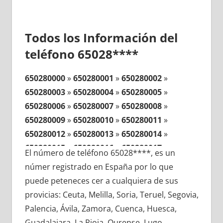
Todos los Información del
teléfono 65028****
650280000
»
650280001
»
650280002
»
650280003
»
650280004
»
650280005
»
650280006
»
650280007
»
650280008
»
650280009
»
650280010
»
650280011
»
650280012
»
650280013
»
650280014
»
650280015
»
650280016
»
650280017
»
El número de teléfono 65028****, es un
650280018
»
650280019
»
650280020
»
númer registrado en España por lo que
650280021
»
650280022
»
650280023
»
puede peteneces cer a cualquiera de sus
650280024
»
650280025
»
650280026
»
provicias: Ceuta, Melilla, Soria, Teruel, Segovia,
650280027
»
650280028
»
650280029
»
Palencia, Ávila, Zamora, Cuenca, Huesca,
650280030
»
650280031
»
650280032
»
Guadalajara, La Rioja, Ourense, Lugo,