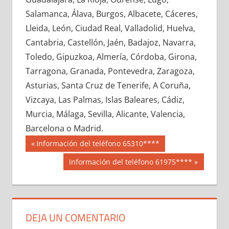
650280033
»
650280034
»
650280035
»
Salamanca, Álava, Burgos, Albacete, Cáceres,
650280036
»
650280037
»
650280038
»
Lleida, León, Ciudad Real, Valladolid, Huelva,
650280039
»
650280040
»
650280041
»
Cantabria, Castellón, Jaén, Badajoz, Navarra,
650280042
»
650280043
»
650280044
»
Toledo, Gipuzkoa, Almería, Córdoba, Girona,
650280045
»
650280046
»
650280047
»
Tarragona, Granada, Pontevedra, Zaragoza,
650280048
»
650280049
»
650280050
»
Asturias, Santa Cruz de Tenerife, A Coruña,
650280051
»
650280052
»
650280053
»
Vizcaya, Las Palmas, Islas Baleares, Cádiz,
650280054
»
650280055
»
650280056
»
Murcia, Málaga, Sevilla, Alicante, Valencia,
650280057
»
650280058
»
650280059
»
Barcelona o Madrid.
650280060
»
650280061
»
650280062
»
Navegación
65028
Entrada
Información del teléfono 65310****
650280063
»
650280064
»
650280065
»
anterior:
de
Siguiente
Información del teléfono 61975****
650280066
»
650280067
»
650280068
»
entrada:
entradas
650280069
»
650280070
»
650280071
»
650280072
»
650280073
»
650280074
»
650280075
»
650280076
»
650280077
»
DEJA UN COMENTARIO
650280078
»
650280079
»
650280080
»