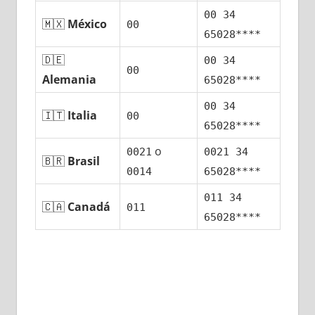
00 34
🇲🇽
México
00
65028****
🇩🇪
00 34
00
Alemania
65028****
00 34
🇮🇹
Italia
00
65028****
ο
0021
0021 34
🇧🇷
Brasil
0014
65028****
011 34
🇨🇦
Canadá
011
65028****