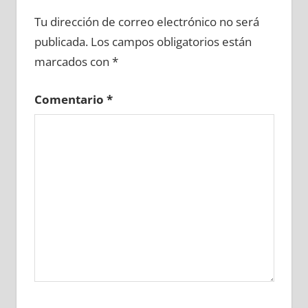
650320081
»
650320082
»
650320083
»
Tu dirección de correo electrónico no será
650320084
»
650320085
»
650320086
»
publicada.
Los campos obligatorios están
650320087
»
650320088
»
650320089
»
marcados con
*
650320090
»
650320091
»
650320092
»
650320093
»
650320094
»
650320095
»
Comentario
*
650320096
»
650320097
»
650320098
»
650320099
»
650320100
»
650320101
»
650320102
»
650320103
»
650320104
»
650320105
»
650320106
»
650320107
»
650320108
»
650320109
»
650320110
»
650320111
»
650320112
»
650320113
»
650320114
»
650320115
»
650320116
»
650320117
»
650320118
»
650320119
»
650320120
»
650320121
»
650320122
»
650320123
»
650320124
»
650320125
»
650320126
»
650320127
»
650320128
»