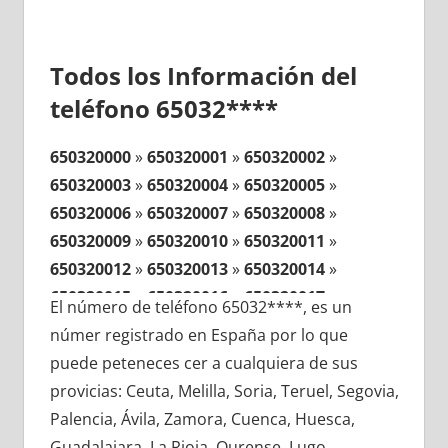
Todos los Información del
teléfono 65032****
650320000
»
650320001
»
650320002
»
650320003
»
650320004
»
650320005
»
650320006
»
650320007
»
650320008
»
650320009
»
650320010
»
650320011
»
650320012
»
650320013
»
650320014
»
650320015
»
650320016
»
650320017
»
El número de teléfono 65032****, es un
650320018
»
650320019
»
650320020
»
númer registrado en España por lo que
650320021
»
650320022
»
650320023
»
puede peteneces cer a cualquiera de sus
650320024
»
650320025
»
650320026
»
provicias: Ceuta, Melilla, Soria, Teruel, Segovia,
650320027
»
650320028
»
650320029
»
Palencia, Ávila, Zamora, Cuenca, Huesca,
650320030
»
650320031
»
650320032
»
Guadalajara, La Rioja, Ourense, Lugo,