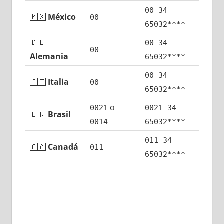
00 34
🇲🇽
México
00
65032****
🇩🇪
00 34
00
Alemania
65032****
00 34
🇮🇹
Italia
00
65032****
ο
0021
0021 34
🇧🇷
Brasil
0014
65032****
011 34
🇨🇦
Canadá
011
65032****