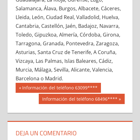
650320033
»
650320034
»
650320035
»
Salamanca, Álava, Burgos, Albacete, Cáceres,
650320036
»
650320037
»
650320038
»
Lleida, León, Ciudad Real, Valladolid, Huelva,
650320039
»
650320040
»
650320041
»
Cantabria, Castellón, Jaén, Badajoz, Navarra,
650320042
»
650320043
»
650320044
»
Toledo, Gipuzkoa, Almería, Córdoba, Girona,
650320045
»
650320046
»
650320047
»
Tarragona, Granada, Pontevedra, Zaragoza,
650320048
»
650320049
»
650320050
»
Asturias, Santa Cruz de Tenerife, A Coruña,
650320051
»
650320052
»
650320053
»
Vizcaya, Las Palmas, Islas Baleares, Cádiz,
650320054
»
650320055
»
650320056
»
Murcia, Málaga, Sevilla, Alicante, Valencia,
650320057
»
650320058
»
650320059
»
Barcelona o Madrid.
650320060
»
650320061
»
650320062
»
Navegación
65032
Entrada
Información del teléfono 63099****
650320063
»
650320064
»
650320065
»
anterior:
de
Siguiente
Información del teléfono 68496****
650320066
»
650320067
»
650320068
»
entrada:
entradas
650320069
»
650320070
»
650320071
»
650320072
»
650320073
»
650320074
»
650320075
»
650320076
»
650320077
»
DEJA UN COMENTARIO
650320078
»
650320079
»
650320080
»