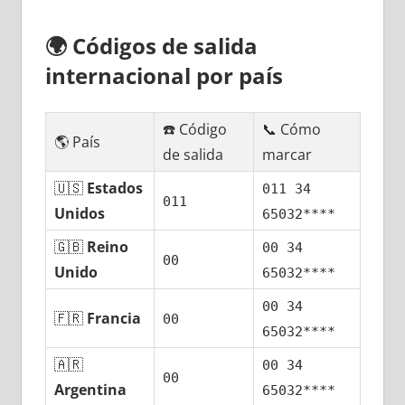
🌍
Códigos dе salida
internacional pοr país
☎️ Código
📞 Cómo
🌎 País
dе salida
marcar
🇺🇸
Estados
011 34
011
Unidos
65032****
🇬🇧
Reino
00 34
00
Unido
65032****
00 34
🇫🇷
Francia
00
65032****
🇦🇷
00 34
00
Argentina
65032****