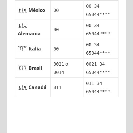
00 34
🇲🇽
México
00
65044****
🇩🇪
00 34
00
Alemania
65044****
00 34
🇮🇹
Italia
00
65044****
ο
0021
0021 34
🇧🇷
Brasil
0014
65044****
011 34
🇨🇦
Canadá
011
65044****