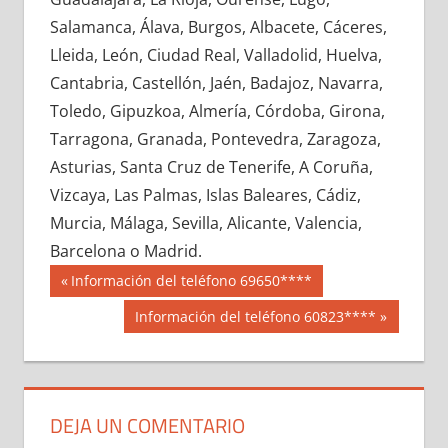
650440033
»
650440034
»
650440035
»
Salamanca, Álava, Burgos, Albacete, Cáceres,
650440036
»
650440037
»
650440038
»
Lleida, León, Ciudad Real, Valladolid, Huelva,
650440039
»
650440040
»
650440041
»
Cantabria, Castellón, Jaén, Badajoz, Navarra,
650440042
»
650440043
»
650440044
»
Toledo, Gipuzkoa, Almería, Córdoba, Girona,
650440045
»
650440046
»
650440047
»
Tarragona, Granada, Pontevedra, Zaragoza,
650440048
»
650440049
»
650440050
»
Asturias, Santa Cruz de Tenerife, A Coruña,
650440051
»
650440052
»
650440053
»
Vizcaya, Las Palmas, Islas Baleares, Cádiz,
650440054
»
650440055
»
650440056
»
Murcia, Málaga, Sevilla, Alicante, Valencia,
650440057
»
650440058
»
650440059
»
Barcelona o Madrid.
650440060
»
650440061
»
650440062
»
Navegación
65044
Entrada
Información del teléfono 69650****
650440063
»
650440064
»
650440065
»
anterior:
de
Siguiente
Información del teléfono 60823****
650440066
»
650440067
»
650440068
»
entrada:
entradas
650440069
»
650440070
»
650440071
»
650440072
»
650440073
»
650440074
»
650440075
»
650440076
»
650440077
»
DEJA UN COMENTARIO
650440078
»
650440079
»
650440080
»