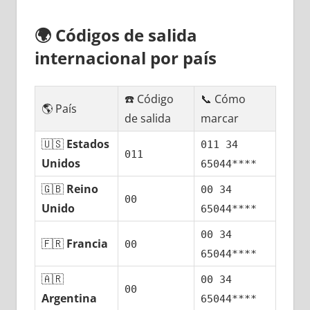
🌍
Códigos dе salida
internacional pοr país
☎️ Código
📞 Cómo
🌎 País
dе salida
marcar
🇺🇸
Estados
011 34
011
Unidos
65044****
🇬🇧
Reino
00 34
00
Unido
65044****
00 34
🇫🇷
Francia
00
65044****
🇦🇷
00 34
00
Argentina
65044****