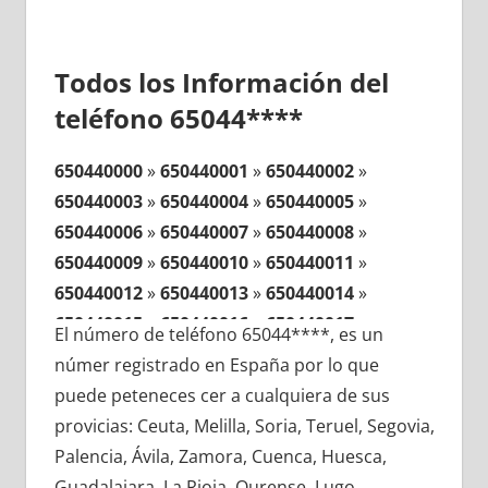
Todos los Información del
teléfono 65044****
650440000
»
650440001
»
650440002
»
650440003
»
650440004
»
650440005
»
650440006
»
650440007
»
650440008
»
650440009
»
650440010
»
650440011
»
650440012
»
650440013
»
650440014
»
650440015
»
650440016
»
650440017
»
El número de teléfono 65044****, es un
650440018
»
650440019
»
650440020
»
númer registrado en España por lo que
650440021
»
650440022
»
650440023
»
puede peteneces cer a cualquiera de sus
650440024
»
650440025
»
650440026
»
provicias: Ceuta, Melilla, Soria, Teruel, Segovia,
650440027
»
650440028
»
650440029
»
Palencia, Ávila, Zamora, Cuenca, Huesca,
650440030
»
650440031
»
650440032
»
Guadalajara, La Rioja, Ourense, Lugo,