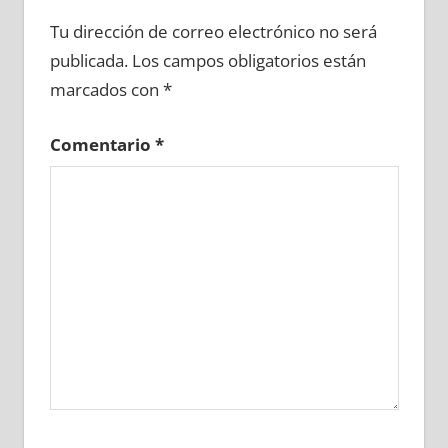
650440081
»
650440082
»
650440083
»
Tu dirección de correo electrónico no será
650440084
»
650440085
»
650440086
»
publicada.
Los campos obligatorios están
650440087
»
650440088
»
650440089
»
marcados con
*
650440090
»
650440091
»
650440092
»
650440093
»
650440094
»
650440095
»
Comentario
*
650440096
»
650440097
»
650440098
»
650440099
»
650440100
»
650440101
»
650440102
»
650440103
»
650440104
»
650440105
»
650440106
»
650440107
»
650440108
»
650440109
»
650440110
»
650440111
»
650440112
»
650440113
»
650440114
»
650440115
»
650440116
»
650440117
»
650440118
»
650440119
»
650440120
»
650440121
»
650440122
»
650440123
»
650440124
»
650440125
»
650440126
»
650440127
»
650440128
»