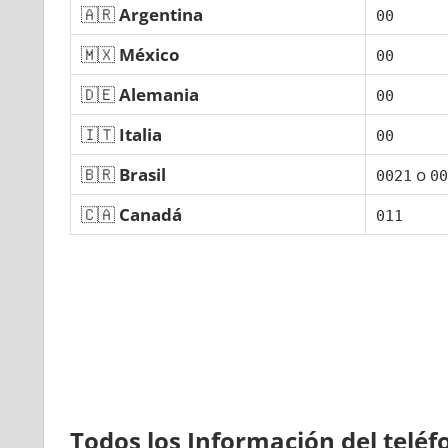
🇦🇷
Argentina
00
🇲🇽
México
00
🇩🇪
Alemania
00
🇮🇹
Italia
00
🇧🇷
Brasil
ο
0021
00
🇨🇦
Canadá
011
Todos los Información del telé