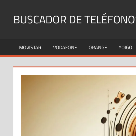
Saltar
al
BUSCADOR DE TELÉFONO
contenido
Identifica
Números
MOVISTAR
VODAFONE
ORANGE
YOIGO
Fijos
y
Móviles