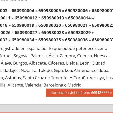
003
»
650980004
»
650980005
»
650980006
»
65098000
80011
»
650980012
»
650980013
»
650980014
»
018
»
650980019
»
650980020
»
650980021
»
65098002
80026
»
650980027
»
650980028
»
650980029
»
033
»
650980034
»
650980035
»
650980036
»
65098003
80041
»
650980042
»
650980043
»
650980044
»
egistrado en España por lo que puede peteneces cer a
048
»
650980049
»
650980050
»
650980051
»
65098005
, Teruel, Segovia, Palencia, Ávila, Zamora, Cuenca, Huesca,
80056
»
650980057
»
650980058
»
650980059
»
Álava, Burgos, Albacete, Cáceres, Lleida, León, Ciudad
063
»
650980064
»
650980065
»
650980066
»
65098006
aén, Badajoz, Navarra, Toledo, Gipuzkoa, Almería, Córdoba,
80071
»
650980072
»
650980073
»
650980074
»
, Asturias, Santa Cruz de Tenerife, A Coruña, Vizcaya, Las
078
»
650980079
»
650980080
»
650980081
»
65098008
lla, Alicante, Valencia, Barcelona o Madrid.
80086
»
650980087
»
650980088
»
650980089
»
Siguiente
Información del teléfono 66542****
093
»
650980094
»
650980095
»
650980096
»
65098009
entrada:
80101
»
650980102
»
650980103
»
650980104
»
108
»
650980109
»
650980110
»
650980111
»
65098011