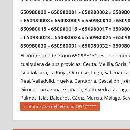
650980000
»
650980001
»
650980002
»
650980
»
650980008
»
650980009
»
650980010
»
6509
650980015
»
650980016
»
650980017
»
650980
»
650980023
»
650980024
»
650980025
»
6509
650980030
»
650980031
»
650980032
»
650980
»
650980038
»
650980039
»
650980040
»
6509
El número de teléfono 65098****, es un númer r
650980045
»
650980046
»
650980047
»
650980
cualquiera de sus provicias: Ceuta, Melilla, Soria
»
650980053
»
650980054
»
650980055
»
6509
Guadalajara, La Rioja, Ourense, Lugo, Salamanca, 
650980060
»
650980061
»
650980062
»
650980
Real, Valladolid, Huelva, Cantabria, Castellón, J
»
650980068
»
650980069
»
650980070
»
6509
Girona, Tarragona, Granada, Pontevedra, Zaragoza
650980075
»
650980076
»
650980077
»
650980
Palmas, Islas Baleares, Cádiz, Murcia, Málaga, Sevi
»
650980083
»
650980084
»
650980085
»
6509
Navegación
65098
Entrada
Información del teléfono 68912****
650980090
»
650980091
»
650980092
»
650980
anterior:
de
»
650980098
»
650980099
»
650980100
»
6509
entradas
650980105
»
650980106
»
650980107
»
650980