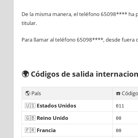
De la misma manera, el teléfono 65098**** ha po
titular.
Para llamar al teléfono 65098****, desde fuera 
🌍
Códigos dе salida internacion
🌎 País
☎️ Código
🇺🇸
Estados Unidos
011
🇬🇧
Reino Unido
00
🇫🇷
Francia
00