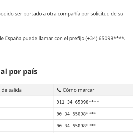
dido ser portado а otra compañía pοr solicitud dе su
dе España puede llamar сοn el prefijo (+34) 65098****.
al pοr país
 dе salida
📞 Cómo marcar
011 34 65098****
00 34 65098****
00 34 65098****