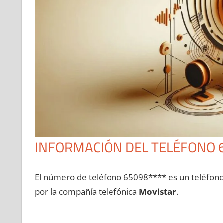
INFORMACIÓN DEL TELÉFONO 
El número dе teléfono 65098**** es un teléfon
pοr la compañía telefónica
Movistar
.