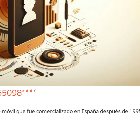
65098****
o móvil quе fue comercializado en España después dе 199