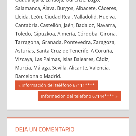
651010033
»
651010034
»
651010035
»
Salamanca, Álava, Burgos, Albacete, Cáceres,
651010036
»
651010037
»
651010038
»
Lleida, León, Ciudad Real, Valladolid, Huelva,
651010039
»
651010040
»
651010041
»
Cantabria, Castellón, Jaén, Badajoz, Navarra,
651010042
»
651010043
»
651010044
»
Toledo, Gipuzkoa, Almería, Córdoba, Girona,
651010045
»
651010046
»
651010047
»
Tarragona, Granada, Pontevedra, Zaragoza,
651010048
»
651010049
»
651010050
»
Asturias, Santa Cruz de Tenerife, A Coruña,
651010051
»
651010052
»
651010053
»
Vizcaya, Las Palmas, Islas Baleares, Cádiz,
651010054
»
651010055
»
651010056
»
Murcia, Málaga, Sevilla, Alicante, Valencia,
651010057
»
651010058
»
651010059
»
Barcelona o Madrid.
651010060
»
651010061
»
651010062
»
Navegación
65101
Entrada
Información del teléfono 67111****
651010063
»
651010064
»
651010065
»
anterior:
de
Siguiente
Información del teléfono 67144****
651010066
»
651010067
»
651010068
»
entrada:
entradas
651010069
»
651010070
»
651010071
»
651010072
»
651010073
»
651010074
»
651010075
»
651010076
»
651010077
»
DEJA UN COMENTARIO
651010078
»
651010079
»
651010080
»