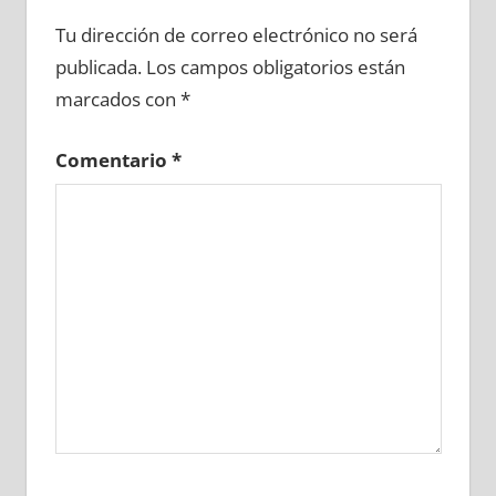
651010081
»
651010082
»
651010083
»
Tu dirección de correo electrónico no será
651010084
»
651010085
»
651010086
»
publicada.
Los campos obligatorios están
651010087
»
651010088
»
651010089
»
marcados con
*
651010090
»
651010091
»
651010092
»
651010093
»
651010094
»
651010095
»
Comentario
*
651010096
»
651010097
»
651010098
»
651010099
»
651010100
»
651010101
»
651010102
»
651010103
»
651010104
»
651010105
»
651010106
»
651010107
»
651010108
»
651010109
»
651010110
»
651010111
»
651010112
»
651010113
»
651010114
»
651010115
»
651010116
»
651010117
»
651010118
»
651010119
»
651010120
»
651010121
»
651010122
»
651010123
»
651010124
»
651010125
»
651010126
»
651010127
»
651010128
»