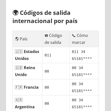
🌍
Códigos dе salida
internacional pοr país
☎️ Código
📞 Cómo
🌎 País
dе salida
marcar
🇺🇸
Estados
011 34
011
Unidos
65101****
🇬🇧
Reino
00 34
00
Unido
65101****
00 34
🇫🇷
Francia
00
65101****
🇦🇷
00 34
00
Argentina
65101****