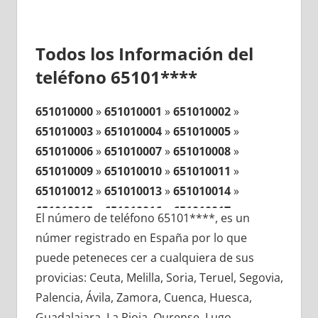
Todos los Información del
teléfono 65101****
651010000
»
651010001
»
651010002
»
651010003
»
651010004
»
651010005
»
651010006
»
651010007
»
651010008
»
651010009
»
651010010
»
651010011
»
651010012
»
651010013
»
651010014
»
651010015
»
651010016
»
651010017
»
El número de teléfono 65101****, es un
651010018
»
651010019
»
651010020
»
númer registrado en España por lo que
651010021
»
651010022
»
651010023
»
puede peteneces cer a cualquiera de sus
651010024
»
651010025
»
651010026
»
provicias: Ceuta, Melilla, Soria, Teruel, Segovia,
651010027
»
651010028
»
651010029
»
Palencia, Ávila, Zamora, Cuenca, Huesca,
651010030
»
651010031
»
651010032
»
Guadalajara, La Rioja, Ourense, Lugo,