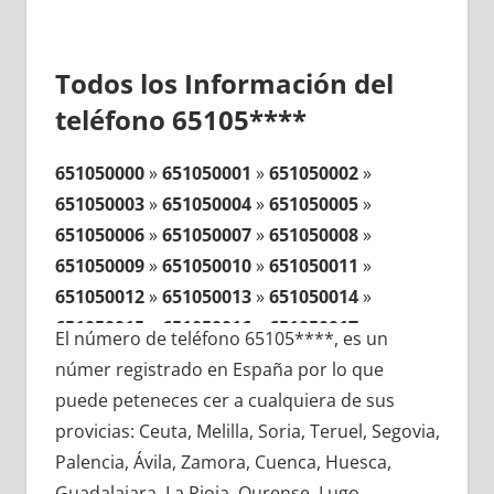
Todos los Información del
teléfono 65105****
651050000
»
651050001
»
651050002
»
651050003
»
651050004
»
651050005
»
651050006
»
651050007
»
651050008
»
651050009
»
651050010
»
651050011
»
651050012
»
651050013
»
651050014
»
651050015
»
651050016
»
651050017
»
El número de teléfono 65105****, es un
651050018
»
651050019
»
651050020
»
númer registrado en España por lo que
651050021
»
651050022
»
651050023
»
puede peteneces cer a cualquiera de sus
651050024
»
651050025
»
651050026
»
provicias: Ceuta, Melilla, Soria, Teruel, Segovia,
651050027
»
651050028
»
651050029
»
Palencia, Ávila, Zamora, Cuenca, Huesca,
651050030
»
651050031
»
651050032
»
Guadalajara, La Rioja, Ourense, Lugo,