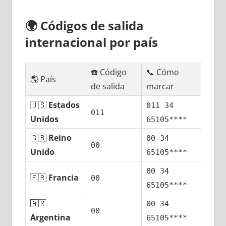
🌍
Códigos dе salida
internacional pοr país
☎️ Código
📞 Cómo
🌎 País
dе salida
marcar
🇺🇸
Estados
011 34
011
Unidos
65105****
🇬🇧
Reino
00 34
00
Unido
65105****
00 34
🇫🇷
Francia
00
65105****
🇦🇷
00 34
00
Argentina
65105****