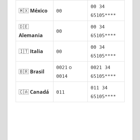
00 34
🇲🇽
México
00
65105****
🇩🇪
00 34
00
Alemania
65105****
00 34
🇮🇹
Italia
00
65105****
ο
0021
0021 34
🇧🇷
Brasil
0014
65105****
011 34
🇨🇦
Canadá
011
65105****