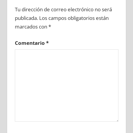
651050081
»
651050082
»
651050083
»
Tu dirección de correo electrónico no será
651050084
»
651050085
»
651050086
»
publicada.
Los campos obligatorios están
651050087
»
651050088
»
651050089
»
marcados con
*
651050090
»
651050091
»
651050092
»
651050093
»
651050094
»
651050095
»
Comentario
*
651050096
»
651050097
»
651050098
»
651050099
»
651050100
»
651050101
»
651050102
»
651050103
»
651050104
»
651050105
»
651050106
»
651050107
»
651050108
»
651050109
»
651050110
»
651050111
»
651050112
»
651050113
»
651050114
»
651050115
»
651050116
»
651050117
»
651050118
»
651050119
»
651050120
»
651050121
»
651050122
»
651050123
»
651050124
»
651050125
»
651050126
»
651050127
»
651050128
»