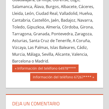
651050033
»
651050034
»
651050035
»
Salamanca, Álava, Burgos, Albacete, Cáceres,
651050036
»
651050037
»
651050038
»
Lleida, León, Ciudad Real, Valladolid, Huelva,
651050039
»
651050040
»
651050041
»
Cantabria, Castellón, Jaén, Badajoz, Navarra,
651050042
»
651050043
»
651050044
»
Toledo, Gipuzkoa, Almería, Córdoba, Girona,
651050045
»
651050046
»
651050047
»
Tarragona, Granada, Pontevedra, Zaragoza,
651050048
»
651050049
»
651050050
»
Asturias, Santa Cruz de Tenerife, A Coruña,
651050051
»
651050052
»
651050053
»
Vizcaya, Las Palmas, Islas Baleares, Cádiz,
651050054
»
651050055
»
651050056
»
Murcia, Málaga, Sevilla, Alicante, Valencia,
651050057
»
651050058
»
651050059
»
Barcelona o Madrid.
651050060
»
651050061
»
651050062
»
Navegación
65105
Entrada
Información del teléfono 64978****
651050063
»
651050064
»
651050065
»
anterior:
de
Siguiente
Información del teléfono 67267****
651050066
»
651050067
»
651050068
»
entrada:
entradas
651050069
»
651050070
»
651050071
»
651050072
»
651050073
»
651050074
»
651050075
»
651050076
»
651050077
»
DEJA UN COMENTARIO
651050078
»
651050079
»
651050080
»